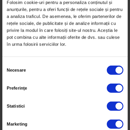
Folosim cookie-uri pentru a personaliza conținutul și
Cutremur în orașul vulnerabil
anunțurile, pentru a oferi funcții de rețele sociale și pentru
Un cutremur de 7,5 magnitudine va lovi Bucureștiul.
a analiza traficul. De asemenea, le oferim partenerilor de
rețele sociale, de publicitate și de analize informații cu
Poate să vină oricând și nu facem tot ce-am putea ca
privire la modul în care folosiți site-ul nostru. Aceștia le
să-i atenuăm urmările.
pot combina cu alte informații oferite de dvs. sau culese
în urma folosirii serviciilor lor.
De
Georgiana Ilie
Ilustrații de
Dan Perjovschi
,
Radu Manelici
,
Andrei Turenici
,
Sorina Vasilescu
,
Ioana Șopov
,
Dan Crețu
,
Claudiu Ștefan
S
Timp de citire: 42 de minute
Necesare
e
3 iulie 2017
l
e
Preferinţe
c
ț
i
Statistici
a
c
Marketing
o