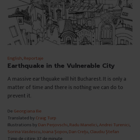
English
,
Reportaje
Earthquake in the Vulnerable City
A massive earthquake will hit Bucharest. It is only a
matter of time and there is nothing we can do to
prevent it.
De
Georgiana Ilie
Translated by
Craig Turp
Illustrations by
Dan Perjovschi
,
Radu Manelici
,
Andrei Turenici
,
Sorina Vasilescu
,
Ioana Șopov
,
Dan Crețu
,
Claudiu Ștefan
Timp de citire: 37 de minute