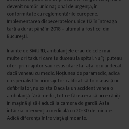
devenit număr unic național de urgență, în
conformitate cu reglementările europene.
Implementarea dispeceratelor unice 112 în întreaga
țară a durat până în 2018 – ultimul a fost cel din
București.
Înainte de SMURD, ambulanțele erau de cele mai
multe ori taxiuri care te duceau la spital. Nu îți puteau
oferi prim-ajutor sau resuscitare la fața locului decât
dacă veneau cu medic. Noțiunea de paramedic, adică
un specialist în prim-ajutor calificat să folosească un
defibrilator, nu exista. Dacă la un accident venea o
ambulanță fără medic, tot ce făcea era să urce răniții
în mașină și să-i aducă la camera de gardă. Asta
întârzia intervenția medicală cu 20-30 de minute.
Adică diferența între viață și moarte.