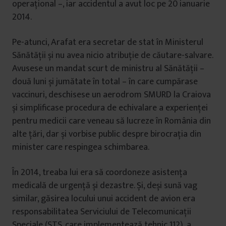
operațional –, iar accidentul a avut loc pe 20 ianuarie
2014.
Pe-atunci, Arafat era secretar de stat în Ministerul
Sănătății și nu avea nicio atribuție de căutare-salvare.
Avusese un mandat scurt de ministru al Sănătății –
două luni și jumătate în total – în care cumpărase
vaccinuri, deschisese un aerodrom SMURD la Craiova
și simplificase procedura de echivalare a experienței
pentru medicii care veneau să lucreze în România din
alte țări, dar și vorbise public despre birocrația din
minister care respingea schimbarea.
În 2014, treaba lui era să coordoneze asistența
medicală de urgență și dezastre. Și, deși sună vag
similar, găsirea locului unui accident de avion era
responsabilitatea Serviciului de Telecomunicații
Speciale (STS, care implementează tehnic 112), a