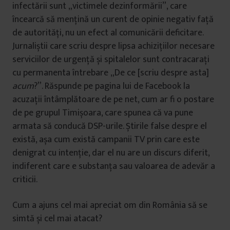
infectării sunt „victimele dezinformării”, care
încearcă să mențină un curent de opinie negativ față
de autorități, nu un efect al comunicării deficitare.
Jurnaliștii care scriu despre lipsa achizițiilor necesare
serviciilor de urgență și spitalelor sunt contracarați
cu permanenta întrebare „De ce [scriu despre asta]
acum
?”. Răspunde pe pagina lui de Facebook la
acuzații întâmplătoare de pe net, cum ar fi o postare
de pe grupul Timișoara, care spunea că va pune
armata să conducă DSP-urile. Știrile false despre el
există, așa cum există campanii TV prin care este
denigrat cu intenție, dar el nu are un discurs diferit,
indiferent care e substanța sau valoarea de adevăr a
criticii.
Cum a ajuns cel mai apreciat om din România să se
simtă și cel mai atacat?