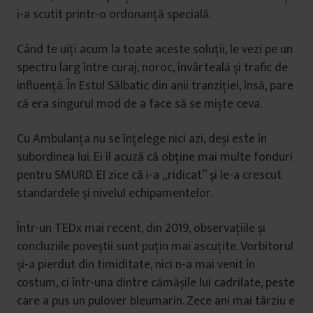
i-a scutit printr-o ordonanță specială.
Când te uiți acum la toate aceste soluții, le vezi pe un
spectru larg între curaj, noroc, învârteală și trafic de
influență. În Estul Sălbatic din anii tranziției, însă, pare
că era singurul mod de a face să se miște ceva.
Cu Ambulanța nu se înțelege nici azi, deși este în
subordinea lui. Ei îl acuză că obține mai multe fonduri
pentru SMURD. El zice că i-a „ridicat” și le-a crescut
standardele și nivelul echipamentelor.
Într-un TEDx mai recent, din 2019, observațiile și
concluziile poveștii sunt puțin mai ascuțite. Vorbitorul
și-a pierdut din timiditate, nici n-a mai venit în
costum, ci într-una dintre cămășile lui cadrilate, peste
care a pus un pulover bleumarin. Zece ani mai târziu e