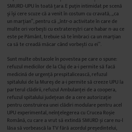
SMURD-UPU în toată țara. E puțin intimidat pe scenă
și își cere scuze că a venit în costum cu cravată, „ca
un marțian”, pentru că „într-o activitate în care de
multe ori vorbești cu extratereștri care habar n-au ce
este pe Pământ, trebuie să te îmbraci ca un marțian
ca să te creadă măcar când vorbești cu ei”.
Sunt multe obstacole în povestea pe care o spune:
refuzul medicilor de la Cluj de a-i permite să facă
medicină de urgență prespitalicească, refuzul
spitalului de la Mureș de a-i permite să creeze UPU la
parterul clădirii, refuzul Ambulanței de a coopera,
refuzul spitalului județean de a cere autorizație
pentru construirea unei clădiri modulare pentru acel
UPU experimental, neînțelegerea cu Crucea Roșie
Română, cu care a vrut să extindă SMURD și care nu-l
lăsa să vorbească la TV fără acordul președintelui,