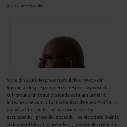
Ascultă varianta audio:
Scriu din 2010 despre sistemul de urgență din
România, despre pompieri și despre răspunsul la
cutremur, și în toată perioada asta am urmărit
îndeaproape cum a fost schimbat de Raed Arafat. L-
am văzut forțându-l să se eficientizeze și
ascunzându-i greșelile; dotându-l ca niciodată înainte
și ținându-l blocat în prejudecăți personale; creându-i