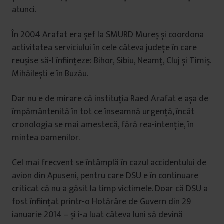
atunci.
În 2004 Arafat era șef la SMURD Mureș și coordona
activitatea serviciului în cele câteva județe în care
reușise să-l înființeze: Bihor, Sibiu, Neamț, Cluj și Timiș.
Mihăilești e în Buzău.
Dar nu e de mirare că instituția Raed Arafat e așa de
împământenită în tot ce înseamnă urgență, încât
cronologia se mai amestecă, fără rea-intenție, în
mintea oamenilor.
Cel mai frecvent se întâmplă în cazul accidentului de
avion din Apuseni, pentru care DSU e în continuare
criticat că nu a găsit la timp victimele. Doar că DSU a
fost înființat printr-o Hotărâre de Guvern din 29
ianuarie 2014 – și i-a luat câteva luni să devină