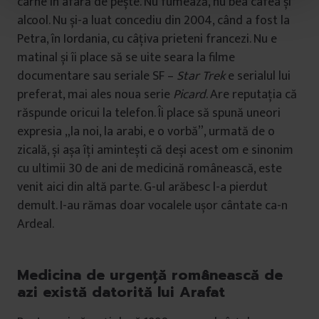
carne în afară de pește. Nu fumează, nu bea cafea și
t
alcool. Nu și-a luat concediu din 2004, când a fost la
u
Petra, în Iordania, cu câțiva prieteni francezi. Nu e
l
matinal și îi place să se uite seara la filme
u
i
documentare sau seriale SF –
Star Trek
e serialul lui
preferat, mai ales noua serie
Picard
. Are reputația că
răspunde oricui la telefon. Îi place să spună uneori
expresia „la noi, la arabi, e o vorbă”, urmată de o
zicală, și așa îți amintești că deși acest om e sinonim
cu ultimii 30 de ani de medicină românească, este
venit aici din altă parte. G-ul arăbesc l-a pierdut
demult. I-au rămas doar vocalele ușor cântate ca-n
Ardeal.
Medicina de urgență românească de
azi există datorită lui Arafat