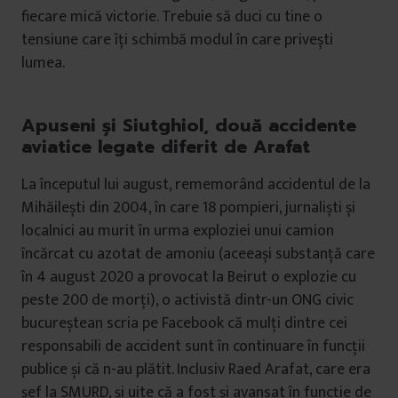
fiecare mică victorie. Trebuie să duci cu tine o
tensiune care îți schimbă modul în care privești
lumea.
Apuseni și Siutghiol, două accidente
aviatice legate diferit de Arafat
La începutul lui august, rememorând accidentul de la
Mihăilești din 2004, în care 18 pompieri, jurnaliști și
localnici au murit în urma exploziei unui camion
încărcat cu azotat de amoniu (aceeași substanță care
în 4 august 2020 a provocat la Beirut o explozie cu
peste 200 de morți), o activistă dintr-un ONG civic
bucureștean scria pe Facebook că mulți dintre cei
responsabili de accident sunt în continuare în funcții
publice și că n-au plătit. Inclusiv Raed Arafat, care era
șef la SMURD, și uite că a fost și avansat în funcție de