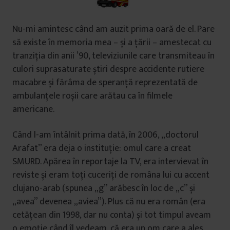
Nu-mi amintesc când am auzit prima oară de el. Pare
să existe în memoria mea – și a țării – amestecat cu
tranziția din anii ’90, televiziunile care transmiteau în
culori suprasaturate știri despre accidente rutiere
macabre și fărâma de speranță reprezentată de
ambulanțele roșii care arătau ca în filmele
americane.
Când l-am întâlnit prima dată, în 2006, „doctorul
Arafat” era deja o instituție: omul care a creat
SMURD. Apărea în reportaje la TV, era intervievat în
reviste și eram toți cuceriți de româna lui cu accent
clujano-arab (spunea „g” arăbesc în loc de „c” și
„avea” devenea „aviea”). Plus că nu era român (era
cetățean din 1998, dar nu conta) și tot timpul aveam
o emoție când îl vedeam, că era un om care a ales