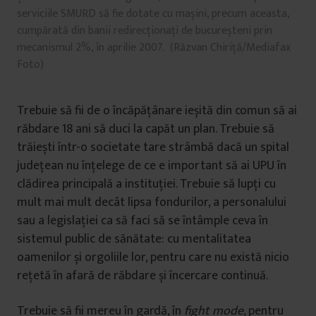
serviciile SMURD să fie dotate cu mașini, precum aceasta,
cumpărată din banii redirecționați de bucureșteni prin
mecanismul 2%, în aprilie 2007. (Răzvan Chiriță/Mediafax
Foto)
Trebuie să fii de o încăpățânare ieșită din comun să ai
răbdare 18 ani să duci la capăt un plan. Trebuie să
trăiești într-o societate tare strâmbă dacă un spital
județean nu înțelege de ce e important să ai UPU în
clădirea principală a instituției. Trebuie să lupți cu
mult mai mult decât lipsa fondurilor, a personalului
sau a legislației ca să faci să se întâmple ceva în
sistemul public de sănătate: cu mentalitatea
oamenilor și orgoliile lor, pentru care nu există nicio
rețetă în afară de răbdare și încercare continuă.
Trebuie să fii mereu în gardă, în
fight mode
, pentru