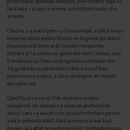
proprietarul Spitalului Județean, avea dreptul legal să
facă asta – și apoi a convins autoritățile locale să o
accepte.
Când nu s-a mai înțeles cu Crucea Roșie, a bătut la ușa
Inspectoratului pentru Situații de Urgență (pe atunci
Inspectoratul General al Corpului Pompierilor
Militari) și l-a convins pe generalul Ionel Crăciun, care
îl conducea, să îl lase să pregătească pompieri din
Târgu Mureș ca paramedici. Când n-a avut bani
pentru încă o mașină, a făcut strângere de fonduri
din ușă în ușă.
Când Fiscul i-a cerut TVA-ul pentru mașina
cumpărată din donații, l-a sunat pe prefectul de
atunci, care i-a alocat-o pe jurista Prefecturii pentru
a da în judecată ANAF. Până la urmă n-a mai fost
nevoie, că a aflat președintele Emil Constantinescu și