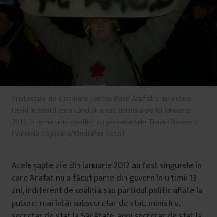
Protestele de susținere pentru Raed Arafat s-au extins
rapid în toată țara când și-a dat demisia pe 10 ianuarie
2012 în urma unui conflict cu președintele Traian Băsescu.
(Mihaela Cojocaru/Mediafax Foto)
Acele șapte zile din ianuarie 2012 au fost singurele în
care Arafat nu a făcut parte din guvern în ultimii 13
ani, indiferent de coaliția sau partidul politic aflate la
putere: mai întâi subsecretar de stat, ministru,
secretar de stat la Sănătate, apoi secretar de stat la