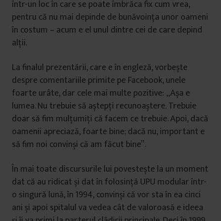
într-un loc în care se poate îmbrăca fix cum vrea,
pentru că nu mai depinde de bunăvoința unor oameni
în costum – acum e el unul dintre cei de care depind
alții.
La finalul prezentării, care e în engleză, vorbește
despre comentariile primite pe Facebook, unele
foarte urâte, dar cele mai multe pozitive: „Așa e
lumea. Nu trebuie să aștepți recunoaștere. Trebuie
doar să fim mulțumiți că facem ce trebuie. Apoi, dacă
oamenii apreciază, foarte bine; dacă nu, important e
să fim noi convinși că am făcut bine”.
În mai toate discursurile lui povestește la un moment
dat că au ridicat și dat în folosință UPU modular într-
o singură lună, în 1994, convinși că vor sta în ea cinci
ani și apoi spitalul va vedea cât de valoroasă e ideea
și îi va primi la parterul clădirii principale. Deci în 1999.