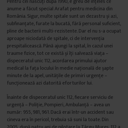
Pentru cei născuți după 1990, e greu de înțeles ce
anume a făcut special Arafat pentru medicina din
România. Sigur, multe spitale sunt un dezastru și azi,
subfinanțate, furate la bucată, fără personal suficient,
pline de bacterii multi-rezistente. Dar el nu s-a ocupat
aproape niciodată de spitale, ci de intervenția
prespitalicească. Până ajungi la spital, în cazul unei
traume fizice, tot ce există și îți salvează viața –
dispeceratul unic 112, acordarea primului ajutor
medical la fața locului în medie națională de șapte
minute de la apel, unitățile de primiri urgențe –
funcționează azi datorită eforturilor lui.
Înainte de dispeceratul unic 112, fiecare serviciu de
urgență – Poliție, Pompieri, Ambulanță – avea un
număr: 955, 981, 961. Dacă erai într-un accident sau
cineva era în pericol, trebuia să suni la toate. Din
2005, după patru ani de pilotare la Târgu Mureș, 112 a