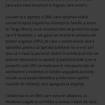
țara asta când locuitorii ei fugeau care-ncotro.
Lucram la o agenție a ONU care sprijinea statul
român în lupta împotriva violenței în familie și eram
la Târgu Mureș ca să monitorizăm un proiect local pe
care îl finanțam. L-am găsit pe Arafat în unitatea de
primiri urgențe (UPU) pe care o construise în afara
spitalului, pentru că Spitalul Județean nu a vrut să-l
lase să o facă la parterul clădirii. Era îmbrăcat într-un
pulover bleumarin cu epoleți și pantaloni kaki și ne-a
povestit cum UPU se implicase în rețeaua locală de
combatere a violenței în familie angajând asistenți
sociali ca să poată identifica și interveni rapid în
cazurile de violență care ajungeau la urgență.
Colaborau cu un ONG care avea un adăpost, cu
Medicina Legală și cu Poliția și țineau o bază de date