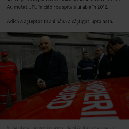
Au mutat UPU în clădirea spitalului abia în 2012.
Adică a așteptat 18 ani până a câștigat lupta asta.
Și înainte să lucreze în guvern, Raed Arafat se ocupa ca