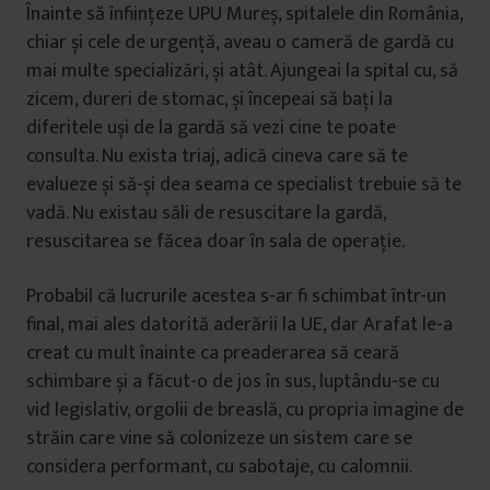
Înainte să înființeze UPU Mureș, spitalele din România,
chiar și cele de urgență, aveau o cameră de gardă cu
mai multe specializări, și atât. Ajungeai la spital cu, să
zicem, dureri de stomac, și începeai să bați la
diferitele uși de la gardă să vezi cine te poate
consulta. Nu exista triaj, adică cineva care să te
evalueze și să-și dea seama ce specialist trebuie să te
vadă. Nu existau săli de resuscitare la gardă,
resuscitarea se făcea doar în sala de operație.
Probabil că lucrurile acestea s-ar fi schimbat într-un
final, mai ales datorită aderării la UE, dar Arafat le-a
creat cu mult înainte ca preaderarea să ceară
schimbare și a făcut-o de jos în sus, luptându-se cu
vid legislativ, orgolii de breaslă, cu propria imagine de
străin care vine să colonizeze un sistem care se
considera performant, cu sabotaje, cu calomnii.