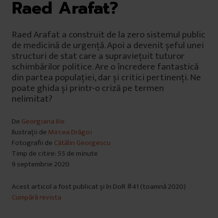
Raed Arafat?
Raed Arafat a construit de la zero sistemul public
de medicină de urgență. Apoi a devenit șeful unei
structuri de stat care a supraviețuit tuturor
schimbărilor politice. Are o încredere fantastică
din partea populației, dar și critici pertinenți. Ne
poate ghida și printr-o criză pe termen
nelimitat?
De
Georgiana Ilie
Ilustrații de
Mircea Drăgoi
Fotografii de
Cătălin Georgescu
Timp de citire: 55 de minute
9 septembrie 2020
Acest articol a fost publicat și în DoR #41 (toamnă 2020)
Cumpără revista