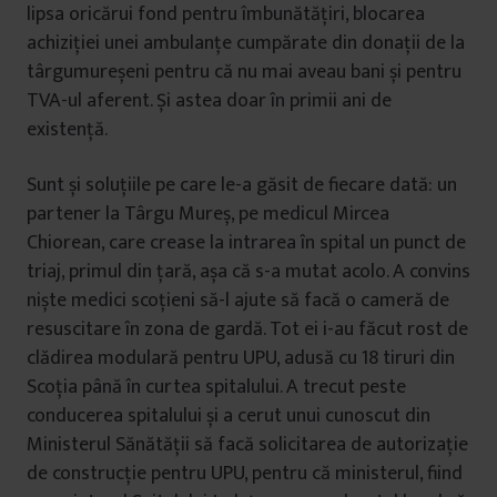
lipsa oricărui fond pentru îmbunătățiri, blocarea
achiziției unei ambulanțe cumpărate din donații de la
târgumureșeni pentru că nu mai aveau bani și pentru
TVA-ul aferent. Și astea doar în primii ani de
existență.
Sunt și soluțiile pe care le-a găsit de fiecare dată: un
partener la Târgu Mureș, pe medicul Mircea
Chiorean, care crease la intrarea în spital un punct de
triaj, primul din țară, așa că s-a mutat acolo. A convins
niște medici scoțieni să-l ajute să facă o cameră de
resuscitare în zona de gardă. Tot ei i-au făcut rost de
clădirea modulară pentru UPU, adusă cu 18 tiruri din
Scoția până în curtea spitalului. A trecut peste
conducerea spitalului și a cerut unui cunoscut din
Ministerul Sănătății să facă solicitarea de autorizație
de construcție pentru UPU, pentru că ministerul, fiind