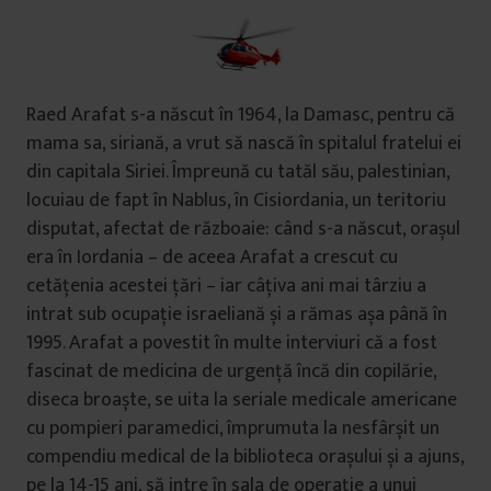
Raed Arafat s-a născut în 1964, la Damasc, pentru că
mama sa, siriană, a vrut să nască în spitalul fratelui ei
din capitala Siriei. Împreună cu tatăl său, palestinian,
locuiau de fapt în Nablus, în Cisiordania, un teritoriu
disputat, afectat de războaie: când s-a născut, orașul
era în Iordania – de aceea Arafat a crescut cu
cetățenia acestei țări – iar câțiva ani mai târziu a
intrat sub ocupație israeliană și a rămas așa până în
1995. Arafat a povestit în multe interviuri că a fost
fascinat de medicina de urgență încă din copilărie,
diseca broaște, se uita la seriale medicale americane
cu pompieri paramedici, împrumuta la nesfârșit un
compendiu medical de la biblioteca orașului și a ajuns,
pe la 14-15 ani, să intre în sala de operație a unui