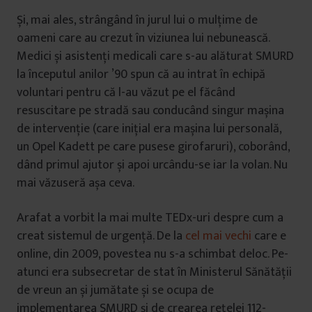
Și, mai ales, strângând în jurul lui o mulțime de
oameni care au crezut în viziunea lui nebunească.
Medici și asistenți medicali care s-au alăturat SMURD
la începutul anilor ’90 spun că au intrat în echipă
voluntari pentru că l-au văzut pe el făcând
resuscitare pe stradă sau conducând singur mașina
de intervenție (care inițial era mașina lui personală,
un Opel Kadett pe care pusese girofaruri), coborând,
dând primul ajutor și apoi urcându-se iar la volan. Nu
mai văzuseră așa ceva.
Arafat a vorbit la mai multe TEDx-uri despre cum a
creat sistemul de urgență. De la
cel mai vechi
care e
online, din 2009, povestea nu s-a schimbat deloc. Pe-
atunci era subsecretar de stat în Ministerul Sănătății
de vreun an și jumătate și se ocupa de
implementarea SMURD și de crearea rețelei 112-