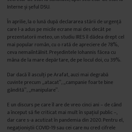
Interne și șeful DSU.
În aprilie, la o lună după declararea stării de urgență
care l-a adus pe micile ecrane mai des decât pe
prezentatorii meteo, un studiu IRES îl dădea drept cel
mai popular român, cu o rată de apreciere de 78%,
ceva nemaiîntâlnit. Președintele Iohannis făcea cu
mâna de la mare depărtare, de pe locul doi, cu 39%.
Dar dacă îl asculți pe Arafat, auzi mai degrabă
cuvinte precum „atacat”, „campanie foarte bine
gândită”, „manipulare”.
E un discurs pe care îl are de vreo cinci ani – de când
a început să fie criticat mai mult în spațiul public –,
dar care s-a acutizat în pandemia din 2020. Pentru el,
negaționiștii COVID-19 sau cei care nu cred cifrele