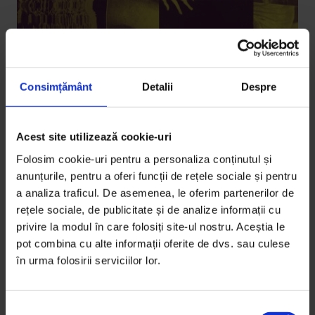
Consimțământ
Detalii
Despre
Coronavirus
,
Eseuri
Acest site utilizează cookie-uri
„În câteva luni vom resimți valul post-
Folosim cookie-uri pentru a personaliza conținutul și
traumatic”
anunțurile, pentru a oferi funcții de rețele sociale și pentru
Medicul psihiatru Vlad Stroescu spune că ce ne va
a analiza traficul. De asemenea, le oferim partenerilor de
rețele sociale, de publicitate și de analize informații cu
face puternici, într-o perioadă plină de incertitudini și
privire la modul în care folosiți site-ul nostru. Aceștia le
dificultăți, este speranța.
pot combina cu alte informații oferite de dvs. sau culese
în urma folosirii serviciilor lor.
De
Vlad Stroescu
Colaj de
Oana Barbonie
Timp de citire: 12 minute
S
13 mai 2020