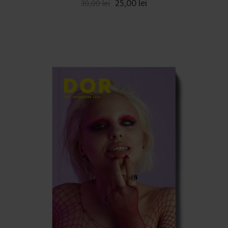
25,00
lei
30,00
lei