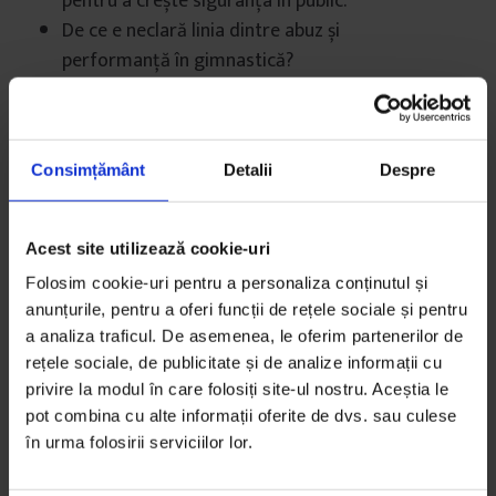
pentru a crește siguranța în public.
De ce e neclară linia dintre abuz și
performanță în gimnastică?
Echipa Documentaria a fotografiat efectele
pandemiei de COVID-19 în România.
Copertă ilustrată de Sorina Vasilescu (Vazelina)
Consimțământ
Detalii
Despre
Acest site utilizează cookie-uri
Folosim cookie-uri pentru a personaliza conținutul și
anunțurile, pentru a oferi funcții de rețele sociale și pentru
S-ar putea să-ți placă și…
a analiza traficul. De asemenea, le oferim partenerilor de
rețele sociale, de publicitate și de analize informații cu
privire la modul în care folosiți site-ul nostru. Aceștia le
pot combina cu alte informații oferite de dvs. sau culese
în urma folosirii serviciilor lor.