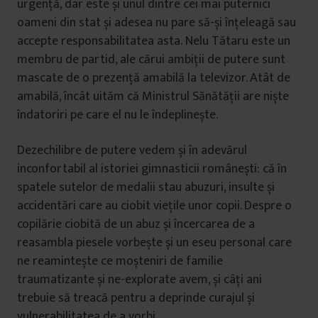
urgență, dar este și unul dintre cei mai puternici
oameni din stat și adesea nu pare să-și înțeleagă sau
accepte responsabilitatea asta. Nelu Tătaru este un
membru de partid, ale cărui ambiții de putere sunt
mascate de o prezență amabilă la televizor. Atât de
amabilă, încât uităm că Ministrul Sănătății are niște
îndatoriri pe care el nu le îndeplinește.
Dezechilibre de putere vedem și în adevărul
inconfortabil al istoriei gimnasticii românești: că în
spatele sutelor de medalii stau abuzuri, insulte și
accidentări care au ciobit viețile unor copii. Despre o
copilărie ciobită de un abuz și încercarea de a
reasambla piesele vorbește și un eseu personal care
ne reamintește ce moșteniri de familie
traumatizante și ne-explorate avem, și câți ani
trebuie să treacă pentru a deprinde curajul și
vulnerabilitatea de a vorbi.