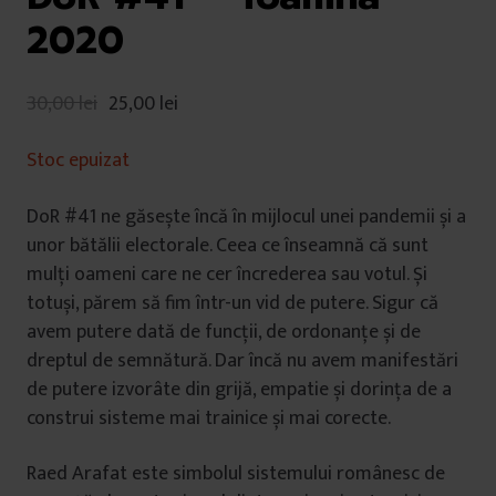
2020
30,00
lei
25,00
lei
Stoc epuizat
DoR #41 ne găsește încă în mijlocul unei pandemii și a
unor bătălii electorale. Ceea ce înseamnă că sunt
mulți oameni care ne cer încrederea sau votul. Și
totuși, părem să fim într-un vid de putere. Sigur că
avem putere dată de funcții, de ordonanțe și de
dreptul de semnătură. Dar încă nu avem manifestări
de putere izvorâte din grijă, empatie și dorința de a
construi sisteme mai trainice și mai corecte.
Raed Arafat este simbolul sistemului românesc de