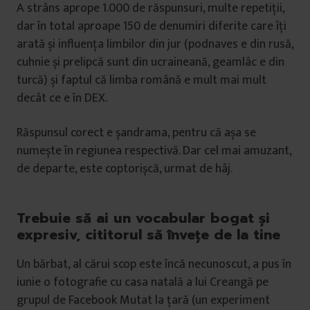
A strâns aprope 1.000 de răspunsuri, multe repetiții,
dar în total aproape 150 de denumiri diferite care îți
arată și influența limbilor din jur (podnaves e din rusă,
cuhnie și prelipcă sunt din ucraineană, geamlâc e din
turcă) și faptul că limba română e mult mai mult
decât ce e în DEX.
Răspunsul corect e șandrama, pentru că așa se
numește în regiunea respectivă. Dar cel mai amuzant,
de departe, este coptorișcă, urmat de hâj.
Trebuie să ai un vocabular bogat și
expresiv, cititorul să învețe de la tine
Un bărbat, al cărui scop este încă necunoscut, a pus în
iunie o fotografie cu casa natală a lui Creangă pe
grupul de Facebook Mutat la țară (un experiment