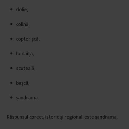
dolie,
colină,
coptorișcă,
hodăiță,
scuteală,
bașcă,
șandrama.
Răspunsul corect, istoric și regional, este șandrama.