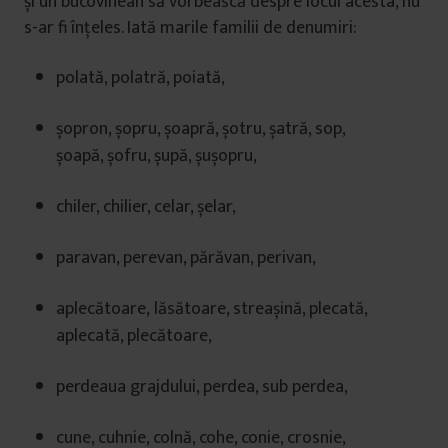
și un bucovinean să vorbească despre locul acesta, nu
s-ar fi înțeles. Iată marile familii de denumiri:
polată, polatră, poiată,
șopron, șopru, șoapră, șotru, șatră, sop,
șoapă, șofru, șupă, șușopru,
chiler, chilier, celar, șelar,
paravan, perevan, părăvan, perivan,
aplecătoare, lăsătoare, streașină, plecată,
aplecată, plecătoare,
perdeaua grajdului, perdea, sub perdea,
cune, cuhnie, colnă, cohe, conie, crosnie,