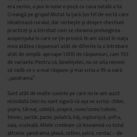
era serios, a pus în iunie o poză cu casa natală a lui
Creangă pe grupul Mutat la țară (un fel de sectă care
idealizează ruralul, dar vorbește și despre chestiuni
practice) și a întrebat cum se cheamă prelungirea
acoperișului în care se țin provizii. N-am văzut în viața
mea atâtea răspunsuri atât de diferite la o întrebare
atât de simplă: aproape 1.000 de răspunsuri, cam 150
de variante. Pentru că, bineînțeles, nu se uita nimeni
să vadă ce s-a mai răspuns și mai scria a 95-a oară
„șandrama”.
Sunt atât de multe cuvinte pe care nu le-am auzit
niciodată (nici nu sunt sigură că așa se scriu): chiler,
șopru, târnaț, colniță, șoapră, cune/conie/cuhnie,
timnic, șactăr, pazie, polatră, hâj, coptorișcă, șofru,
saia, scuteală. Altele credeam că înseamnă cu totul
altceva: șandrama, plasă, cotlon, șatră, cerdac – de