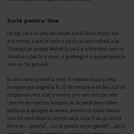
Scrie pentru tine
Un tip, care nu știu nici acum dacă făcea mișto sau
era serios, a pus în iunie o poză cu casa natală a lui
Creangă pe grupul Mutat la țară și a întrebat cum se
cheamă o parte a casei, o prelungire a acoperișului în
care se țin provizii.
Eu am văzut postul la vreo 15 minute după și deja
începuse paranghelia. În 35 de minute a strâns 237 de
răspunsuri. Am stat o vreme și le-am scos pe cele
care nu se repetau. Începea de la șandrama-chiler-
pârlipcă și ajungea la anexă, pentru că toată lumea
voia să contribuie la conversația asta. S-au și certat
între ei – „polata”, „nu, în polată se țin găinile”, „aia e