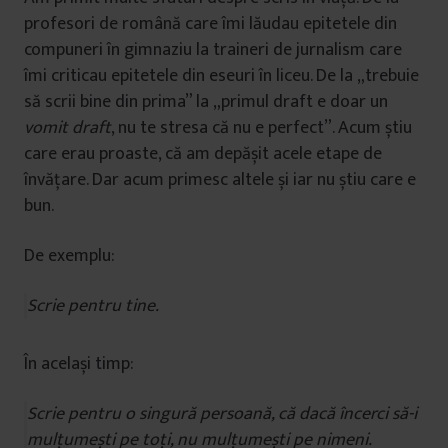
profesori de română care îmi lăudau epitetele din
compuneri în gimnaziu la traineri de jurnalism care
îmi criticau epitetele din eseuri în liceu. De la „trebuie
să scrii bine din prima” la „primul draft e doar un
vomit draft
, nu te stresa că nu e perfect”. Acum știu
care erau proaste, că am depășit acele etape de
învățare. Dar acum primesc altele și iar nu știu care e
bun.
De exemplu:
Scrie pentru tine.
În același timp:
Scrie pentru o singură persoană, că dacă încerci să-i
mulțumești pe toți, nu mulțumești pe nimeni.