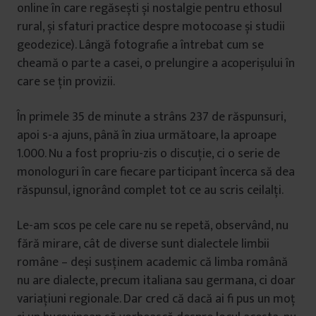
online în care regăsești și nostalgie pentru ethosul
rural, și sfaturi practice despre motocoase și studii
geodezice). Lângă fotografie a întrebat cum se
cheamă o parte a casei, o prelungire a acoperișului în
care se țin provizii.
În primele 35 de minute a strâns 237 de răspunsuri,
apoi s-a ajuns, până în ziua următoare, la aproape
1.000. Nu a fost propriu-zis o discuție, ci o serie de
monologuri în care fiecare participant încerca să dea
răspunsul, ignorând complet tot ce au scris ceilalți.
Le-am scos pe cele care nu se repetă, observând, nu
fără mirare, cât de diverse sunt dialectele limbii
române – deși susținem academic că limba română
nu are dialecte, precum italiana sau germana, ci doar
variațiuni regionale. Dar cred că dacă ai fi pus un moț