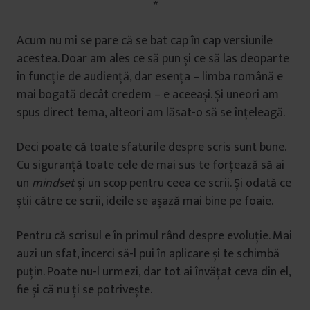
*
Acum nu mi se pare că se bat cap în cap versiunile
acestea. Doar am ales ce să pun și ce să las deoparte
în funcție de audiență, dar esența – limba română e
mai bogată decât credem – e aceeași. Și uneori am
spus direct tema, alteori am lăsat-o să se înțeleagă.
Deci poate că toate sfaturile despre scris sunt bune.
Cu siguranță toate cele de mai sus te forțează să ai
un
mindset
și un scop pentru ceea ce scrii. Și odată ce
știi către ce scrii, ideile se așază mai bine pe foaie.
Pentru că scrisul e în primul rând despre evoluție. Mai
auzi un sfat, încerci să-l pui în aplicare și te schimbă
puțin. Poate nu-l urmezi, dar tot ai învățat ceva din el,
fie și că nu ți se potrivește.