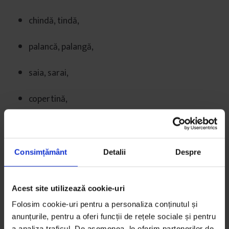
chindă, tindă,
palancă, palangă,
saia, sarai,
copertină,
cerdac,
târnaț,
Consimțământ
Detalii
Despre
colniță,
Acest site utilizează cookie-uri
șură,
Folosim cookie-uri pentru a personaliza conținutul și
anunțurile, pentru a oferi funcții de rețele sociale și pentru
a analiza traficul. De asemenea, le oferim partenerilor de