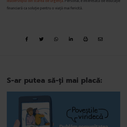
leadershipul din starea de urgență
. Personal, e interesată de educație
financiară ca soluție pentru o viață mai fericită.
S-ar putea să-ți mai placă: