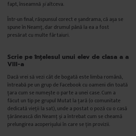
fapt, înseamnă
și
altceva.
Într-un final, răspunsul corect e șandrama, că așa se
spune în Neamț, dar drumul până la ea a fost
presărat cu multe fârtaiuri.
Scrie pe înțelesul unui elev de clasa a a
VIII-a
Dacă vrei să vezi cât de bogată este limba română,
întreabă pe un grup de Facebook cu oameni din toată
țara cum se numește o parte a unei case. Cum a
făcut un tip pe grupul Mutat la țară (o comunitate
dedicată vieții la sat), unde a postat o poză cu o casă
țărănească din Neamț și a întrebat cum se cheamă
prelungirea acoperișului în care se țin provizii.