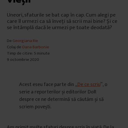
Uneori, sfaturile se bat cap în cap. Cum alegi pe
care îl urmezi ca să înveți să scrii mai bine? Și ce
se întâmplă dacă le urmezi pe toate deodată?
De
Georgiana Ilie
Colaj de
Oana Barbonie
Timp de citire: 5 minute
9 octombrie 2020
Acest eseu face parte din „
De ce scriu
”, o
serie a reporterilor și editorilor DoR
despre ce ne determină să căutăm și să
scriem povești.
Am primit multe sfaturi despre scris în viață. De la