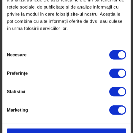
marchiză,
rețele sociale, de publicitate și de analize informații cu
lemnărie,
privire la modul în care folosiți site-ul nostru. Aceștia le
pot combina cu alte informații oferite de dvs. sau culese
în urma folosirii serviciilor lor.
timnic,
șactăr,
S
Necesare
e
sageac,
l
e
Preferinţe
pazie,
c
ț
prispă,
i
Statistici
a
șopârneață,
c
Marketing
o
cocârleață,
n
s