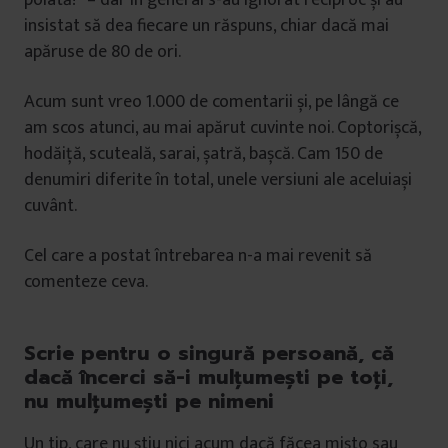
poiată!” – dar în general s-au ignorat reciproc și au
insistat să dea fiecare un răspuns, chiar dacă mai
apăruse de 80 de ori.
Acum sunt vreo 1.000 de comentarii și, pe lângă ce
am scos atunci, au mai apărut cuvinte noi. Coptorișcă,
hodăiță, scuteală, sarai, șatră, bașcă. Cam 150 de
denumiri diferite în total, unele versiuni ale aceluiași
cuvânt.
Cel care a postat întrebarea n-a mai revenit să
comenteze ceva.
Scrie pentru o singură persoană, că
dacă încerci să-i mulțumești pe toți,
nu mulțumești pe nimeni
Un tip, care nu știu nici acum dacă făcea mișto sau