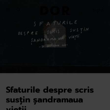
Sari
Sari
la
la
English
meniu
conținut
Sfaturile despre scris
susțin șandramaua
vieții