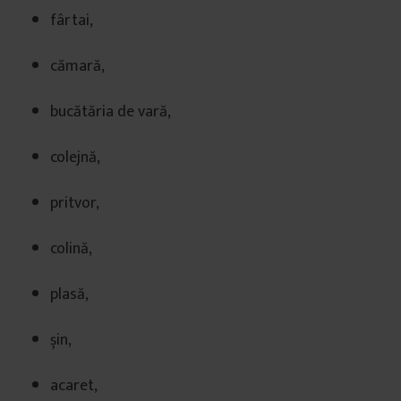
fârtai,
cămară,
bucătăria de vară,
colejnă,
pritvor,
colină,
plasă,
șin,
acaret,