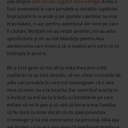
cea despre
cum mi-am regăsit sora vitregă
. Acela a
fost momentul în care jurnalele și detaliile copilăriei
împrăștiate în oracole și pe spatele caietelor nu mai
erau balast, ci aur pentru autenticul din voce pe care
îl căutam. Notițele mi-au redat amintiri, mi-au adus
specificitate și mi-au dat blândețe pentru Ana
adolescenta care încerca să-și explice prin scris ce se
întâmpla în jurul ei.
Mi-a fost greu să mă uit la viața mea prin ochii
copilăriei cu un tată alcoolic, să-mi citesc scrisorile de
adio sau jurnalele în care mă convingeam că e vina
mea că nimic nu e la locul lui. Dar exercițiul acesta m-
a învățat să mă iau la trântă cu întrebările pe care
evitam să mi le pun și să văd că îmi era mai familiar
să fiu dură cu mine decât să-mi spun povestea
cronologic și să mă construiesc ca personaj. Abia așa
am înțeles că nu era vina mea că pierdusem legătura