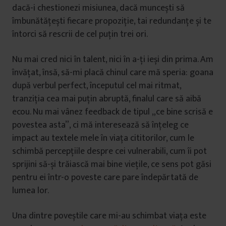
dacă-i chestionezi misiunea, dacă muncești să
îmbunătățești fiecare propoziție, tai redundanțe și te
întorci să rescrii de cel puțin trei ori.
Nu mai cred nici în talent, nici în a-ți ieși din prima. Am
învățat, însă, să-mi placă chinul care mă speria: goana
după verbul perfect, începutul cel mai ritmat,
tranziția cea mai puțin abruptă, finalul care să aibă
ecou. Nu mai vânez feedback de tipul „ce bine scrisă e
povestea asta”, ci mă interesează să înțeleg ce
impact au textele mele în viața cititorilor, cum le
schimbă percepțiile despre cei vulnerabili, cum îi pot
sprijini să-și trăiască mai bine viețile, ce sens pot găsi
pentru ei într-o poveste care pare îndepărtată de
lumea lor.
Una dintre poveștile care mi-au schimbat viața este