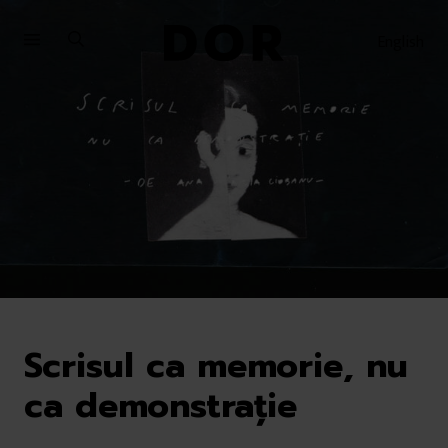
Sari
Sari
la
la
English
meniu
conținut
Scrisul ca memorie, nu
ca demonstrație