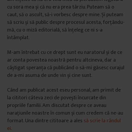
cu sora mea și că nu era prea târziu. Puteam să o
caut, să o ascult, să-i vorbesc despre mine. Și puteam
să scriu și să public despre procesul acesta, forțându-
mă, cu o miză editorială, să înțeleg ce ni s-a
întâmplat.
M-am întrebat cu ce drept sunt eu naratorul și de ce
ar conta povestea noastră pentru altcineva, dar a
câștigat speranța că publicând o să-mi găsesc curajul
de a-mi asuma de unde vin și cine sunt.
Când am publicat acest eseu personal, am primit de
la cititori câteva zeci de povești încurcate din
propriile familii. Am discutat despre ce aveau
narațiunile noastre în comun și cum credem că ne-au
format. Una dintre cititoare a ales
să scrie la rândul
ei
.