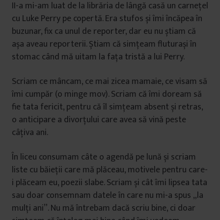
II-a mi-am luat de la librăria de lângă casă un carnețel
cu Luke Perry pe copertă. Era stufos și îmi încăpea în
buzunar, fix ca unul de reporter, dar eu nu știam că
așa aveau reporterii. Știam că simțeam fluturași în
stomac când mă uitam la fața tristă a lui Perry.
Scriam ce mâncam, ce mai zicea mamaie, ce visam să
îmi cumpăr (o minge mov). Scriam că îmi doream să
fie tata fericit, pentru că îl simțeam absent și retras,
o anticipare a divorțului care avea să vină peste
câțiva ani.
În liceu consumam câte o agendă pe lună și scriam
liste cu băieții care mă plăceau, motivele pentru care-
i plăceam eu, poezii slabe. Scriam și cât îmi lipsea tata
sau doar consemnam datele în care nu mi-a spus „la
mulți ani”. Nu mă întrebam dacă scriu bine, ci doar