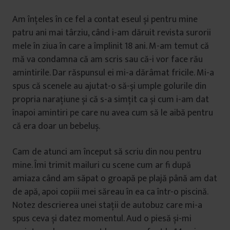
Am înțeles în ce fel a contat eseul și pentru mine
patru ani mai târziu, când i-am dăruit revista surorii
mele în ziua în care a împlinit 18 ani. M-am temut că
mă va condamna că am scris sau că-i vor face rău
amintirile. Dar răspunsul ei mi-a dărâmat fricile. Mi-a
spus că scenele au ajutat-o să-și umple golurile din
propria narațiune și că s-a simțit ca și cum i-am dat
înapoi amintiri pe care nu avea cum să le aibă pentru
că era doar un bebeluș.
Cam de atunci am început să scriu din nou pentru
mine. Îmi trimit mailuri cu scene cum ar fi după
amiaza când am săpat o groapă pe plajă până am dat
de apă, apoi copiii mei săreau în ea ca într-o piscină.
Notez descrierea unei stații de autobuz care mi-a
spus ceva și datez momentul. Aud o piesă și-mi