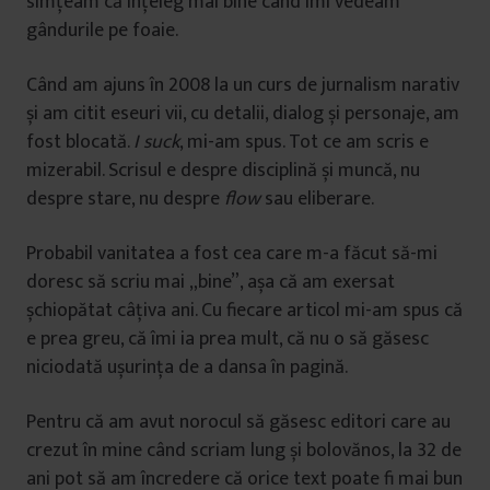
simțeam că înțeleg mai bine când îmi vedeam
gândurile pe foaie.
Când am ajuns în 2008 la un curs de jurnalism narativ
și am citit eseuri vii, cu detalii, dialog și personaje, am
fost blocată.
I suck
, mi-am spus. Tot ce am scris e
mizerabil. Scrisul e despre disciplină și muncă, nu
despre stare, nu despre
flow
sau eliberare.
Probabil vanitatea a fost cea care m-a făcut să-mi
doresc să scriu mai „bine”, așa că am exersat
șchiopătat câțiva ani. Cu fiecare articol mi-am spus că
e prea greu, că îmi ia prea mult, că nu o să găsesc
niciodată ușurința de a dansa în pagină.
Pentru că am avut norocul să găsesc editori care au
crezut în mine când scriam lung și bolovănos, la 32 de
ani pot să am încredere că orice text poate fi mai bun