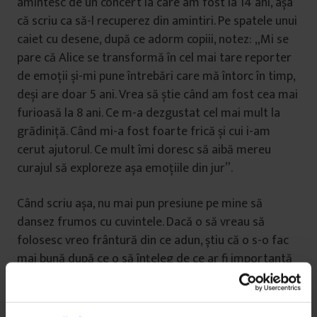
amintesc de un concert la care am fost la 14 ani, așa
că scriu ca să-l recuperez din amintiri. Pe spatele unui
caiet cu desene, după ce adorm copiii, notez: „Mi se
pare că Alice se transformă în cel mai tare reporter
de emoții și-mi pune întrebări care mă întorc în timp,
deși are doar 5 ani. Vrea să știe când am fost cea mai
furioasă la 8 ani. Ce m-a dezgustat cel mai mult la
grădiniță. Când mi-a fost foarte frică și cui i-am
cerut ajutorul. Ce mult îmi doresc să aibă mereu
curajul să exploreze așa emoțiile din jur”.
Când scriu așa, nu mai pun presiune pe mine să
dansez frumos cu cuvintele. Dacă o să vreau să
folosesc vreo frântură din ce adun, știu că o s-o fac
mai bună după ce o să înțeleg de ce ar fi importantă
într-un text.
Am regăsit intimitatea pe care mi-o dădea scrisul în