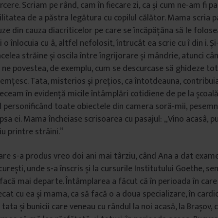
cere. Scriam pe rând, cam în fiecare zi, ca și cum ne-am fi pa
litatea de a păstra legătura cu copilul călător. Mama scria pa
uze din cauza diacriticelor pe care se încăpățâna să le folose
i o înlocuia cu â, altfel nefolosit, întrucât ea scrie cu î din i. 
celea străine și oscila între îngrijorare și mândrie, atunci cân
 ne povestea, de exemplu, cum se descurcase să ghideze tot
mțesc. Tata, misterios și prețios, ca întotdeauna, contribui
receam în evidență micile întâmplări cotidiene de pe la școală
 personificând toate obiectele din camera soră-mii, pesem
ipsa ei. Mama încheiase scrisoarea cu pasajul: „Vino acasâ, p
iu printre strâini.”
re s-a produs vreo doi ani mai târziu, când Ana a dat exame
urești, unde s-a înscris și la cursurile Institutului Goethe, s
 facă mai departe. Întâmplarea a făcut că în perioada în car
ecat cu ea și mama, ca să facă o a doua specializare, în card
ata și bunicii care veneau cu rândul la noi acasă, la Brașov, c