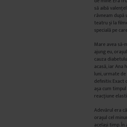
de mine. Era fr
să aibă valențe
râvneam după u
teatru și la fil
specială pe car
Mare avea să-mi
ajung eu, orașul
cauza diabetulu
acasă, iar Ana 
luni, urmate de 
definitiv. Exac
așa cum timpul a
reacțiune elasti
Adevărul era că
orașul cel minun
același timp. În