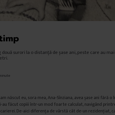
timp
 două surori la o distanță de șase ani, peste care au mai
tri.
 minute
-am născut eu, sora mea, Ana-Sînziana, avea șase ani fără o lu
și-au făcut copiii într-un mod foarte calculat, navigând printr
carierei. De-aici diferența de vârstă cât de-un rezidențiat, c