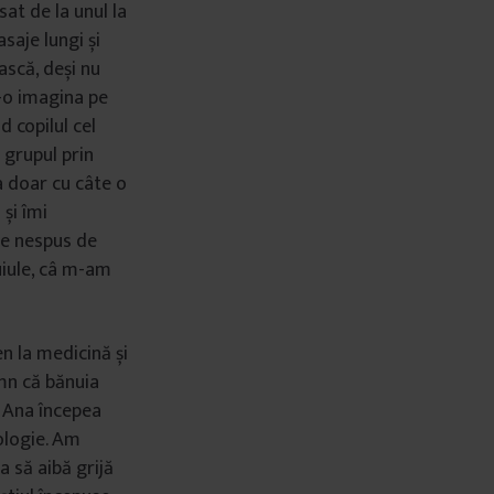
sat de la unul la
saje lungi și
ască, deși nu
Și-o imagina pe
d copilul cel
 grupul prin
a doar cu câte o
 și îmi
ne nespus de
uiule, câ m-am
n la medicină și
emn că bănuia
e Ana începea
iologie. Am
a să aibă grijă