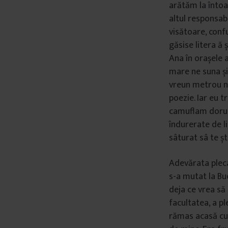
arătăm la întoar
â
altul responsabi
n
visătoare, conf
t
găsise litera ă ș
u
Ana în orașele a
l
mare ne suna și
u
vreun metrou ne
i
poezie. Iar eu t
camuflam dorul
îndurerate de l
sâturat sâ te șt
Adevărata pleca
s-a mutat la Buc
deja ce vrea să
facultatea, a pl
rămas acasă cu t