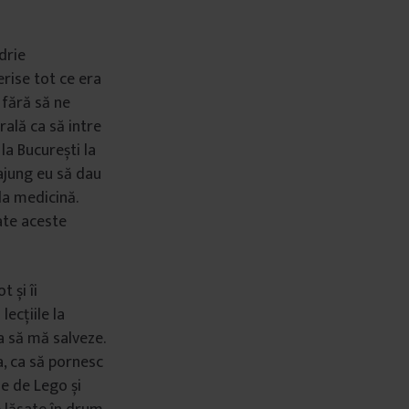
drie
rise tot ce era
 fără să ne
rală ca să intre
la București la
 ajung eu să dau
la medicină.
ate aceste
 și îi
ecțiile la
ca să mă salveze.
a, ca să pornesc
e de Lego și