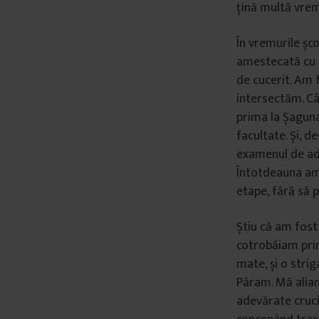
țină multă vrem
În vremurile șc
amestecată cu 
de cucerit. Am f
intersectăm. Câ
prima la Șaguna,
facultate. Și, d
examenul de adm
Întotdeauna am 
etape, fără să 
Știu că am fost
cotrobăiam prin 
mate, și o strig
Pâram. Mă aliam
adevărate cruci