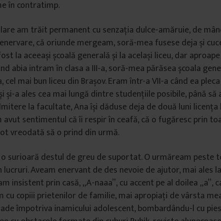
e în contratimp.
olare am trăit permanent cu senzația dulce-amăruie, de mân
enervare, că oriunde mergeam, soră-mea fusese deja și cuce
ost la aceeași școală generală și la același liceu, dar aproape
nd abia intram în clasa a III-a, soră-mea părăsea școala gene
 cel mai bun liceu din Brașov. Eram într-a VII-a când ea pleca 
eși și-a ales cea mai lungă dintre studențiile posibile, până să
itere la facultate, Ana își dăduse deja de două luni licența 
avut sentimentul că îi respir în ceafă, că o fugăresc prin to
pot vreodată să o prind din urmă.
 o surioară destul de greu de suportat. O urmăream peste tot
lucruri. Aveam enervant de des nevoie de ajutor, mai ales la l
am insistent prin casă, „A-naaa”, cu accent pe al doilea „a”, 
 cu copiii prietenilor de familie, mai apropiați de vârsta me
ade împotriva inamicului adolescent, bombardându-l cu pies