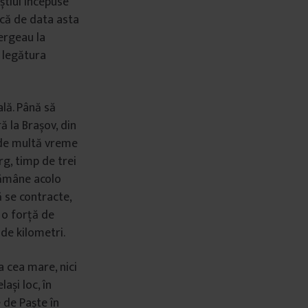
știul începuse
 că de data asta
ergeau la
a legătura
lă. Până să
ă la Brașov, din
 de multă vreme
g, timp de trei
 rămâne acolo
ă se contracte,
 o forță de
 de kilometri.
a cea mare, nici
ași loc, în
e de Paște în