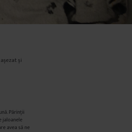
 așezat și
nă. Părinții
e jaloanele
are avea să ne