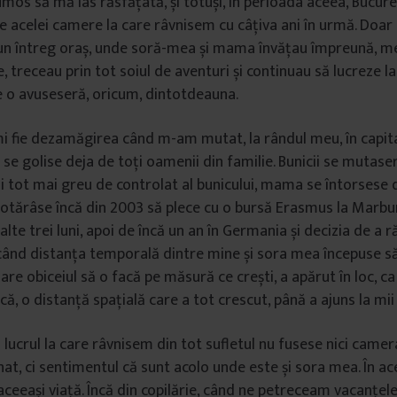
umos să mă las răsfățată, și totuși, în perioada aceea, Bucure
le acelei camere la care râvnisem cu câțiva ani în urmă. Doar
n întreg oraș, unde soră-mea și mama învățau împreună, m
me, treceau prin tot soiul de aventuri și continuau să lucreze l
e o avuseseră, oricum, dintotdeauna.
 fie dezamăgirea când m-am mutat, la rândul meu, în capita
 se golise deja de toți oamenii din familie. Bunicii se mutaser
i tot mai greu de controlat al bunicului, mama se întorsese
hotărâse încă din 2003 să plece cu o bursă Erasmus la Marbur
alte trei luni, apoi de încă un an în Germania și decizia de a
t când distanța temporală dintre mine și sora mea începuse s
re obiceiul să o facă pe măsură ce crești, a apărut în loc, ca
că, o distanță spațială care a tot crescut, până a ajuns la mii
 lucrul la care râvnisem din tot sufletul nu fusese nici camer
at, ci sentimentul că sunt acolo unde este și sora mea. În acel
 aceeași viață. Încă din copilărie, când ne petreceam vacanțel