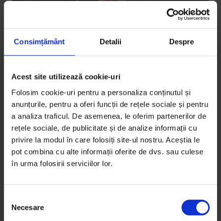
Consimțământ
Detalii
Despre
Acest site utilizează cookie-uri
Eseuri
Folosim cookie-uri pentru a personaliza conținutul și
SMS de la tata
anunțurile, pentru a oferi funcții de rețele sociale și pentru
a analiza traficul. De asemenea, le oferim partenerilor de
O fiică, un tată vitreg și două mesaje otrăvite.
rețele sociale, de publicitate și de analize informații cu
privire la modul în care folosiți site-ul nostru. Aceștia le
De
Bianca Prangate
pot combina cu alte informații oferite de dvs. sau culese
Ilustrație de
Maria Stoian
în urma folosirii serviciilor lor.
Timp de citire: 15 minute
13 martie 2018
S
Necesare
e
l