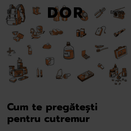
Sari
Sari
la
la
English
meniu
conținut
Cum te pregătești
pentru cutremur