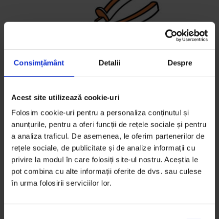
Consimțământ
Detalii
Despre
Acest site utilizează cookie-uri
Folosim cookie-uri pentru a personaliza conținutul și
anunțurile, pentru a oferi funcții de rețele sociale și pentru
PATENT
a analiza traficul. De asemenea, le oferim partenerilor de
rețele sociale, de publicitate și de analize informații cu
privire la modul în care folosiți site-ul nostru. Aceștia le
pot combina cu alte informații oferite de dvs. sau culese
în urma folosirii serviciilor lor.
S