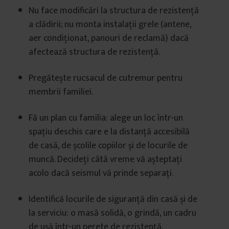
Nu face modificări la structura de rezistență
a clădirii; nu monta instalații grele (antene,
aer condiționat, panouri de reclamă) dacă
afectează structura de rezistență.
Pregătește rucsacul de cutremur pentru
membrii familiei.
Fă un plan cu familia: alege un loc într-un
spațiu deschis care e la distanță accesibilă
de casă, de școlile copiilor și de locurile de
muncă. Decideți câtă vreme vă așteptați
acolo dacă seismul vă prinde separați.
Identifică locurile de siguranță din casă și de
la serviciu: o masă solidă, o grindă, un cadru
de ușă într-un perete de rezistență.