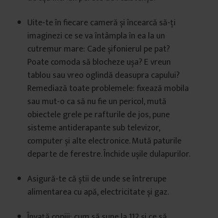
Uite-te în fiecare cameră și încearcă să-ți
imaginezi ce se va întâmpla în ea la un
cutremur mare: Cade șifonierul pe pat?
Poate comoda să blocheze ușa? E vreun
tablou sau vreo oglindă deasupra capului?
Remediază toate problemele: fixează mobila
sau mut-o ca să nu fie un pericol, mută
obiectele grele pe rafturile de jos, pune
sisteme antiderapante sub televizor,
computer și alte electronice. Mută paturile
departe de ferestre. Închide ușile dulapurilor.
Asigură-te că știi de unde se întrerupe
alimentarea cu apă, electricitate și gaz.
Învață copiii: cum să sune la 112 și ce să