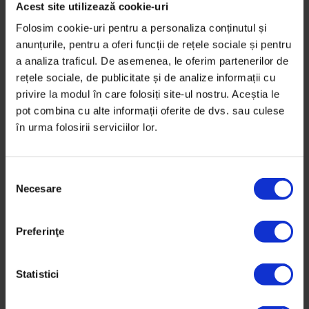
Acest site utilizează cookie-uri
Folosim cookie-uri pentru a personaliza conținutul și
anunțurile, pentru a oferi funcții de rețele sociale și pentru
a analiza traficul. De asemenea, le oferim partenerilor de
rețele sociale, de publicitate și de analize informații cu
privire la modul în care folosiți site-ul nostru. Aceștia le
Silvia Cincă
pot combina cu alte informații oferite de dvs. sau culese
în urma folosirii serviciilor lor.
Silvia Cincă avea 65 de ani când
S
a murit de COVID-19. 43 dintre ei
Necesare
e
i-a petrecut în grădiniță, alături
l
e
de zeci de generații de copii.
Preferinţe
c
ț
De
Oana Sandu
i
Statistici
Ilustrație de
Tuan Nini
a
23 septembrie 2021
c