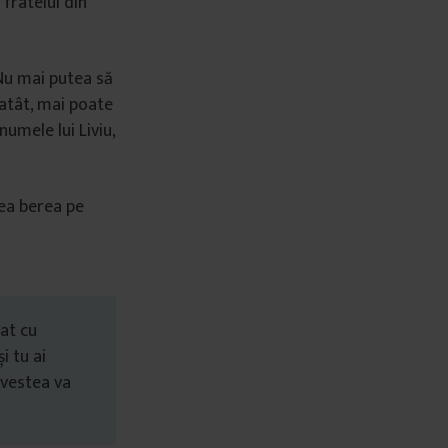
 fratelui din
 Nu mai putea să
 atât, mai poate
numele lui Liviu,
bea berea pe
at cu
i tu ai
ovestea va