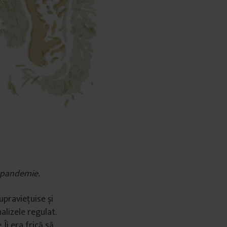
n pandemie.
upraviețuise și
alizele regulat.
Îi era frică să