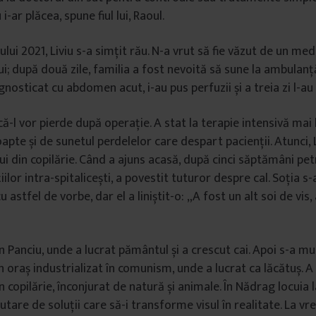
i-ar plăcea, spune fiul lui, Raoul.
lui 2021, Liviu s-a simțit rău. N-a vrut să fie văzut de un medi
lui; după două zile, familia a fost nevoită să sune la ambulanț
gnosticat cu abdomen acut, i-au pus perfuzii și a treia zi l-au
ă-l vor pierde după operație. A stat la terapie intensivă mai 
apte și de sunetul perdelelor care despart pacienții. Atunci, L
i din copilărie. Când a ajuns acasă, după cinci săptămâni pet
iilor intra-spitalicești, a povestit tuturor despre cal. Soția s-a
u astfel de vorbe, dar el a liniștit-o: „A fost un alt soi de vis,
în Panciu, unde a lucrat pământul și a crescut cai. Apoi s-a m
n oraș industrializat în comunism, unde a lucrat ca lăcătuș. A
n copilărie, înconjurat de natură și animale. În Nădrag locuia l
tare de soluții care să-i transforme visul în realitate. La vre