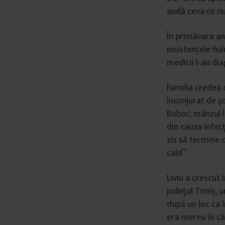
audă ceva ce nu 
În primăvara anu
insistențele fiu
medicii l-au dia
Familia credea c
înconjurat de șo
Boboc, mânzul lu
din cauza infecț
zis să termine c
cald”.
Liviu a crescut 
județul Timiș, u
după un loc ca î
era mereu în cău