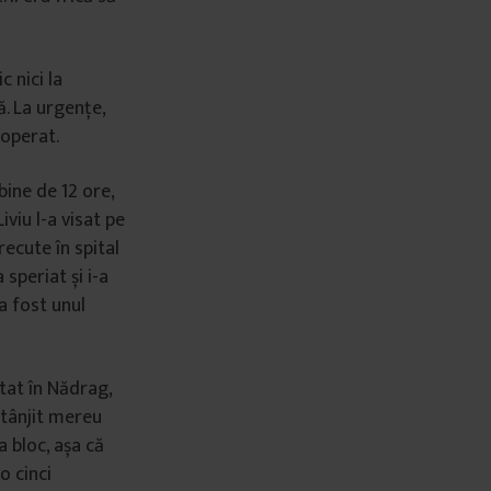
c nici la
ă. La urgențe,
 operat.
bine de 12 ore,
iviu l-a visat pe
recute în spital
 speriat și i-a
 a fost unul
utat în Nădrag,
 tânjit mereu
a bloc, așa că
o cinci