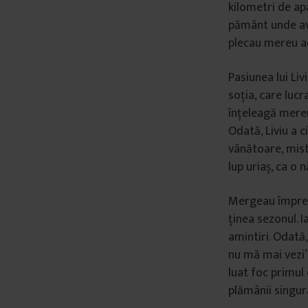
kilometri de apa
pământ unde avea
plecau mereu ac
Pasiunea lui Livi
soția, care luc
înțeleagă mereu
Odată, Liviu a c
vânătoare, mistr
lup uriaș, ca o 
Mergeau împreun
ținea sezonul. I
amintiri. Odată,
nu mă mai vezi”, 
luat foc primul 
plămânii singur