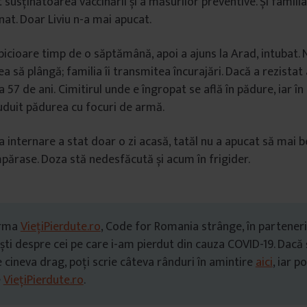
t susținătoarea vaccinării și a măsurilor preventive. Și familia
nat. Doar Liviu n-a mai apucat.
picioare timp de o săptămână, apoi a ajuns la Arad, intubat.
a să plângă; familia îi transmitea încurajări. Dacă a rezistat
la 57 de ani. Cimitirul unde e îngropat se află în pădure, iar în 
uduit pădurea cu focuri de armă.
internare a stat doar o zi acasă, tatăl nu a apucat să mai 
umpărase. Doza stă nedesfăcută și acum în frigider.
orma
ViețiPierdute.ro
, Code for Romania strânge, în parteneri
ti despre cei pe care i-am pierdut din cauza COVID-19. Dacă ș
 cineva drag, poți scrie câteva rânduri în amintire
aici
, iar p
e
ViețiPierdute.ro
.