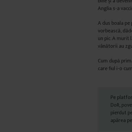
bine și a deveni
â
Anglia s-a vacci
n
t
A dus boala pe 
u
vorbească, dăde
l
un pic. A murit 
u
vânătorii au zg
i
Cum după prima 
care fiul i-o c
Pe platf
DoR, poveș
pierdut pe
apărea p