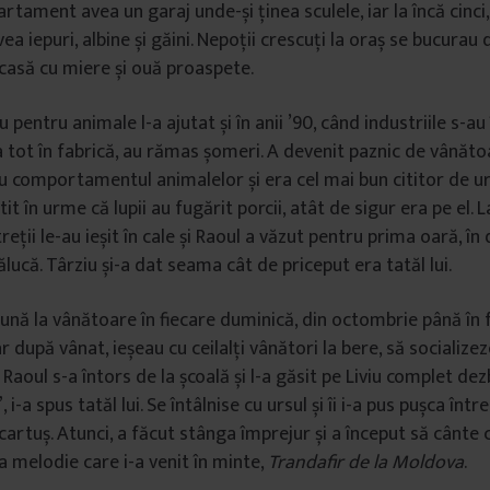
rtament avea un garaj unde-și ținea sculele, iar la încă cinci,
 iepuri, albine și găini. Nepoții crescuți la oraș se bucurau 
asă cu miere și ouă proaspete.
u pentru animale l-a ajutat și în anii ’90, când industriile s-au î
ra tot în fabrică, au rămas șomeri. A devenit paznic de vânăto
 comportamentul animalelor și era cel mai bun cititor de u
itit în urme că lupii au fugărit porcii, atât de sigur era pe el
eții le-au ieșit în cale și Raoul a văzut pentru prima oară, în
nălucă. Târziu și-a dat seama cât de priceput era tatăl lui.
ă la vânătoare în fiecare duminică, din octombrie până în f
ar după vânat, ieșeau cu ceilalți vânători la bere, să socialize
 Raoul s-a întors de la școală și l-a găsit pe Liviu complet de
i-a spus tatăl lui. Se întâlnise cu ursul și îi i-a pus pușca într
cartuș. Atunci, a făcut stânga împrejur și a început să cânte c
a melodie care i-a venit în minte,
Trandafir de la Moldova
.