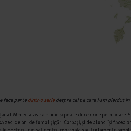
e face parte
dintr-o serie
despre cei pe care i-am pierdut î
țânat. Mereu a zis că e bine și poate duce orice pe picioare. S
pă zeci de ani de fumat țigări Carpați, și de atunci își făcea an
a la doctorul din sat pentru controale sau tratamente simple. 