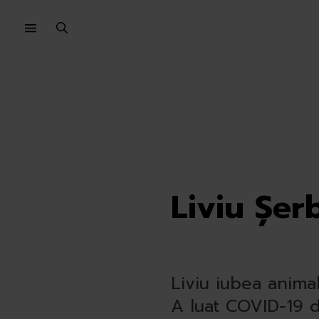
Sari
Sari
la
la
meniu
conținut
Liviu Șer
Liviu iubea animal
A luat COVID-19 di