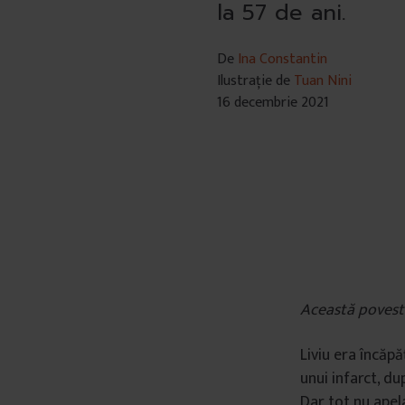
la 57 de ani.
De
Ina Constantin
Ilustrație de
Tuan Nini
16 decembrie 2021
Această povest
Liviu era încăpă
unui infarct, du
Dar tot nu apel