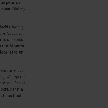
 un petic de
de animăluțe și
nchis, iar el și
are. Căuta să
rme din zonă.
. La următoarea
 depărtare, un
ebruarie, cât
ze și să depene
zbrăcat. „Era să
e ochi, dar n-a
ât l-au ținut