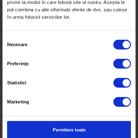
privire la modul în care folosiți site-ul nostru. Aceștia le
Emilia Chichirău
pot combina cu alte informații oferite de dvs. sau culese
în urma folosirii serviciilor lor.
La 77 de ani, Emilia era o femeie
S
în putere: muncea, făcea
Necesare
e
voluntariat, călătorea. Apoi a
l
e
venit COVID-19.
Preferinţe
c
ț
De
Oana Sandu
i
Statistici
Ilustrație de
Tuan Nini
a
25 noiembrie 2021
c
Marketing
o
n
s
i
Permitere toate
m