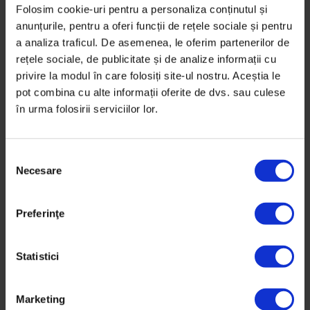
Folosim cookie-uri pentru a personaliza conținutul și
anunțurile, pentru a oferi funcții de rețele sociale și pentru
a analiza traficul. De asemenea, le oferim partenerilor de
rețele sociale, de publicitate și de analize informații cu
privire la modul în care folosiți site-ul nostru. Aceștia le
Alex Robu
pot combina cu alte informații oferite de dvs. sau culese
în urma folosirii serviciilor lor.
Îndrăgostit de Barcelona lui Leo
S
Messi, Alex Robu n-a mai apucat
Necesare
e
s-o vadă pe teren. A murit din
l
e
cauza COVID-19 la 40 de ani.
Preferinţe
c
ț
De
Bogdan Coșa
i
Statistici
Fotografie de
Raluca Mărgescu
a
4 noiembrie 2021
c
Marketing
o