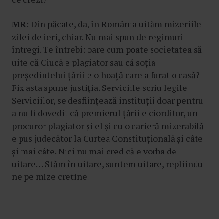
MR
: Din păcate, da, în România uităm mizeriile
zilei de ieri, chiar. Nu mai spun de regimuri
întregi. Te întrebi: oare cum poate societatea să
uite că Ciucă e plagiator sau că soția
președintelui țării e o hoață care a furat o casă?
Fix asta spune justiția. Serviciile scriu legile
Serviciilor, se desființează instituții doar pentru
a nu fi dovedit că premierul țării e ciorditor, un
procuror plagiator și el și cu o carieră mizerabilă
e pus judecător la Curtea Constituțională și câte
și mai câte. Nici nu mai cred că e vorba de
uitare… Stăm în uitare, suntem uitare, repliindu-
ne pe mize cretine.