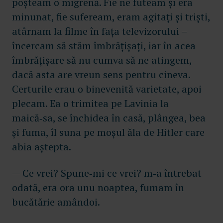
poșteam o migrenă. Fie ne futeam și era
minunat, fie sufeream, eram agitați și triști,
atârnam la filme în fața televizorului –
încercam să stăm îmbrățișați, iar în acea
îmbrățișare să nu cumva să ne atingem,
dacă asta are vreun sens pentru cineva.
Certurile erau o binevenită varietate, apoi
plecam. Ea o trimitea pe Lavinia la
maică‑sa, se închidea în casă, plângea, bea
și fuma, îl suna pe moșul ăla de Hitler care
abia aștepta.
— Ce vrei? Spune‑mi ce vrei? m‑a întrebat
odată, era ora unu noaptea, fumam în
bucătărie amândoi.