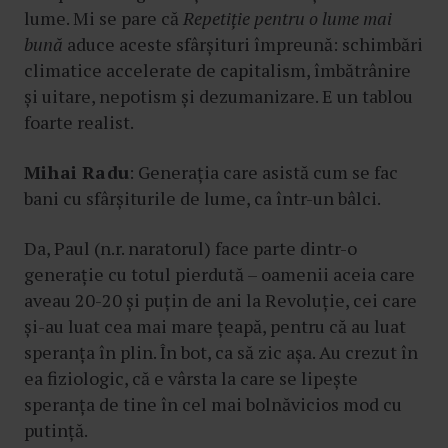
lume. Mi se pare că
Repetiție pentru o lume mai
bună
aduce aceste sfârșituri împreună: schimbări
climatice accelerate de capitalism, îmbătrânire
și uitare, nepotism și dezumanizare. E un tablou
foarte realist.
Mihai Radu
: Generația care asistă cum se fac
bani cu sfârșiturile de lume, ca într-un bâlci.
Da, Paul (n.r. naratorul) face parte dintr-o
generație cu totul pierdută – oamenii aceia care
aveau 20-20 și puțin de ani la Revoluție, cei care
și-au luat cea mai mare țeapă, pentru că au luat
speranța în plin. În bot, ca să zic așa. Au crezut în
ea fiziologic, că e vârsta la care se lipește
speranța de tine în cel mai bolnăvicios mod cu
putință.