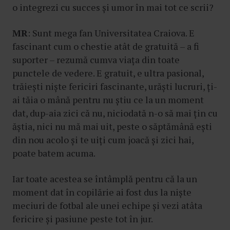
o integrezi cu succes și umor în mai tot ce scrii?
MR
: Sunt mega fan Universitatea Craiova. E
fascinant cum o chestie atât de gratuită – a fi
suporter – rezumă cumva viața din toate
punctele de vedere. E gratuit, e ultra pasional,
trăiești niște fericiri fascinante, urăști lucruri, ți-
ai tăia o mână pentru nu știu ce la un moment
dat, dup-aia zici că nu, niciodată n-o să mai țin cu
ăștia, nici nu mă mai uit, peste o săptămână ești
din nou acolo și te uiți cum joacă și zici hai,
poate batem acuma.
Iar toate acestea se întâmplă pentru că la un
moment dat în copilărie ai fost dus la niște
meciuri de fotbal ale unei echipe și vezi atâta
fericire și pasiune peste tot în jur.