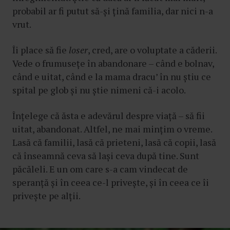
probabil ar fi putut să-și țină familia, dar nici n-a
vrut.
Îi place să fie
loser
, cred, are o voluptate a căderii.
Vede o frumusețe în abandonare – când e bolnav,
când e uitat, când e la mama dracu’ în nu știu ce
spital pe glob și nu știe nimeni că-i acolo.
Înțelege că ăsta e adevărul despre viață – să fii
uitat, abandonat. Altfel, ne mai mințim o vreme.
Lasă că familii, lasă că prieteni, lasă că copii, lasă
că înseamnă ceva să lași ceva după tine. Sunt
păcăleli. E un om care s-a cam vindecat de
speranță și în ceea ce-l privește, și în ceea ce îi
privește pe alții.