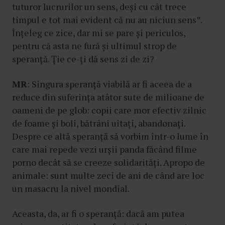
tuturor lucrurilor un sens, deși cu cât trece
timpul e tot mai evident că nu au niciun sens”.
Înțeleg ce zice, dar mi se pare și periculos,
pentru că asta ne fură și ultimul strop de
speranță. Ție ce-ți dă sens zi de zi?
MR
: Singura speranță viabilă ar fi aceea de a
reduce din suferința atâtor sute de milioane de
oameni de pe glob: copii care mor efectiv zilnic
de foame și boli, bătrâni uitați, abandonați.
Despre ce altă speranță să vorbim într-o lume în
care mai repede vezi urșii panda făcând filme
porno decât să se creeze solidarități. Apropo de
animale: sunt multe zeci de ani de când are loc
un masacru la nivel mondial.
Aceasta, da, ar fi o speranță: dacă am putea