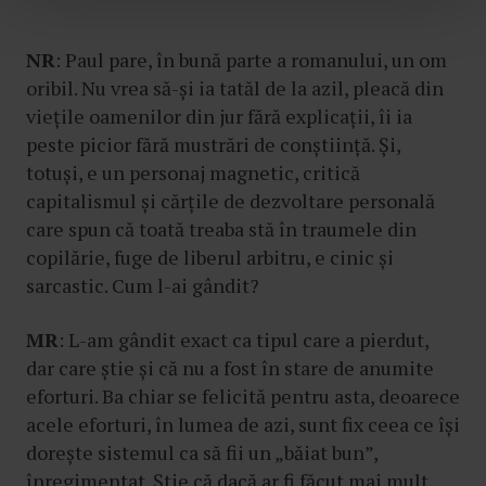
t
u
l
NR
: Paul pare, în bună parte a romanului, un om
u
oribil. Nu vrea să-și ia tatăl de la azil, pleacă din
i
viețile oamenilor din jur fără explicații, îi ia
peste picior fără mustrări de conștiință. Și,
totuși, e un personaj magnetic, critică
capitalismul și cărțile de dezvoltare personală
care spun că toată treaba stă în traumele din
copilărie, fuge de liberul arbitru, e cinic și
sarcastic. Cum l-ai gândit?
MR
: L-am gândit exact ca tipul care a pierdut,
dar care știe și că nu a fost în stare de anumite
eforturi. Ba chiar se felicită pentru asta, deoarece
acele eforturi, în lumea de azi, sunt fix ceea ce își
dorește sistemul ca să fii un „băiat bun”,
înregimentat. Știe că dacă ar fi făcut mai mult,