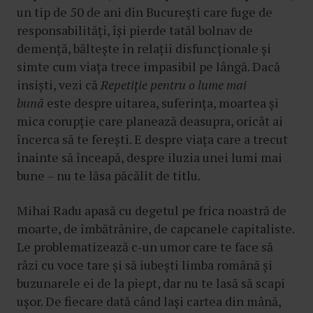
un tip de 50 de ani din București care fuge de
responsabilități, își pierde tatăl bolnav de
demență, băltește în relații disfuncționale și
simte cum viața trece impasibil pe lângă. Dacă
insiști, vezi că
Repetiție pentru o lume
mai
bună
este despre uitarea, suferința, moartea și
mica corupție care planează deasupra, oricât ai
încerca să te ferești. E despre viața care a trecut
înainte să înceapă, despre iluzia unei lumi mai
bune – nu te lăsa păcălit de titlu.
Mihai Radu apasă cu degetul pe frica noastră de
moarte, de îmbătrânire, de capcanele capitaliste.
Le problematizează c-un umor care te face să
râzi cu voce tare și să iubești limba română și
buzunarele ei de la piept, dar nu te lasă să scapi
ușor. De fiecare dată când lași cartea din mână,