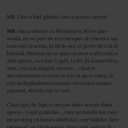
NR
: Care a fost gândul care a pornit cartea?
MR
: Am o obsesie cu bătrânețea. Mi se pare
ireală, mi se pare de neconceput că cineva e așa
cum ești tu acum, la 28 de ani, și peste 40 o să fii
bătrână. Bătrânii mi se pare că sunt o altă rasă, o
altă specie, cu totul. Copiii, la fel. Și maturitatea
asta, cea mai stupidă chestie – când te
autoiluzionezi și crezi că știi că așa e viața, că
ești în deplinătatea tuturor chestiilor umane,
rațional, afectiv, tot ce vrei.
Când ești, de fapt, o trecere între aceste două
specii – copil și bătrân –, care au lumile lor, care
nu se ating cu lumea adultului, care bâjbâie, face
tâmpenii, se căsătorește, face copii, suferă. Și