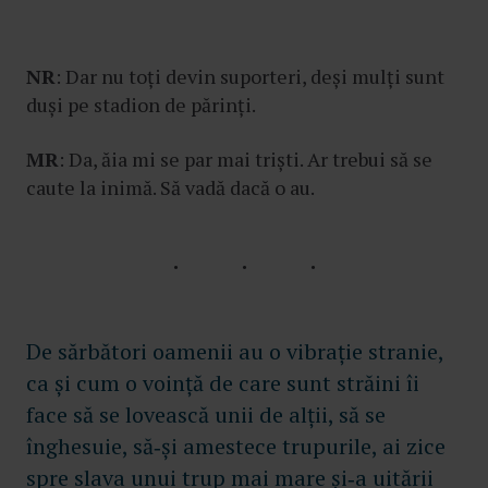
NR
: Dar nu toți devin suporteri, deși mulți sunt
duși pe stadion de părinți.
MR
: Da, ăia mi se par mai triști. Ar trebui să se
caute la inimă. Să vadă dacă o au.
De sărbători oamenii au o vibrație stranie,
ca și cum o voință de care sunt străini îi
face să se lovească unii de alții, să se
înghesuie, să‑și amestece trupurile, ai zice
spre slava unui trup mai mare și‑a uitării