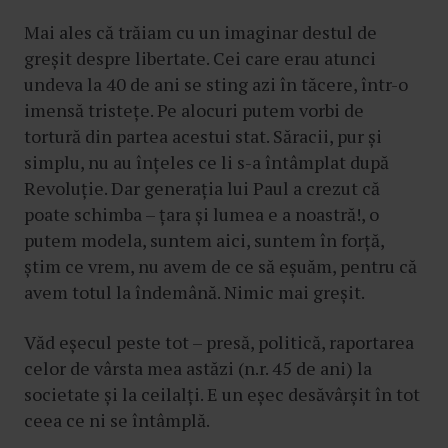
Mai ales că trăiam cu un imaginar destul de
greșit despre libertate. Cei care erau atunci
undeva la 40 de ani se sting azi în tăcere, într-o
imensă tristețe. Pe alocuri putem vorbi de
tortură din partea acestui stat. Săracii, pur și
simplu, nu au înțeles ce li s-a întâmplat după
Revoluție. Dar generația lui Paul a crezut că
poate schimba – țara și lumea e a noastră!, o
putem modela, suntem aici, suntem în forță,
știm ce vrem, nu avem de ce să eșuăm, pentru că
avem totul la îndemână. Nimic mai greșit.
Văd eșecul peste tot – presă, politică, raportarea
celor de vârsta mea astăzi (n.r. 45 de ani) la
societate și la ceilalți. E un eșec desăvârșit în tot
ceea ce ni se întâmplă.