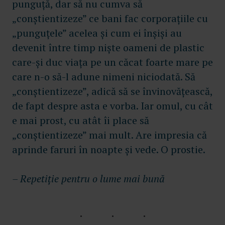
punguță, dar să nu cumva să
„conștientizeze” ce bani fac corporațiile cu
„punguțele” acelea și cum ei înșiși au
devenit între timp niște oameni de plastic
care-și duc viața pe un căcat foarte mare pe
care n-o să-l adune nimeni niciodată. Să
„conștientizeze”, adică să se învinovățească,
de fapt despre asta e vorba. Iar omul, cu cât
e mai prost, cu atât îi place să
„conștientizeze” mai mult. Are impresia că
aprinde faruri în noapte și vede. O prostie.
– Repetiție pentru o lume mai bună