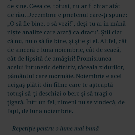
de sine. Ceea ce, totuși, nu ar fi chiar atât
de rău. Decembrie e prietenul care‑ți spune:
„O să fie bine, o să vezi!“, deși tu ai în mână
niște analize care arată ca dracu’. Știi clar
că nu, nu o să fie bine, și știe și el. Altfel, cât
de sinceră e luna noiembrie, cât de seacă,
cât de lipsită de amăgiri! Promisiunea
acelui întuneric definitiv, răceala zidurilor,
pământul care mormăie. Noiembrie e acel
ucigaș plătit din filme care te așteaptă
totuși să-ți deschizi o bere și să tragi o
țigară. Într‑un fel, nimeni nu se vindecă, de
fapt, de luna noiembrie.
– Repetiție pentru o lume mai bună