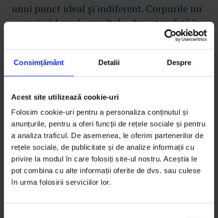
unui punct ideal și indiferent. Corpurile nu
se mai văd unele pe altele, deși stau față în
față, iar irișii s‑au uscat. Îl atingi pe celălalt
și ce dacă‑l atingi? El însuși, de dincolo, nu
Consimțământ
Detalii
Despre
poate să ajungă la propria piele, la propriul
corp în care tu bați cu degetele ca într‑un
zid: lumea devine un parc în care oameni
Acest site utilizează cookie-uri
orbi plimbă câini orbi. Ceață neagră între
Folosim cookie-uri pentru a personaliza conținutul și
corpuri și atât. Poate niște amintiri
anunțurile, pentru a oferi funcții de rețele sociale și pentru
plantate ici-colo, ca niște copaci, de
a analiza traficul. De asemenea, le oferim partenerilor de
rețele sociale, de publicitate și de analize informații cu
primăria absurdului. Nu le vezi, doar le
privire la modul în care folosiți site-ul nostru. Aceștia le
auzi, cum ai auzi un televizor pornit într‑un
pot combina cu alte informații oferite de dvs. sau culese
apartament vecin. De fapt, în timp, te
în urma folosirii serviciilor lor.
convingi că nu auzi nimic, că totul a fost de
fapt un zgomot de fond. Și într‑un anumit
S