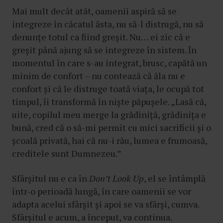
Mai mult decât atât, oamenii aspiră să se
integreze în căcatul ăsta, nu să-l distrugă, nu să
denunțe totul ca fiind greșit. Nu… ei zic că e
greșit până ajung să se integreze în sistem. În
momentul în care s-au integrat, brusc, capătă un
minim de confort – nu contează că ăla nu e
confort și că le distruge toată viața, le ocupă tot
timpul, îi transformă în niște păpușele. „Lasă că,
uite, copilul meu merge la grădiniță, grădinița e
bună, cred că o să-mi permit cu mici sacrificii și o
școală privată, hai că nu-i rău, lumea e frumoasă,
creditele sunt Dumnezeu.”
Sfârșitul nu e ca în
Don’t Look Up
, el se întâmplă
într-o perioadă lungă, în care oamenii se vor
adapta acelui sfârșit și apoi se va sfârși, cumva.
Sfârșitul e acum, a început, va continua.