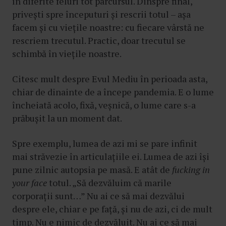
în diferite feluri tot parcursul. Dinspre final,
privești spre începuturi și rescrii totul – așa
facem și cu viețile noastre: cu fiecare vârstă ne
rescriem trecutul. Practic, doar trecutul se
schimbă în viețile noastre.
Citesc mult despre Evul Mediu în perioada asta,
chiar de dinainte de a începe pandemia. E o lume
încheiată acolo, fixă, veșnică, o lume care s-a
prăbușit la un moment dat.
Spre exemplu, lumea de azi mi se pare infinit
mai străvezie în articulațiile ei. Lumea de azi își
pune zilnic autopsia pe masă. E atât de
fucking in
your face
totul. „Să dezvăluim că marile
corporații sunt…” Nu ai ce să mai dezvălui
despre ele, chiar e pe față, și nu de azi, ci de mult
timp. Nu e nimic de dezvăluit. Nu ai ce să mai