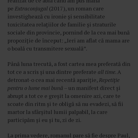
realizat de ce abia când am pus mâna
pe
Extraconjugal
(2017), un roman care
investighează cu ironie și sensibilitate
toxicitatea relațiilor de familie și straturile
sociale din provincie, pornind de la cea mai bună
propoziție de început: „Ieri am aflat că mama are
o boală cu transmitere sexuală”.
Până luna trecută, a fost cartea mea preferată din
tot ce a scris și una dintre preferate
all time
. A
detronat-o cea mai recentă apariție,
Repetiție
pentru o lume mai bună
– un manifest direct și
abrupt a tot ce e greșit la omenire azi, care te
scoate din ritm și te obligă să nu evadezi, să fii
martor la sfârșitul lumii palpabil, la care
participăm și eu și tu, zi de zi.
La prima vedere, romanul pare să fie despre Paul,