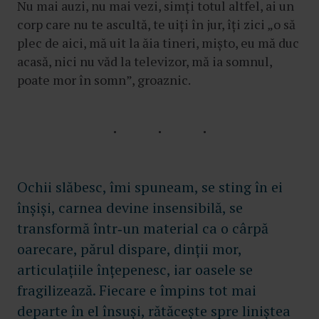
Nu mai auzi, nu mai vezi, simți totul altfel, ai un
corp care nu te ascultă, te uiți în jur, îți zici „o să
plec de aici, mă uit la ăia tineri, mișto, eu mă duc
acasă, nici nu văd la televizor, mă ia somnul,
poate mor în somn”, groaznic.
Ochii slăbesc, îmi spuneam, se sting în ei
înșiși, carnea devine insensibilă, se
transformă într‑un material ca o cârpă
oarecare, părul dispare, dinții mor,
articulațiile înțepenesc, iar oasele se
fragilizează. Fiecare e împins tot mai
departe în el însuși, rătăcește spre liniștea