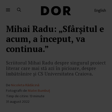
Sari
Sari
la
la
English
meniu
conținut
Mihai Radu: „Sfârșitul e
acum, a început, va
continua.”
Scriitorul Mihai Radu despre singurul proiect
literar care mai stă azi în picioare, despre
îmbătrânire și CS Universitatea Craiova.
De
Nicoleta Rădăcină
Fotografii de
Matei Bumbuț
Timp de citire: 13 minute
31 august 2022