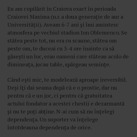
Eu am copilărit în Craiova exact în perioada
Craiovei Maxima (n.r. a doua generație de aur a
Universității). Aveam 6-7 ani și îmi amintesc
atmosfera pe vechiul stadion Ion Oblemenco. Se
stătea peste tot, nu era cu scaune, stătea om
peste om, te duceai cu 3-4 ore înainte ca să
găsești un loc, erau oameni care stăteau acolo de
dimineața, jucau table, spărgeau semințe.
Când ești mic, te modelează aproape ireversibil.
Deși îți dai seama după că e o prostie, dar nu
pentru că e un joc, ci pentru că gratuitatea
actului fondator a acestei chestii e dezarmantă
și nu te poți abține. N-ai cum să nu înțelegi
dependența. Un suporter va înțelege
întotdeauna dependența de orice.