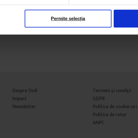
Permite selecția
Despre DoR
Termeni şi condiţii
Impact
GDPR
Newsletter
Politica de cookie-uri
Politica de retur
ANPC