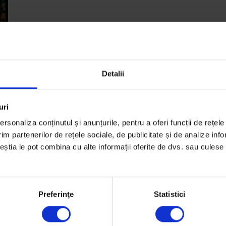
Detalii
ai
uri
rsonaliza conținutul și anunțurile, pentru a oferi funcții de rețele
im partenerilor de rețele sociale, de publicitate și de analize info
ceștia le pot combina cu alte informații oferite de dvs. sau culese î
Preferinţe
Statistici