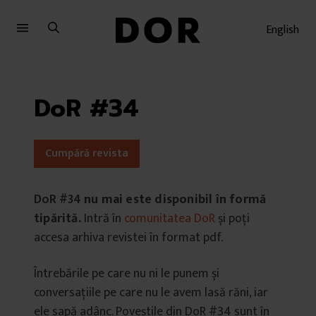
Sari
Sari
la
la
English
meniu
conținut
DoR #34
Cumpără revista
DoR #34
nu mai este disponibil în formă
tipărită.
Intră în
comunitatea DoR
și poți
accesa arhiva revistei în format pdf.
Întrebările pe care nu ni le punem și
conversațiile pe care nu le avem lasă răni, iar
ele sapă adânc. Poveștile din DoR #34 sunt în