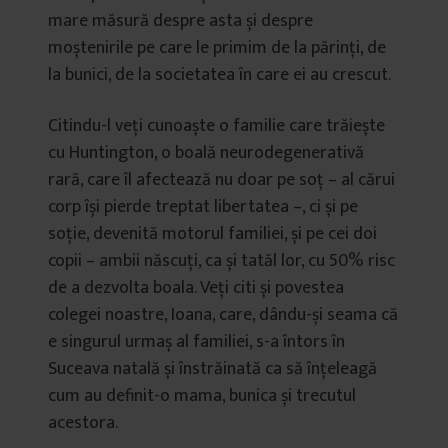
mare măsură despre asta și despre
moștenirile pe care le primim de la părinți, de
la bunici, de la societatea în care ei au crescut.
Citindu-l veți cunoaște o familie care trăiește
cu Huntington, o boală neurodegenerativă
rară, care îl afectează nu doar pe soț – al cărui
corp își pierde treptat libertatea –, ci și pe
soție, devenită motorul familiei, și pe cei doi
copii – ambii născuți, ca și tatăl lor, cu 50% risc
de a dezvolta boala. Veți citi și povestea
colegei noastre, Ioana, care, dându-și seama că
e singurul urmaș al familiei, s-a întors în
Suceava natală și înstrăinată ca să înțeleagă
cum au definit-o mama, bunica și trecutul
acestora.