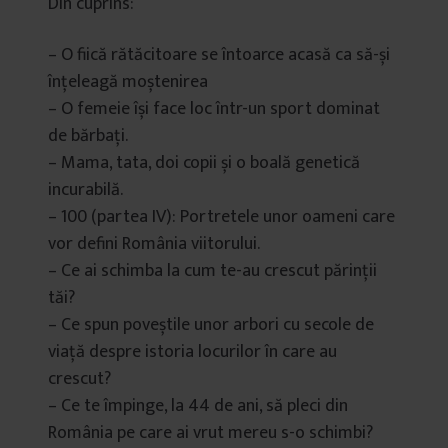
Din cuprins:
– O fiică rătăcitoare se întoarce acasă ca să-și
înțeleagă moștenirea
– O femeie își face loc într-un sport dominat
de bărbați.
– Mama, tata, doi copii și o boală genetică
incurabilă.
– 100 (partea IV): Portretele unor oameni care
vor defini România viitorului.
– Ce ai schimba la cum te-au crescut părinții
tăi?
– Ce spun poveștile unor arbori cu secole de
viață despre istoria locurilor în care au
crescut?
– Ce te împinge, la 44 de ani, să pleci din
România pe care ai vrut mereu s-o schimbi?