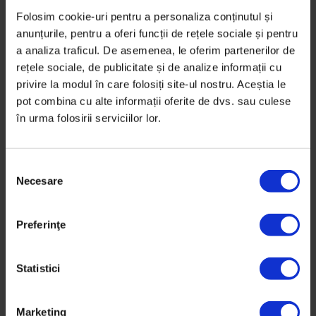
Folosim cookie-uri pentru a personaliza conținutul și
De
Andreea Giuclea
anunțurile, pentru a oferi funcții de rețele sociale și pentru
Fotografie de
Andreea Retinschi
a analiza traficul. De asemenea, le oferim partenerilor de
Timp de citire: 20 de minute
rețele sociale, de publicitate și de analize informații cu
17 ianuarie 2019
privire la modul în care folosiți site-ul nostru. Aceștia le
pot combina cu alte informații oferite de dvs. sau culese
în urma folosirii serviciilor lor.
S
Necesare
e
l
e
Preferinţe
c
ț
i
Statistici
a
c
Marketing