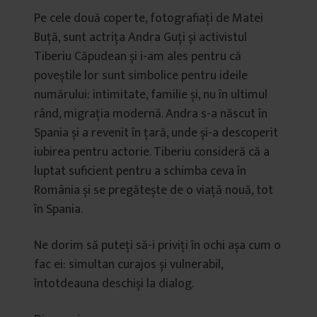
Pe cele două coperte, fotografiați de Matei
Buță, sunt actrița Andra Guți și activistul
Tiberiu Căpudean și i-am ales pentru că
poveștile lor sunt simbolice pentru ideile
numărului: intimitate, familie și, nu în ultimul
rând, migrația modernă. Andra s-a născut în
Spania și a revenit în țară, unde și-a descoperit
iubirea pentru actorie. Tiberiu consideră că a
luptat suficient pentru a schimba ceva în
România și se pregătește de o viață nouă, tot
în Spania.
Ne dorim să puteți să-i priviți în ochi așa cum o
fac ei: simultan curajos și vulnerabil,
întotdeauna deschiși la dialog.