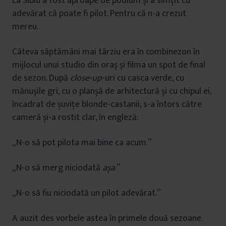
La Sibiu a fost aproape de podium și a simțit cu
adevărat că poate fi pilot. Pentru că n-a crezut
mereu.
Câteva săptămâni mai târziu era în combinezon în
mijlocul unui studio din oraș și filma un spot de final
de sezon. După
close-up
-uri cu casca verde, cu
mănușile gri, cu o planșă de arhitectură și cu chipul ei,
încadrat de șuvițe blonde-castanii, s-a întors către
cameră și-a rostit clar, în engleză:
„N-o să pot pilota mai bine ca acum.”
„N-o să merg niciodată
așa
.”
„N-o să fiu niciodată un pilot adevărat.”
A auzit des vorbele astea în primele două sezoane.