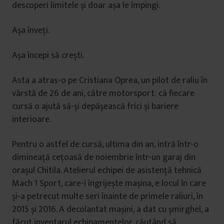
descoperi limitele și doar așa le împingi.
Așa înveți.
Așa începi să crești.
Asta a atras-o pe Cristiana Oprea, un pilot de raliu în
vârstă de 26 de ani, către motorsport: că fiecare
cursă o ajută să-și depășească frici și bariere
interioare.
Pentru o astfel de cursă, ultima din an, intră într-o
dimineață cețoasă de noiembrie într-un garaj din
orașul Chitila. Atelierul echipei de asistență tehnică
Mach 1 Sport, care-i îngrijește mașina, e locul în care
și-a petrecut multe seri înainte de primele raliuri, în
2015 și 2016. A decolantat mașini, a dat cu șmirghel, a
făcut inventarul echipamentelor, căutând să