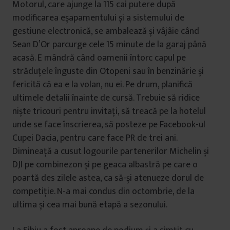
Motorul, care ajunge la 115 cai putere după
modificarea eșapamentului și a sistemului de
gestiune electronică, se ambalează și vâjâie când
Sean D’Or parcurge cele 15 minute de la garaj până
acasă. E mândră când oamenii întorc capul pe
străduțele înguste din Otopeni sau în benzinărie și
fericită că ea e la volan, nu ei. Pe drum, planifică
ultimele detalii înainte de cursă. Trebuie să ridice
niște tricouri pentru invitați, să treacă pe la hotelul
unde se face înscrierea, să posteze pe Facebook-ul
Cupei Dacia, pentru care face PR de trei ani.
Dimineață a cusut logourile partenerilor Michelin și
DJI pe combinezon și pe geaca albastră pe care o
poartă des zilele astea, ca să-și atenueze dorul de
competiție. N-a mai condus din octombrie, de la
ultima și cea mai bună etapă a sezonului.