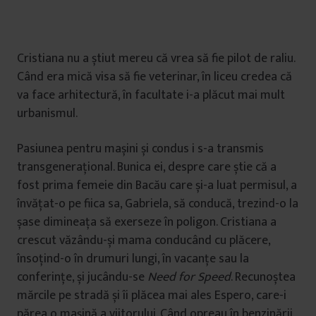
Cristiana nu a știut mereu că vrea să fie pilot de raliu.
Când era mică visa să fie veterinar, în liceu credea că
va face arhitectură, în facultate i-a plăcut mai mult
urbanismul.
Pasiunea pentru mașini și condus i s-a transmis
transgenerațional. Bunica ei, despre care știe că a
fost prima femeie din Bacău care și-a luat permisul, a
învățat-o pe fiica sa, Gabriela, să conducă, trezind-o la
șase dimineața să exerseze în poligon. Cristiana a
crescut văzându-și mama conducând cu plăcere,
însoțind-o în drumuri lungi, în vacanțe sau la
conferințe, și jucându-se
Need for Speed
. Recunoștea
mărcile pe stradă și îi plăcea mai ales Espero, care-i
părea o mașină a viitorului. Când opreau în benzinării