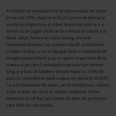
A hotărât să investească în propria mașină de curse
în vara lui 2016, după ce-a făcut cursuri de pilotaj la
școala lui Grigorescu, și-a luat licența de pilot și s-a
testat cu un Logan închiriat la o viteză în coastă și la
două raliuri. Pentru un sezon întreg, era mai
convenabil financiar să cumpere decât să închirieze.
Cu bani strânși, cu ce-a câștigat dintr-o campanie de
imagine pentru Dove și cu un ajutor important de la
mama ei, pe care-l consideră împrumut pe termen
lung, și-a luat un Sandero second-hand cu 3.500 de
euro și l-a modificat până a ajuns să valoreze 20.000:
i-a scos bancheta din spate, aerul condiționat, radioul,
a pus scaune de curse și centuri, suspensii, frâne,
extinctor și roll-bar (un sistem de bare de protecție
care întăresc caroseria).