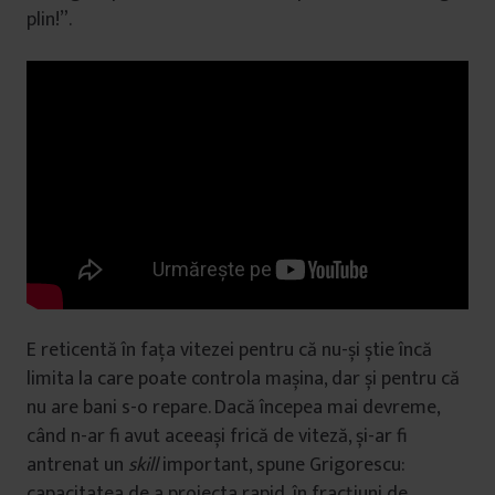
plin!”.
E reticentă în fața vitezei pentru că nu-și știe încă
limita la care poate controla mașina, dar și pentru că
nu are bani s-o repare. Dacă începea mai devreme,
când n-ar fi avut aceeași frică de viteză, și-ar fi
antrenat un
skill
important, spune Grigorescu:
capacitatea de a proiecta rapid, în fracțiuni de