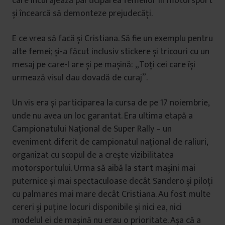
care încurajează participarea femeilor în motorsport
și încearcă să demonteze prejudecăți.
E ce vrea să facă și Cristiana. Să fie un exemplu pentru
alte femei; și-a făcut inclusiv stickere și tricouri cu un
mesaj pe care-l are și pe mașină: „Toți cei care își
urmează visul dau dovadă de curaj”.
Un vis era și participarea la cursa de pe 17 noiembrie,
unde nu avea un loc garantat. Era ultima etapă a
Campionatului Național de Super Rally – un
eveniment diferit de campionatul național de raliuri,
organizat cu scopul de a crește vizibilitatea
motorsportului. Urma să aibă la start mașini mai
puternice și mai spectaculoase decât Sandero și piloți
cu palmares mai mare decât Cristiana. Au fost multe
cereri și puține locuri disponibile și nici ea, nici
modelul ei de mașină nu erau o prioritate. Așa că a