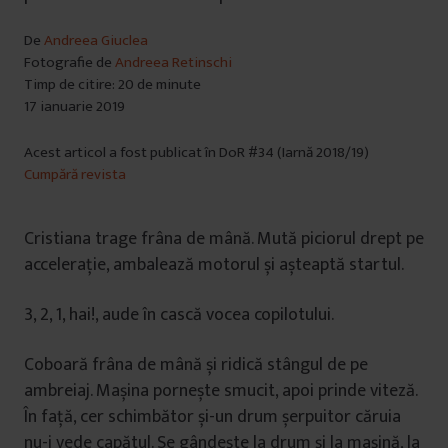
De
Andreea Giuclea
Fotografie de
Andreea Retinschi
Timp de citire: 20 de minute
17 ianuarie 2019
Acest articol a fost publicat în DoR #34 (Iarnă 2018/19)
Cumpără revista
Cristiana trage frâna de mână. Mută piciorul drept pe
accelerație, ambalează motorul și așteaptă startul.
3, 2, 1, hai!, aude în cască vocea copilotului.
Coboară frâna de mână și ridică stângul de pe
ambreiaj. Mașina pornește smucit, apoi prinde viteză.
În față, cer schimbător și-un drum șerpuitor căruia
nu-i vede capătul. Se gândește la drum și la mașină, la