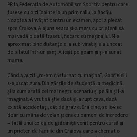
PR la Federația de Automobilism Sportiv, pentru care
fusese cu o zi înainte la un prim raliu, la Bacău.
Noaptea a învățat pentru un examen, apoi a plecat
spre Craiova. A ajuns seara și-a mers cu prietenii să
mai vadă o dată traseul, fiecare cu mașina lui. N-a
aproximat bine distanțele, a sub-virat și a alunecat
de-a latul într-un șanț. A ieșit pe geam și și-a sunat
mama.
Când a auzit „m-am răsturnat cu mașina”, Gabrielei i
s-a uscat gura. Din gărzile de studentă la medicină,
știa cum arată cel mai negru scenariu și pe ăla și l-a
imaginat. A vrut să știe dacă și-a rupt ceva, dacă
există accidentați, cât de grav e. Era bine, se lovise
doar cu mâna de volan și era cu oameni de încredere
– tatăl unui coleg de grădiniță venit pentru cursă și
un prieten de familie din Craiova care a chemat o