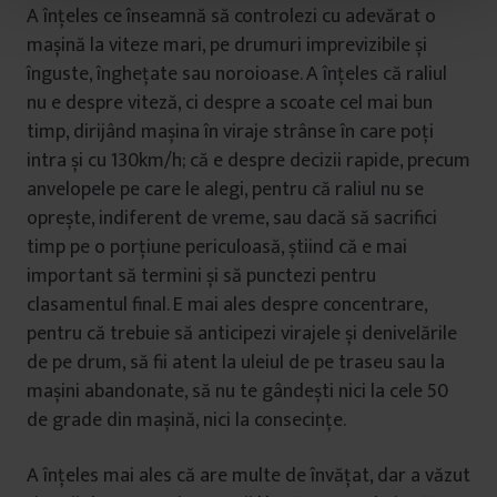
t
A înțeles ce înseamnă să controlezi cu adevărat o
u
mașină la viteze mari, pe drumuri imprevizibile și
l
înguste, înghețate sau noroioase. A înțeles că raliul
u
nu e despre viteză, ci despre a scoate cel mai bun
i
timp, dirijând mașina în viraje strânse în care poți
intra și cu 130km/h; că e despre decizii rapide, precum
anvelopele pe care le alegi, pentru că raliul nu se
oprește, indiferent de vreme, sau dacă să sacrifici
timp pe o porțiune periculoasă, știind că e mai
important să termini și să punctezi pentru
clasamentul final. E mai ales despre concentrare,
pentru că trebuie să anticipezi virajele și denivelările
de pe drum, să fii atent la uleiul de pe traseu sau la
mașini abandonate, să nu te gândești nici la cele 50
de grade din mașină, nici la consecințe.
A înțeles mai ales că are multe de învățat, dar a văzut