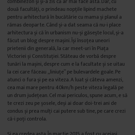
combinezon și și-a zis că ar mai face asta. Dar, cu
două facultăți, o prindeau nopțile lipind machete
pentru arhitectură în bucătărie cu mama și planul a
rămas deoparte. Când și-a dat seama că nu-i place
arhitectura și că în urbanism nu-și găsește locul, și-a
făcut un blog despre mașini. Își însoțea uneori
prietenii din generală, la car meet-uri în Piața
Victoriei și Constituției. Stăteau de vorbă despre
tunări la mașini, despre cum e la facultate și se uitau
la cei care făceau „liniuțe” pe bulevardele goale. Pe
atunci o fura și pe ea viteza. A luat și câteva amenzi,
cea mai mare pentru 40km/h peste viteza legală pe
un drum județean. Cel mai periculos, spune acum, e să
te crezi zeu pe șosele, deși ai doar doi-trei ani de
condus și prea mulți cai putere sub tine, pe care crezi
că-i poți controla.
Și ea credea asta. În martie 2015 a fost cu aceiași