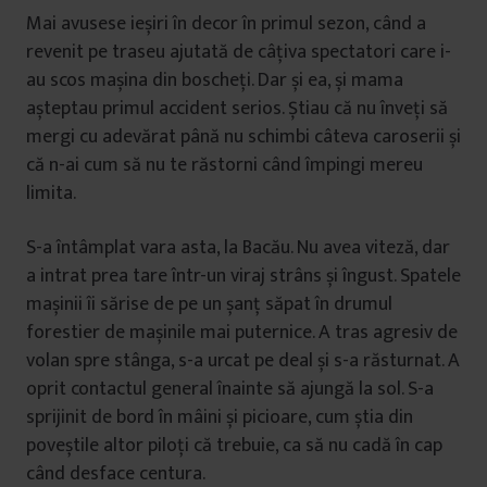
Mai avusese ieșiri în decor în primul sezon, când a
revenit pe traseu ajutată de câțiva spectatori care i-
au scos mașina din boscheți. Dar și ea, și mama
așteptau primul accident serios. Știau că nu înveți să
mergi cu adevărat până nu schimbi câteva caroserii și
că n-ai cum să nu te răstorni când împingi mereu
limita.
S-a întâmplat vara asta, la Bacău. Nu avea viteză, dar
a intrat prea tare într-un viraj strâns și îngust. Spatele
mașinii îi sărise de pe un șanț săpat în drumul
forestier de mașinile mai puternice. A tras agresiv de
volan spre stânga, s-a urcat pe deal și s-a răsturnat. A
oprit contactul general înainte să ajungă la sol. S-a
sprijinit de bord în mâini și picioare, cum știa din
poveștile altor piloți că trebuie, ca să nu cadă în cap
când desface centura.