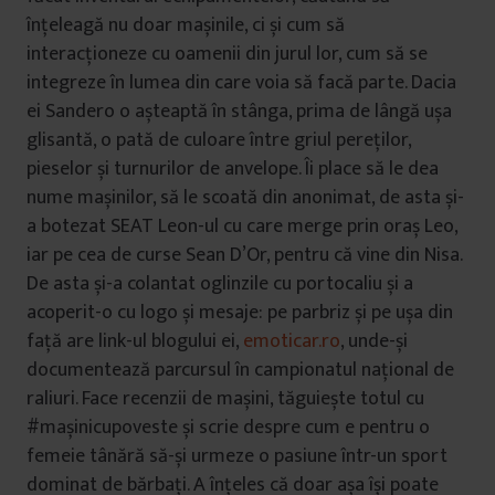
înțeleagă nu doar mașinile, ci și cum să
interacționeze cu oamenii din jurul lor, cum să se
integreze în lumea din care voia să facă parte. Dacia
ei Sandero o așteaptă în stânga, prima de lângă ușa
glisantă, o pată de culoare între griul pereților,
pieselor și turnurilor de anvelope. Îi place să le dea
nume mașinilor, să le scoată din anonimat, de asta și-
a botezat SEAT Leon-ul cu care merge prin oraș Leo,
iar pe cea de curse Sean D’Or, pentru că vine din Nisa.
De asta și-a colantat oglinzile cu portocaliu și a
acoperit-o cu logo și mesaje: pe parbriz și pe ușa din
față are link-ul blogului ei,
emoticar.ro
, unde-și
documentează parcursul în campionatul național de
raliuri. Face recenzii de mașini, tăguiește totul cu
#mașinicupoveste și scrie despre cum e pentru o
femeie tânără să-și urmeze o pasiune într-un sport
dominat de bărbați. A înțeles că doar așa își poate