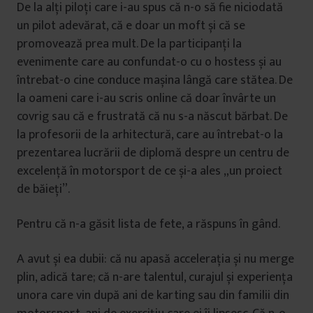
De la alți piloți care i-au spus că n-o să fie niciodată
un pilot adevărat, că e doar un moft și că se
promovează prea mult. De la participanți la
evenimente care au confundat-o cu o hostess și au
întrebat-o cine conduce mașina lângă care stătea. De
la oameni care i-au scris online că doar învârte un
covrig sau că e frustrată că nu s-a născut bărbat. De
la profesorii de la arhitectură, care au întrebat-o la
prezentarea lucrării de diplomă despre un centru de
excelență în motorsport de ce și-a ales „un proiect
de băieți”.
Pentru că n-a găsit lista de fete, a răspuns în gând.
A avut și ea dubii: că nu apasă accelerația și nu merge
plin, adică tare; că n-are talentul, curajul și experiența
unora care vin după ani de karting sau din familii din