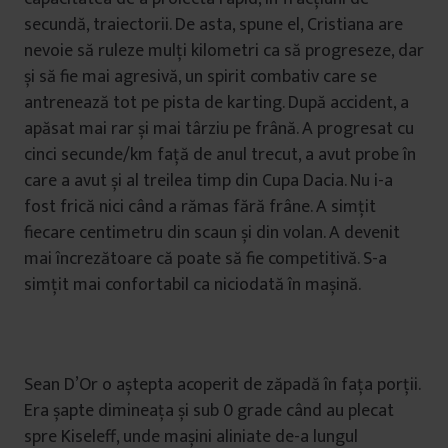
secundă, traiectorii. De asta, spune el, Cristiana are
nevoie să ruleze mulți kilometri ca să progreseze, dar
și să fie mai agresivă, un spirit combativ care se
antrenează tot pe pista de karting. După accident, a
apăsat mai rar și mai târziu pe frână. A progresat cu
cinci secunde/km față de anul trecut, a avut probe în
care a avut și al treilea timp din Cupa Dacia. Nu i-a
fost frică nici când a rămas fără frâne. A simțit
fiecare centimetru din scaun și din volan. A devenit
mai încrezătoare că poate să fie competitivă. S-a
simțit mai confortabil ca niciodată în mașină.
Sean D’Or o aștepta acoperit de zăpadă în fața porții.
Era șapte dimineața și sub 0 grade când au plecat
spre Kiseleff, unde mașini aliniate de-a lungul