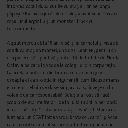
întorcea capul după cutiile cu mașini, iar pe lângă
păpușile Barbie și jucăriile de pluș a avut și un Ferrari
roșu, unul argintiu și un monster truck cu
telecomandă.
A știut mereu că la 18 ani o să-și ia carnetul și visa să
conducă mașina mamei, un SEAT Leon FR, pentru că
era puternică, sportivă și diferită de flotele de Škoda
Octavia pe care le vedea la colegii ei din corporație.
Gabriela a hotărât din timp că nu va merge în
dreapta ei ca s-o știe în siguranță, cum făcuse mama
ei cu ea. Trebuia s-o lase singură ca să învețe că la
volan e unica responsabilă. Soluția a fost să facă
școala de mai multe ori, de la 16 la 18 ani, o perioadă
în care părinții Cristianei s-au și despărțit. Mama i-a
luat apoi un SEAT Ibiza verde-brotăcel, care îi plăcea
că era cool și colorat și care i-a fost companion pe