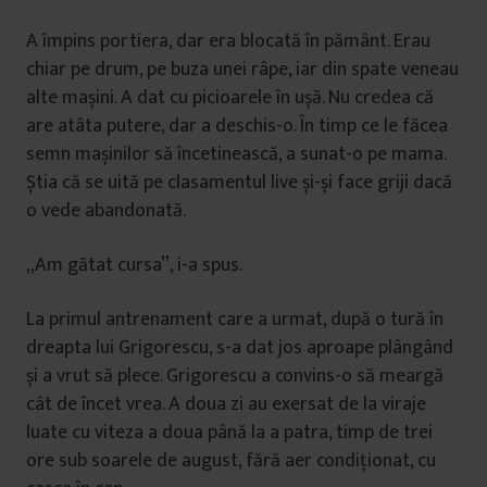
A împins portiera, dar era blocată în pământ. Erau
chiar pe drum, pe buza unei râpe, iar din spate veneau
alte mașini. A dat cu picioarele în ușă. Nu credea că
are atâta putere, dar a deschis-o. În timp ce le făcea
semn mașinilor să încetinească, a sunat-o pe mama.
Știa că se uită pe clasamentul live și-și face griji dacă
o vede abandonată.
„Am gătat cursa”, i-a spus.
La primul antrenament care a urmat, după o tură în
dreapta lui Grigorescu, s-a dat jos aproape plângând
și a vrut să plece. Grigorescu a convins-o să meargă
cât de încet vrea. A doua zi au exersat de la viraje
luate cu viteza a doua până la a patra, timp de trei
ore sub soarele de august, fără aer condiționat, cu