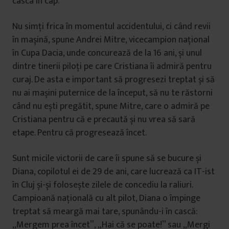
casca în cap.
Nu simți frica în momentul accidentului, ci când revii
în mașină, spune Andrei Mitre, vicecampion național
în Cupa Dacia, unde concurează de la 16 ani, și unul
dintre tinerii piloți pe care Cristiana îi admiră pentru
curaj. De asta e important să progresezi treptat și să
nu ai mașini puternice de la început, să nu te răstorni
când nu ești pregătit, spune Mitre, care o admiră pe
Cristiana pentru că e precaută și nu vrea să sară
etape. Pentru că progresează încet.
Sunt micile victorii de care îi spune să se bucure și
Diana, copilotul ei de 29 de ani, care lucrează ca IT-ist
în Cluj și-și folosește zilele de concediu la raliuri.
Campioană națională cu alt pilot, Diana o împinge
treptat să meargă mai tare, spunându-i în cască:
„Mergem prea încet”, „Hai că se poate!” sau „Mergi