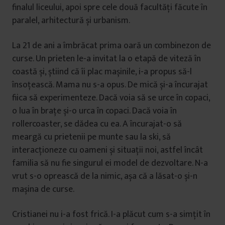
finalul liceului, apoi spre cele două facultăți făcute în
paralel, arhitectură și urbanism.
La 21 de ani a îmbrăcat prima oară un combinezon de
curse. Un prieten le-a invitat la o etapă de viteză în
coastă și, știind că îi plac mașinile, i-a propus să-l
însoțească. Mama nu s-a opus. De mică și-a încurajat
fiica să experimenteze. Dacă voia să se urce în copaci,
o lua în brațe și-o urca în copaci. Dacă voia în
rollercoaster, se dădea cu ea. A încurajat-o să
meargă cu prietenii pe munte sau la ski, să
interacționeze cu oameni și situații noi, astfel încât
familia să nu fie singurul ei model de dezvoltare. N-a
vrut s-o oprească de la nimic, așa că a lăsat-o și-n
mașina de curse.
Cristianei nu i-a fost frică. I-a plăcut cum s-a simțit în