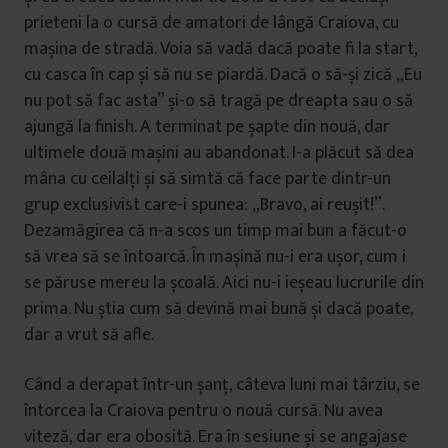
prieteni la o cursă de amatori de lângă Craiova, cu
mașina de stradă. Voia să vadă dacă poate fi la start,
cu casca în cap și să nu se piardă. Dacă o să-și zică „Eu
nu pot să fac asta” și-o să tragă pe dreapta sau o să
ajungă la finish. A terminat pe șapte din nouă, dar
ultimele două mașini au abandonat. I-a plăcut să dea
mâna cu ceilalți și să simtă că face parte dintr-un
grup exclusivist care-i spunea: „Bravo, ai reușit!”.
Dezamăgirea că n-a scos un timp mai bun a făcut-o
să vrea să se întoarcă. În mașină nu-i era ușor, cum i
se păruse mereu la școală. Aici nu-i ieșeau lucrurile din
prima. Nu știa cum să devină mai bună și dacă poate,
dar a vrut să afle.
Când a derapat într-un șanț, câteva luni mai târziu, se
întorcea la Craiova pentru o nouă cursă. Nu avea
viteză, dar era obosită. Era în sesiune și se angajase