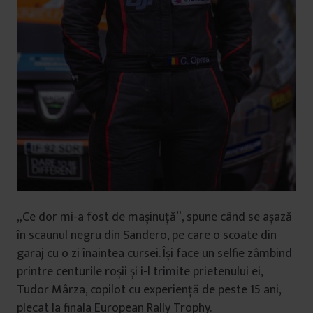
„Ce dor mi-a fost de mașinuță”, spune când se așază
în scaunul negru din Sandero, pe care o scoate din
garaj cu o zi înaintea cursei. Își face un selfie zâmbind
printre centurile roșii și i-l trimite prietenului ei,
Tudor Mârza, copilot cu experiență de peste 15 ani,
plecat la finala European Rally Trophy.