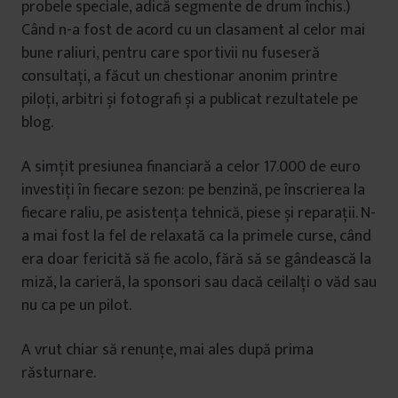
probele speciale, adică segmente de drum închis.)
Când n-a fost de acord cu un clasament al celor mai
bune raliuri, pentru care sportivii nu fuseseră
consultați, a făcut un chestionar anonim printre
piloți, arbitri și fotografi și a publicat rezultatele pe
blog.
A simțit presiunea financiară a celor 17.000 de euro
investiți în fiecare sezon: pe benzină, pe înscrierea la
fiecare raliu, pe asistența tehnică, piese și reparații. N-
a mai fost la fel de relaxată ca la primele curse, când
era doar fericită să fie acolo, fără să se gândească la
miză, la carieră, la sponsori sau dacă ceilalți o văd sau
nu ca pe un pilot.
A vrut chiar să renunțe, mai ales după prima
răsturnare.