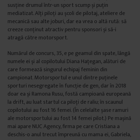
susține drumul într-un sport scump și puțin
mediatizat. Alți piloți au școli de pilotaj, ateliere de
mecanică sau alte joburi, dar ea vrea o altă rută: să
creeze conținut atractiv pentru sponsori și să-i
atragă către motorsport.
Numărul de concurs, 35, e pe geamul din spate, lângă
numele ei și al copilotului Diana Hațegan, alături de
care formează singurul echipaj feminin din
campionat. Motorsportul e unul dintre puținele
sporturi nesegregate în funcție de gen, dar în 2018
doar ea și Ramona Rusu, fostă campioană europeană
la drift, au luat startul ca piloți de raliu; în scaunul
copilotului au fost 16 femei. (În celelalte șase ramuri
ale motorsportului au fost 14 femei pilot.) Pe mașină
mai apare NUC Agency, firma pe care Cristiana a
deschis-o anul trecut împreună cu mama ei, Gabriela,