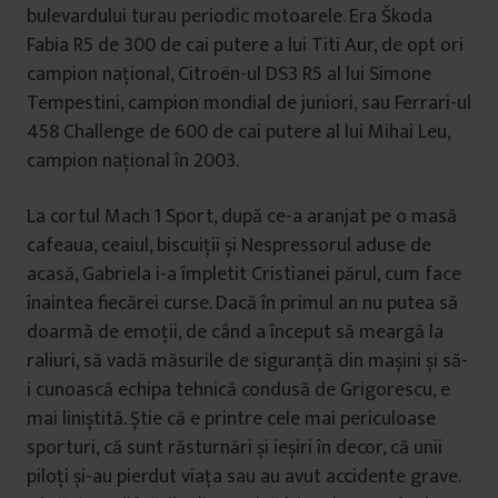
bulevardului turau periodic motoarele. Era Škoda
Fabia R5 de 300 de cai putere a lui Titi Aur, de opt ori
campion național, Citroën-ul DS3 R5 al lui Simone
Tempestini, campion mondial de juniori, sau Ferrari-ul
458 Challenge de 600 de cai putere al lui Mihai Leu,
campion național în 2003.
La cortul Mach 1 Sport, după ce-a aranjat pe o masă
cafeaua, ceaiul, biscuiții și Nespressorul aduse de
acasă, Gabriela i-a împletit Cristianei părul, cum face
înaintea fiecărei curse. Dacă în primul an nu putea să
doarmă de emoții, de când a început să meargă la
raliuri, să vadă măsurile de siguranță din mașini și să-
i cunoască echipa tehnică condusă de Grigorescu, e
mai liniștită. Știe că e printre cele mai periculoase
sporturi, că sunt răsturnări și ieșiri în decor, că unii
piloți și-au pierdut viața sau au avut accidente grave.