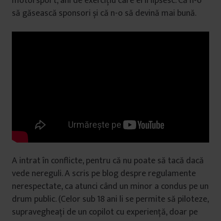
motorsport, ani de exercițiu care ei îi lipsesc. Că n-o
să găsească sponsori și că n-o să devină mai bună.
A intrat în conflicte, pentru că nu poate să tacă dacă
vede nereguli. A scris pe blog despre regulamente
nerespectate, ca atunci când un minor a condus pe un
drum public. (Celor sub 18 ani li se permite să piloteze,
supravegheați de un copilot cu experiență, doar pe