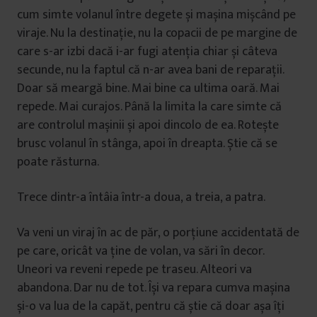
cum simte volanul între degete și mașina mișcând pe
viraje. Nu la destinație, nu la copacii de pe margine de
care s-ar izbi dacă i-ar fugi atenția chiar și câteva
secunde, nu la faptul că n-ar avea bani de reparații.
Doar să meargă bine. Mai bine ca ultima oară. Mai
repede. Mai curajos. Până la limita la care simte că
are controlul mașinii și apoi dincolo de ea. Rotește
brusc volanul în stânga, apoi în dreapta. Știe că se
poate răsturna.
Trece dintr-a întâia într-a doua, a treia, a patra.
Va veni un viraj în ac de păr, o porțiune accidentată de
pe care, oricât va ține de volan, va sări în decor.
Uneori va reveni repede pe traseu. Alteori va
abandona. Dar nu de tot. Își va repara cumva mașina
și-o va lua de la capăt, pentru că știe că doar așa îți