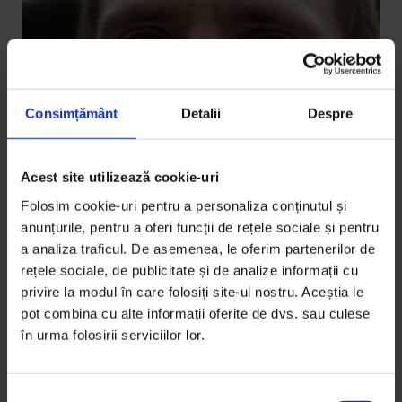
Consimțământ
Detalii
Despre
Acest site utilizează cookie-uri
Bucuresteanul
,
Portrete
Folosim cookie-uri pentru a personaliza conținutul și
Bucureșteanul: Dă cu minus des, dar
anunțurile, pentru a oferi funcții de rețele sociale și pentru
să-i fie copilului bine
a analiza traficul. De asemenea, le oferim partenerilor de
rețele sociale, de publicitate și de analize informații cu
Nicolae Vintilă nu are pace până nu știe că are ce pune
privire la modul în care folosiți site-ul nostru. Aceștia le
mâine pe masă, și poimâine și răspoimâine.
pot combina cu alte informații oferite de dvs. sau culese
în urma folosirii serviciilor lor.
De
Adi Bulboacă
Fotografii de
Liviu Florin Albei
Timp de citire: 7 minute
S