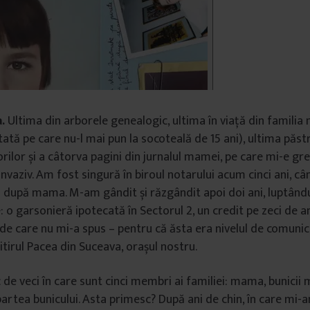
.
Ultima din arborele genealogic, ultima în viață din famili
tată pe care nu-l mai pun la socoteală de 15 ani), ultima păs
orilor și a câtorva pagini din jurnalul mamei, pe care mi-e greu
nvaziv. Am fost singură în biroul notarului acum cinci ani, câ
 după mama. M-am gândit și răzgândit apoi doi ani, luptân
: o garsonieră ipotecată în Sectorul 2, un credit pe zeci de a
t de care nu mi-a spus – pentru că ăsta era nivelul de comunica
itirul Pacea din Suceava, orașul nostru.
c de veci în care sunt cinci membri ai familiei: mama, bunicii 
 partea bunicului. Asta primesc? După ani de chin, în care m