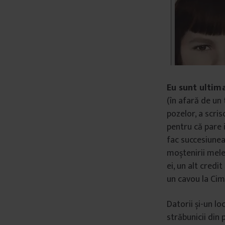
Eu sunt ultima
(în afară de un 
pozelor, a scris
pentru că pare i
fac succesiunea
moștenirii mele
ei, un alt credi
un cavou la Cim
Datorii și-un lo
străbunicii din