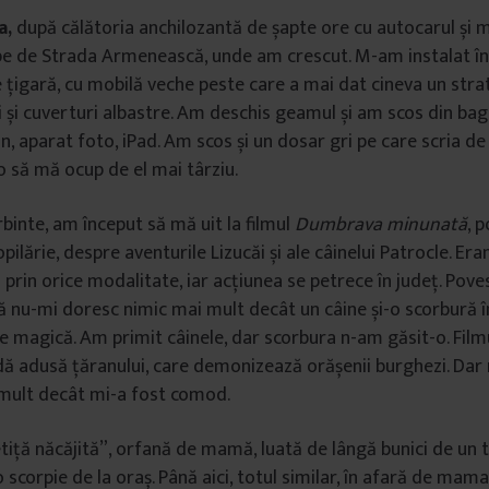
a,
după călătoria anchilozantă de șapte ore cu autocarul și 
pe de Strada Armenească, unde am crescut. M-am instalat î
 țigară, cu mobilă veche peste care a mai dat cineva un str
ii și cuverturi albastre. Am deschis geamul și am scos din bag
on, aparat foto, iPad. Am scos și un dosar gri pe care scria d
 să mă ocup de el mai târziu.
rbinte, am început să mă uit la filmul
Dumbrava minunată
, 
pilărie, despre aventurile Lizucăi și ale câinelui Patrocle. Er
 prin orice modalitate, iar acțiunea se petrece în județ. Pov
 să nu-mi doresc nimic mai mult decât un câine și-o scorbură î
 magică. Am primit câinele, dar scorbura n-am găsit-o. Filmu
dă adusă țăranului, care demonizează orășenii burghezi. Da
 mult decât mi-a fost comod.
tiță năcăjită”, orfană de mamă, luată de lângă bunici de un ta
 scorpie de la oraș. Până aici, totul similar, în afară de mama