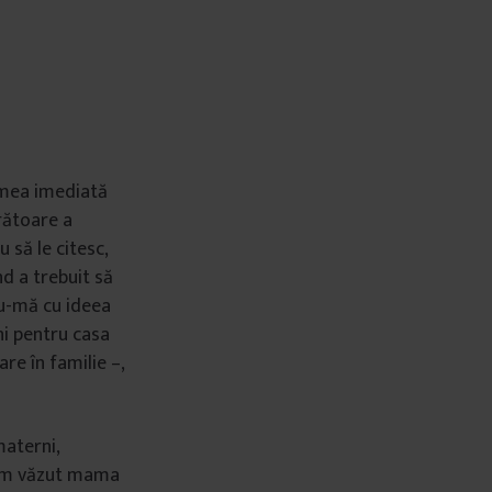
a mea imediată
trătoare a
 să le citesc,
nd a trebuit să
du-mă cu ideea
ni pentru casa
re în familie –,
materni,
i-am văzut mama