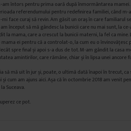
am întors pentru prima oară după înmormântarea mamei. A
perioada referendumului pentru redefinirea familiei, când m-
mi face curaj să revin. Am găsit un oraș în care familiarul s
 am început să mă gândesc la bunicii care nu mai sunt, la ce
it la mama, care a crescut la bunicii materni, la fel ca mine.
e mama ei pentru că a controlat-o, la cum eu o învinovățesc 
decât spre final și apoi s-a dus de tot. M-am gândit la casa m
eutatea amintirilor, care rămâne, chiar și în lipsa unei ancore fi
 să mă uit în jur și, poate, o ultimă dată înapoi în trecut, ca 
ni și cum am ajuns aici. Așa că în octombrie 2018 am venit pe
 la Suceava.
uperez ce pot.