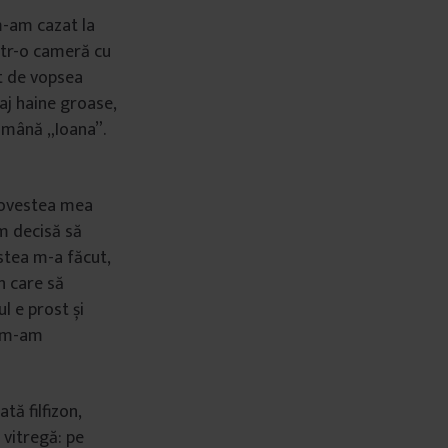
m-am cazat la
ntr-o cameră cu
at de vopsea
aj haine groase,
e mână „Ioana”.
povestea mea
am decisă să
estea m-a făcut,
n care să
l e prost și
r m-am
tă filfizon,
 vitregă: pe