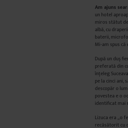
Am ajuns sear
un hotel aproa
miros stătut de
albă, cu draper
baterii, microf
Mi-am spus că o
După un duș fie
preferată din co
înțeleg Suceava
pe la cinci ani,
descopăr o lume
povestea e o o
identificat mai
Lizuca era „o fe
recăsătorit cu o