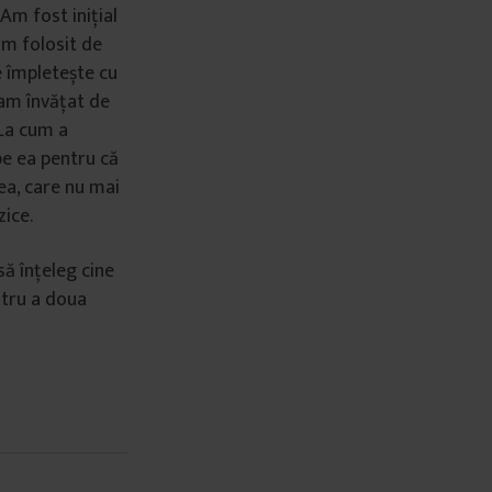
m fost inițial
am folosit de
e împletește cu
-am învățat de
 La cum a
pe ea pentru că
ea, care nu mai
zice.
să înțeleg cine
ntru a doua