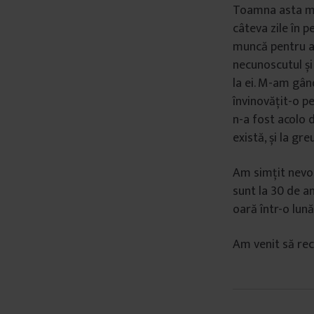
Toamna asta m-
â
câteva zile în 
n
muncă pentru a-
t
necunoscutul și
u
la ei. M-am gând
l
învinovățit-o p
u
i
n-a fost acolo 
există, și la gr
Am simțit nevoia
sunt la 30 de a
oară într-o lună
Am venit să rec