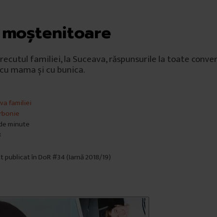
 moștenitoare
recutul familiei, la Suceava, răspunsurile la toate conver
 cu mama și cu bunica.
va familiei
rbonie
 de minute
8
st publicat în DoR #34 (Iarnă 2018/19)