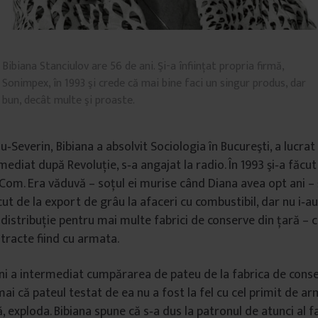
Bibiana Stanciulov are 56 de ani. Şi-a înfiinţat propria firmă,
Sonimpex, în 1993 şi crede că mai bine faci un singur produs, dar
bun, decât multe şi proaste.
u‐Severin,
Bibiana a absolvit Sociologia în Bucureşti, a lucrat
mediat după Revoluţie, s‐a angajat la radio. În 1993 şi‐a făcut
om. Era văduvă – soţul ei murise când Diana avea opt ani – ş
ut de la export de grâu la afaceri cu combustibil, dar nu i‐a
 distribuţie pentru mai multe fabrici de conserve din ţară – 
racte fiind cu armata.
i a intermediat cumpărarea de pateu de la fabrica de conse
ai că pateul testat de ea nu a fost la fel cu cel primit de ar
, exploda. Bibiana spune că s‐a dus la patronul de atunci al fab