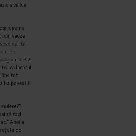
zie îi va lua
te şi legume
0, din cauza
usese oprită,
oment de
 magiun cu 3,2
ntru că lacătul
lâns tot
ă i‐a povestit
 muiere?”,
ai să faci
fac.” Apoi a
 reţeta de