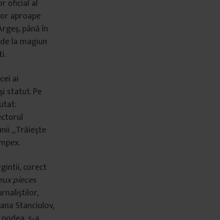
 oficial al
elor aproape
 Argeş, până în
t de la magiun
i.
cei ai
i statut. Pe
utat:
ectorul
nii „Trăieşte
impex.
gintii, corect
eux pieces
rnaliştilor,
iana Stanciulov,
e podea, s‐a