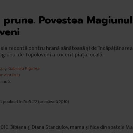
 prune. Povestea Magiunul
veni
sia recentă pentru hrană sănătoasă şi de încăpăţânarea
giunul de Topoloveni a cucerit piaţa locală.
cu
și
Gabriela Pițurlea
r Vintiloiu
 minute
st publicat în DoR #2 (primăvară 2010)
010, Bibiana şi Diana Stanciulov, mama şi fiica din spatele M