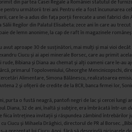
primit din partea Casei Regale a României statutul de furnizor
re pentru următorii trei ani. Pentru ele a fost încununarea c
erii, care le‐a adus din faţa porţii ferecate a unei fabrici din
Sălii Regilor din Palatul Elisabeta; zece ani în care au trecu
oaie de lemn anonime, la cap de raft în magazinele româneşt
 avut aproape 30 de susţinători, mai mulţi şi mai vioi decât 
xandru Ciucu şi ai apei minerale Borsec, care au primit acelaş
i rude, Bibiana şi Diana au chemat şi alţi oameni care le‐au aj
rcă, primarul Topoloveniului, Gheorghe Mencinicopschi, dir
 Cercetări Alimentare, Simona Bălănescu, realizatoarea emisiu
ntena 2 şi ofiţerii de credite de la BCR, banca firmei lor, Son
ni, purta o fustă neagră, pantofi negri de lac şi cercei lungi ar
ul. Diana, 32 de ani, înaltă şi subţire, era îmbrăcată într‐un
d
e fiica întreţinea invitaţii şi răspundea zâmbind întrebărilor ju
u Ciucu şi Mihaela Drăghici, directorul de PR al Borsec. „Bib
i s‐a prezentat lui Ciucu. Apoi, fără să desprindă picioarele d