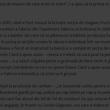
ea de muiere de care eram în stare”, i‐a spus că la prima oca
în 2001, când a fost scoasă la licitaţie secţia de magiun, fruc
rachiuri a fabricii din Topoloveni. Fabrica se închisese în 200
i şi a banilor din care să se plătească creditele; producţia f
i în şomaj şi secţiile scoase la vânzare individual. Într‐un m
Bibiana a făcut un împrumut la bancă şi a cumpărat secţia de
vechi. Când a ajuns acolo – cineva a trebuit să sară poarta pe
cuia –, s‐a văzut stăpână peste o grămadă de fiare vechi. A p
ureşti, întrebându‐se ce‐i va spune Dianei. Când a ajuns acas
o fabrică minunată şi că totul va fi grozav.
unţat la producţia de rachiuri – „ce înseamnă rachiu pentru o
Înseamnă gardă pe cap, poliţie pe cap, beţivi pe cap şi nu pute
ţi care fac alcool din fel de fel de reziduuri. Eu aşa ceva nu 
ii angajaţi, în frunte cu Cecilia Găgeanu, cea care a elaborat