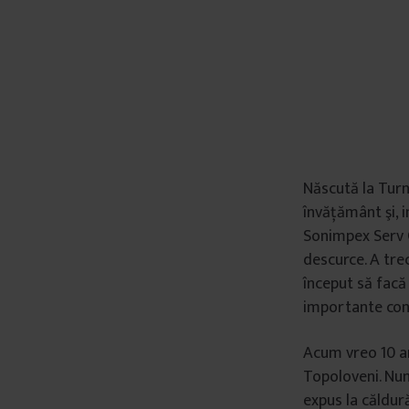
â
n
t
u
l
u
i
Născută la Turn
învăţământ şi, i
Sonimpex Serv C
descurce. A trec
început să facă
importante cont
Acum vreo 10 an
Topoloveni. Num
expus la căldură