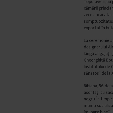
Topoloveni, au 
cămării princia
zece ani ai afac
somptuozitatea 
exportat în but
La ceremonie au
designerului Ale
lângă angajaţi ş
Gheorghiţă Boţâ
Institutului de
sănătos” de la A
Bibiana, 56 de a
asortaţi cu saco
negru. În timp c
mama socializa c
îmi pare bine”, 