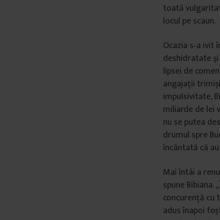
toată vulgaritat
locul pe scaun.
Ocazia s‐a ivit 
deshidratate şi 
lipsei de comenz
angajaţii trimiş
impulsivitate, 
miliarde de lei 
nu se putea des
drumul spre Buc
încântată că au 
Mai întâi a ren
spune Bibiana. „
concurenţă cu to
adus înapoi foşt