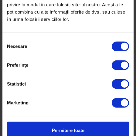
privire la modul în care folosiți site-ul nostru. Aceștia le
Actualizator
,
Parteneriate
pot combina cu alte informații oferite de dvs. sau culese
[24/7] Ce au făcut festivalurile în
în urma folosirii serviciilor lor.
pandemie?
Am discutat cu patru organizatori de festivaluri
S
despre soluțiile pe care le-au găsit anul acesta pentru
Necesare
e
a fi aproape de public și despre lecțiile învățate în
l
2020.
e
Preferinţe
c
De
DoR
ț
Fotografii din arhiva personală
i
Statistici
Timp de citire: 14 minute
a
7 decembrie 2020
c
Marketing
o
n
s
i
Permitere toate
m