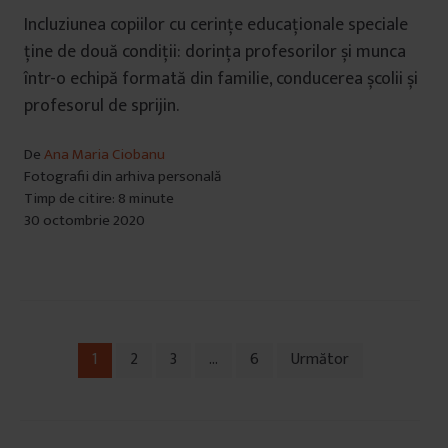
Incluziunea copiilor cu cerințe educaționale speciale
ține de două condiții: dorința profesorilor și munca
într-o echipă formată din familie, conducerea școlii și
profesorul de sprijin.
De
Ana Maria Ciobanu
Fotografii din arhiva personală
Timp de citire: 8 minute
30 octombrie 2020
1
2
3
…
6
Următor
Navigare
în
articole