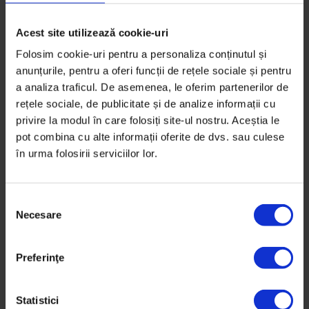
Acest site utilizează cookie-uri
Folosim cookie-uri pentru a personaliza conținutul și
anunțurile, pentru a oferi funcții de rețele sociale și pentru
a analiza traficul. De asemenea, le oferim partenerilor de
rețele sociale, de publicitate și de analize informații cu
privire la modul în care folosiți site-ul nostru. Aceștia le
pot combina cu alte informații oferite de dvs. sau culese
în urma folosirii serviciilor lor.
S
Necesare
e
l
Educație
,
Reportaje
e
Preferinţe
Un sat pentru o școală
c
ț
La o școală privată, creată de un grup de părinți din
i
Statistici