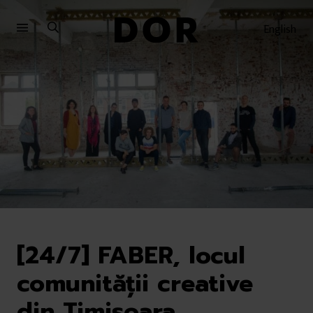
Sari
Sari
la
la
English
meniu
conținut
[24/7] FABER, locul
comunității creative
din Timișoara