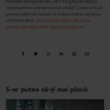
Povestea face parte din „24/7: Un ghid de viață și
u
muncă pentru antreprenorul creativ”, volumul V, un
l
proiect editorial realizat de echipa DoR la inițiativa
u
UniCredit Bank.
Dacă vrei să citești cele 20 de
i
povești din ediția 2019, îl poți cumpăra aici
.
S-ar putea să-ți mai placă: