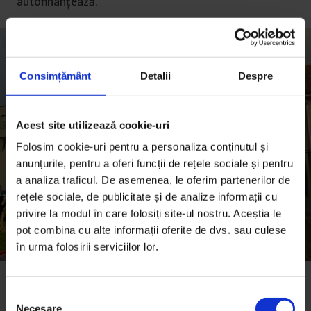
autofinanțează.”
Consimțământ
Detalii
Despre
Acest site utilizează cookie-uri
Folosim cookie-uri pentru a personaliza conținutul și
anunțurile, pentru a oferi funcții de rețele sociale și pentru
a analiza traficul. De asemenea, le oferim partenerilor de
rețele sociale, de publicitate și de analize informații cu
privire la modul în care folosiți site-ul nostru. Aceștia le
pot combina cu alte informații oferite de dvs. sau culese
în urma folosirii serviciilor lor.
FABER s-a deschis oficial după cele două luni de stare de
urgență instaurate din cauza pandemiei de COVID-19
S
Necesare