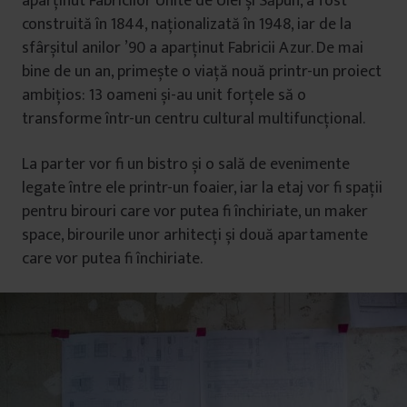
aparținut Fabricilor Unite de Ulei și Săpun, a fost
construită în 1844, naționalizată în 1948, iar de la
sfârșitul anilor ’90 a aparținut Fabricii Azur. De mai
bine de un an, primește o viață nouă printr-un proiect
ambițios: 13 oameni și-au unit forțele să o
transforme într-un centru cultural multifuncțional.
La parter vor fi un bistro și o sală de evenimente
legate între ele printr-un foaier, iar la etaj vor fi spații
pentru birouri care vor putea fi închiriate, un maker
space, birourile unor arhitecți și două apartamente
care vor putea fi închiriate.