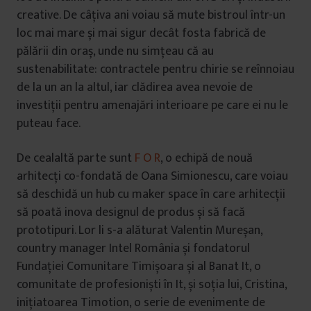
creative. De câțiva ani voiau să mute bistroul într-un
loc mai mare și mai sigur decât fosta fabrică de
pălării din oraș, unde nu simțeau că au
sustenabilitate: contractele pentru chirie se reînnoiau
de la un an la altul, iar clădirea avea nevoie de
investiții pentru amenajări interioare pe care ei nu le
puteau face.
De cealaltă parte sunt
F O R
, o echipă de nouă
arhitecți co-fondată de Oana Simionescu, care voiau
să deschidă un hub cu maker space în care arhitecții
să poată inova designul de produs și să facă
prototipuri. Lor li s-a alăturat Valentin Mureșan,
country manager Intel România și fondatorul
Fundației Comunitare Timișoara și al Banat It, o
comunitate de profesioniști în It, și soția lui, Cristina,
inițiatoarea Timotion, o serie de evenimente de