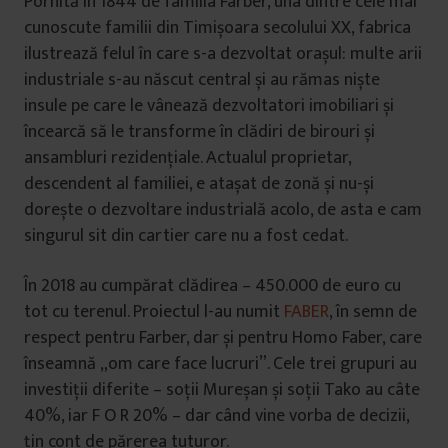
Pornită în 1844 de familia Farber, una dintre cele mai
cunoscute familii din Timișoara secolului XX, fabrica
ilustrează felul în care s-a dezvoltat orașul: multe arii
industriale s-au născut central și au rămas niște
insule pe care le vânează dezvoltatori imobiliari și
încearcă să le transforme în clădiri de birouri și
ansambluri rezidențiale. Actualul proprietar,
descendent al familiei, e atașat de zonă și nu-și
dorește o dezvoltare industrială acolo, de asta e cam
singurul sit din cartier care nu a fost cedat.
În 2018 au cumpărat clădirea – 450.000 de euro cu
tot cu terenul. Proiectul l-au numit
FABER
, în semn de
respect pentru Farber, dar și pentru Homo Faber, care
înseamnă „om care face lucruri”. Cele trei grupuri au
investiții diferite – soții Mureșan și soții Tako au câte
40%, iar F O R 20% – dar când vine vorba de decizii,
țin cont de părerea tuturor.