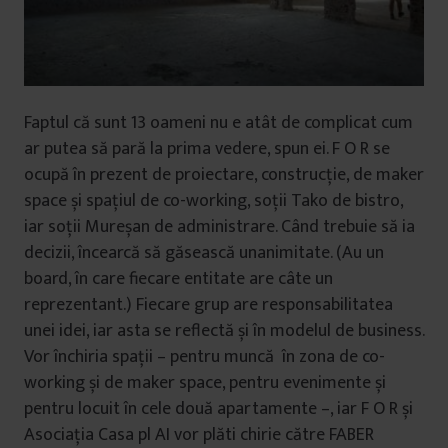
Faptul că sunt 13 oameni nu e atât de complicat cum
ar putea să pară la prima vedere, spun ei. F O R se
ocupă în prezent de proiectare, construcție, de maker
space și spațiul de co-working, soții Tako de bistro,
iar soții Mureșan de administrare. Când trebuie să ia
decizii, încearcă să găsească unanimitate. (Au un
board, în care fiecare entitate are câte un
reprezentant.) Fiecare grup are responsabilitatea
unei idei, iar asta se reflectă și în modelul de business.
Vor închiria spații – pentru muncă în zona de co-
working și de maker space, pentru evenimente și
pentru locuit în cele două apartamente –, iar F O R și
Asociația Casa pl AI vor plăti chirie către FABER