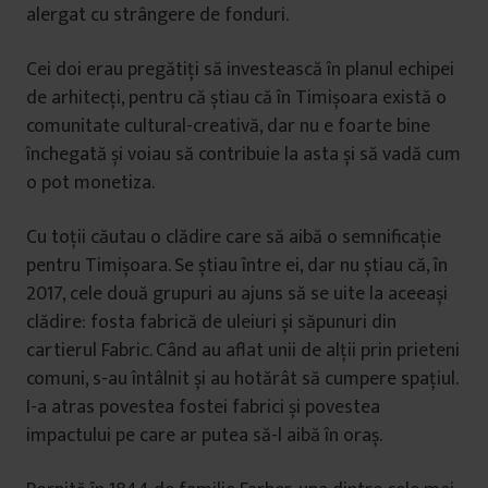
alergat cu strângere de fonduri.
Cei doi erau pregătiți să investească în planul echipei
de arhitecți, pentru că știau că în Timișoara există o
comunitate cultural-creativă, dar nu e foarte bine
închegată și voiau să contribuie la asta și să vadă cum
o pot monetiza.
Cu toții căutau o clădire care să aibă o semnificație
pentru Timișoara. Se știau între ei, dar nu știau că, în
2017, cele două grupuri au ajuns să se uite la aceeași
clădire: fosta fabrică de uleiuri și săpunuri din
cartierul Fabric. Când au aflat unii de alții prin prieteni
comuni, s-au întâlnit și au hotărât să cumpere spațiul.
I-a atras povestea fostei fabrici și povestea
impactului pe care ar putea să-l aibă în oraș.