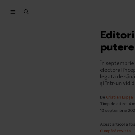
Sari
Sari
la
la
meniu
conținut
Editor
putere
În septembrie 
electoral înce
legată de sănă
și într-un vid 
De
Cristian Lupșa
Timp de citire: 4 
10 septembrie 20
Acest articol a fo
Cumpără revista