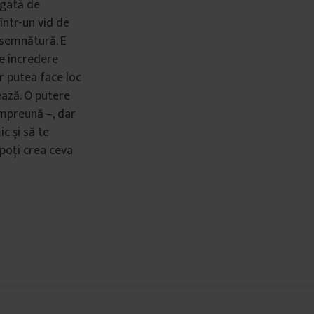
egată de
într-un vid de
 semnătură. E
de încredere
ar putea face loc
ează. O putere
împreună –, dar
c și să te
 poți crea ceva