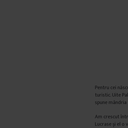
Pentru cei născ
turistic. Uite Pa
spune mândria lo
Am crescut într-
Lucrase și el o 