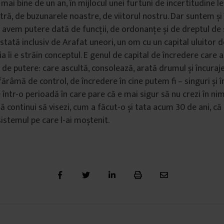
mai bine de un an, în mijlocul unei furtuni de incertitudine l
ră, de buzunarele noastre, de viitorul nostru. Dar suntem și 
ă avem putere dată de funcții, de ordonanțe și de dreptul de
tată inclusiv de Arafat uneori, un om cu un capital uluitor 
ia îi e străin conceptul. E genul de capital de încredere care 
 de putere: care ascultă, consolează, arată drumul și încuraj
fărâmă de control, de încredere în cine putem fi – singuri și 
într-o perioadă în care pare că e mai sigur să nu crezi în nimi
ă continui să visezi, cum a făcut-o și tata acum 30 de ani, că
istemul pe care l-ai moștenit.