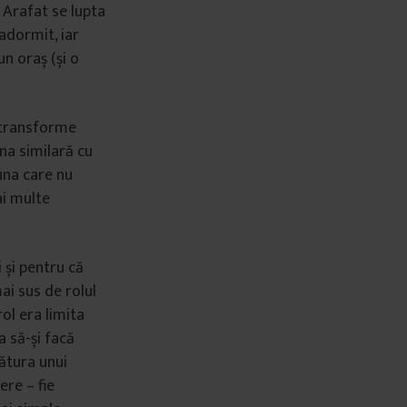
 Arafat se lupta
adormit, iar
un oraș (și o
ă transforme
na similară cu
 una care nu
ai multe
 și pentru că
ai sus de rolul
ol era limita
a să-și facă
lătura unui
ere – fie