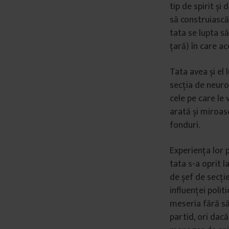
tip de spirit ș
să construiască
tata se lupta să
țară) în care ac
Tata avea și el 
secția de neuro
cele pe care le 
arată și miroas
fonduri.
Experiența lor p
tata s-a oprit 
de șef de secție
influenței polit
meseria fără să 
partid, ori dac