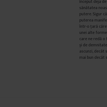
început deja de 
â
sănătatea noast
n
putere. Sigur c
t
puterea manifes
u
într-o țară căre
l
unei alte forme
u
care ne redă o 
i
și de demnitate 
ascunzi, decât s
mai bun decât s