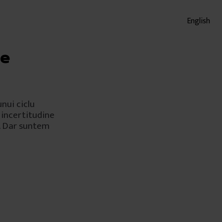
English
de
nui ciclu
e incertitudine
u. Dar suntem