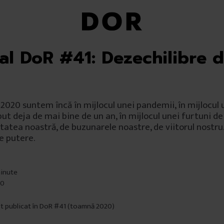
ial DoR #41: Dezechilibre 
2020 suntem încă în mijlocul unei pandemii, în mijlocul u
put deja de mai bine de un an, în mijlocul unei furtuni d
tatea noastră, de buzunarele noastre, de viitorul nostr
de putere.
minute
20
st publicat în DoR #41 (toamnă 2020)