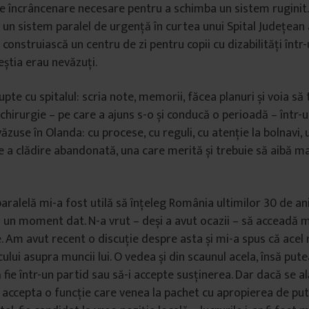
i de încrâncenare necesare pentru a schimba un sistem ruginit.
 un sistem paralel de urgență în curtea unui Spital Județean 
 construiască un centru de zi pentru copii cu dizabilități într-
eștia erau nevăzuți.
lupte cu spitalul: scria note, memorii, făcea planuri și voia s
chirurgie – pe care a ajuns s-o și conducă o perioadă – într-u
văzuse în Olanda: cu procese, cu reguli, cu atenție la bolnavi,
e a clădire abandonată, una care merită și trebuie să aibă m
aralelă mi-a fost utilă să înțeleg România ultimilor 30 de ani
la un moment dat. N-a vrut – deși a avut ocazii – să acceadă m
. Am avut recent o discuție despre asta și mi-a spus că acel r
icului asupra muncii lui. O vedea și din scaunul acela, însă pute
fie într-un partid sau să-i accepte susținerea. Dar dacă se a
ă accepta o funcție care venea la pachet cu apropierea de put