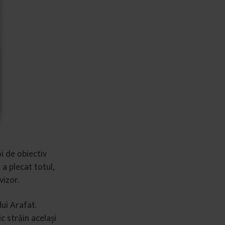
i de obiectiv
i a plecat totul,
vizor.
lui Arafat.
c străin același