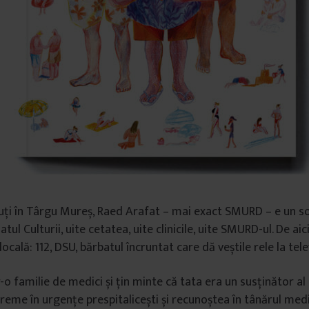
uți în Târgu Mureș, Raed Arafat – mai exact SMURD – e un so
latul Culturii, uite cetatea, uite clinicile, uite SMURD-ul. De aic
cală: 112, DSU, bărbatul încruntat care dă veștile rele la tele
o familie de medici și țin minte că tata era un susținător al 
vreme în urgențe prespitalicești și recunoștea în tânărul medi