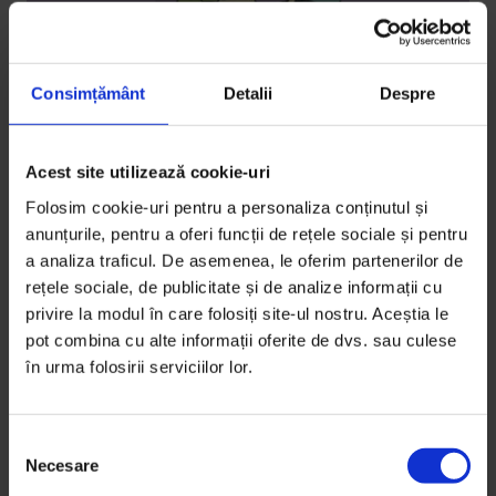
Consimțământ
Detalii
Despre
Acest site utilizează cookie-uri
Actualizator
Folosim cookie-uri pentru a personaliza conținutul și
Lolita la bar
anunțurile, pentru a oferi funcții de rețele sociale și pentru
a analiza traficul. De asemenea, le oferim partenerilor de
White Russian beau doar alcoolicii sau începătorii.
rețele sociale, de publicitate și de analize informații cu
privire la modul în care folosiți site-ul nostru. Aceștia le
De
Karin Budrugeac
pot combina cu alte informații oferite de dvs. sau culese
Ilustrație de
Carmen Gociu
în urma folosirii serviciilor lor.
Timp de citire: 3 minute
15 februarie 2010
S
Necesare
e
l