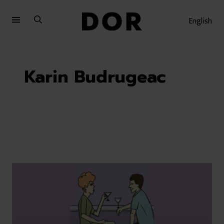
Sari
Sari
la
la
English
meniu
conținut
Karin Budrugeac