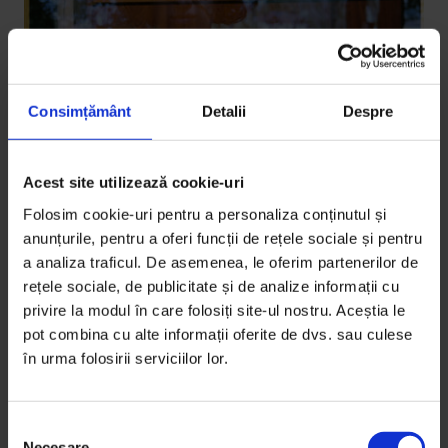
Consimțământ
Detalii
Despre
Acest site utilizează cookie-uri
Eseuri
Ce nu ascultăm din ce auzim
Folosim cookie-uri pentru a personaliza conținutul și
anunțurile, pentru a oferi funcții de rețele sociale și pentru
Filmul pe care l-am făcut împreună cu tata m-a ajutat
a analiza traficul. De asemenea, le oferim partenerilor de
să înțeleg mai multe despre noi, dar și despre
rețele sociale, de publicitate și de analize informații cu
schizofrenie.
privire la modul în care folosiți site-ul nostru. Aceștia le
pot combina cu alte informații oferite de dvs. sau culese
De
Andra Tarara
în urma folosirii serviciilor lor.
Fotografii din arhiva personală
Timp de citire: 39 de minute
19 februarie 2021
S
Necesare