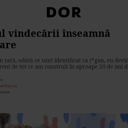
 vindecării înseamnă
are
în țară, odată ce sunt identificat ca ț*gan, eu de
rent de tot ce am construit în aproape 20 de ani d
he
el Barica
minute