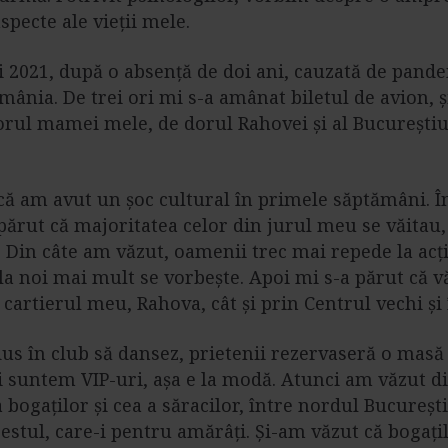
specte ale vieții mele.
i 2021, după o absență de doi ani, cauzată de pand
mânia. De trei ori mi s-a amânat biletul de avion, 
rul mamei mele, de dorul Rahovei și al București
că am avut un șoc cultural în primele săptămâni. Î
părut că majoritatea celor din jurul meu se văitau
 Din câte am văzut, oamenii trec mai repede la acți
 la noi mai mult se vorbește. Apoi mi s-a părut că v
în cartierul meu, Rahova, cât și prin Centrul vechi și
s în club să dansez, prietenii rezervaseră o masă l
oi suntem VIP-uri, așa e la modă. Atunci am văzut di
 bogaților și cea a săracilor, între nordul București
 restul, care-i pentru amărâți. Și-am văzut că bogați