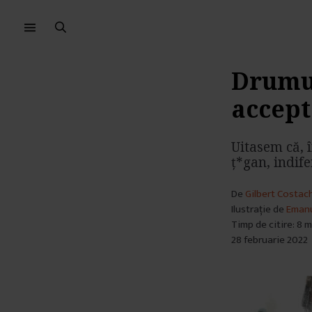
Sari
Sari
la
la
meniu
conținut
Drumul
accept
Uitasem că, 
ț*gan, indife
De
Gilbert Costac
Ilustrație de
Emanu
Timp de citire: 8 
28 februarie 2022