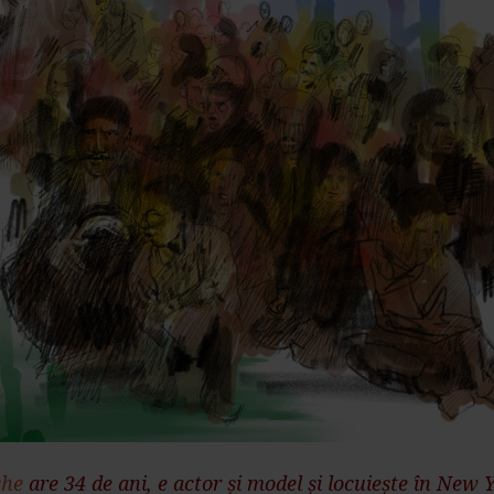
che
are 34 de ani, e actor și model și locuiește în New 