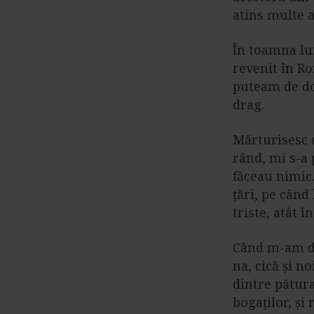
atins multe a
â
n
t
În toamna lu
u
revenit în Ro
l
puteam de do
u
drag.
i
Mărturisesc 
rând, mi s-a 
făceau nimic.
țări, pe când
triste, atât 
Când m-am du
na, cică și n
dintre pătura
bogaților, și