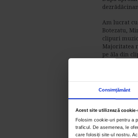
dezrădăcinam
Am lucrat cu 
Botezatu, Mi
clipuri muzic
Majoritatea 
pe ăla din cl
la
Supermode
Acum știu că
vedere. Cres
Consimțământ
fiecare – și c
meu face par
romă argintă
Acest site utilizează cookie-
Florica era u
Folosim cookie-uri pentru a pe
iar bunicul, t
traficul. De asemenea, le ofer
care folosiți site-ul nostru. A