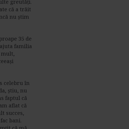
lte greutăți.
ate că a trăit
încă nu știm
aproape 35 de
ajuta familia
 mult,
ceeași
s celebru în
a, știu, nu
s faptul că
am aflat că
lt succes,
fac bani.
imțit că mă