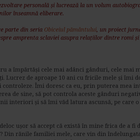
ezvoltare personală și lucrează la un volum autobiogra
nilor înseamnă eliberare.
ce parte din seria
Obiceiul pământului
, un proiect jurna
spre amprenta sclaviei asupra relațiilor dintre romi ș
ru a împărtăși cele mai adânci gânduri, cele mai ma
ți. Lucrez de aproape 10 ani cu fricile mele și îmi d
 controleze. Îmi doresc ca eu, prin puterea mea in
rea de sine, să pot controla aceste gânduri negativ
i interiori și să îmi văd latura ascunsă, pe care 
deloc ușor să accept că există în mine frica de a fi 
 Din rănile familiei mele, care vin din îndelungata