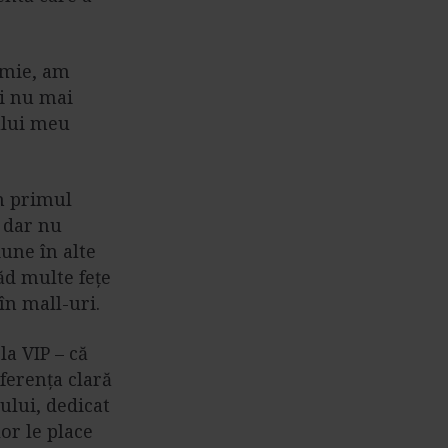
emie, am
și nu mai
ului meu
n primul
, dar nu
une în alte
ăd multe fețe
 în mall-uri.
a VIP – că
ferența clară
ului, dedicat
lor le place