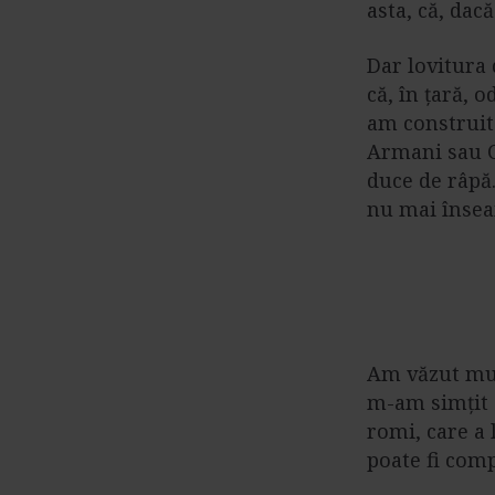
asta, că, dacă
Dar lovitura 
că, în țară, 
am construit
Armani sau C
duce de râpă
nu mai însea
Am văzut mul
m-am simțit d
romi, care a 
poate fi com