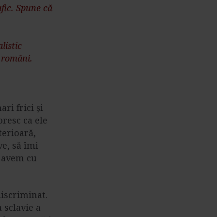
fic. Spune că
listic
i români.
ri frici și
oresc ca ele
terioară,
e, să îmi
o avem cu
discriminat.
 sclavie a