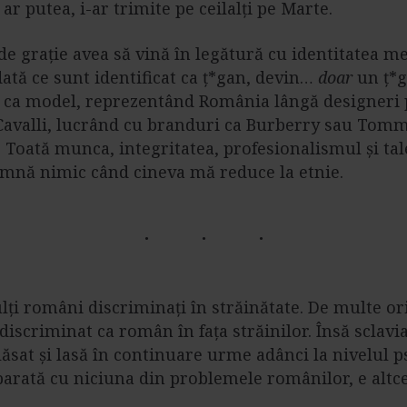
 ar putea, i-ar trimite pe ceilalți pe Marte.
de grație avea să vină în legătură cu identitatea m
odată ce sunt identificat ca ț*gan, devin…
doar
un ț*ga
 ca model, reprezentând România lângă designeri
avalli, lucrând cu branduri ca Burberry sau Tommy
. Toată munca, integritatea, profesionalismul și ta
mnă nimic când cineva mă reduce la etnie.
ți români discriminați în străinătate. De multe or
iscriminat ca român în fața străinilor. Însă sclavia
lăsat și lasă în continuare urme adânci la nivelul p
parată cu niciuna din problemele românilor, e altc