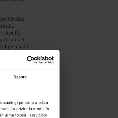
are Cătălin
i multe
e stradă.
ul: „uite-l
e-l pe ăla de
e la prima
ucățele din
Despre
milia tatălui
Caterina era
i, mamaie
 de meserie,
 sociale și pentru a analiza
rmații cu privire la modul în
n urma folosirii serviciilor