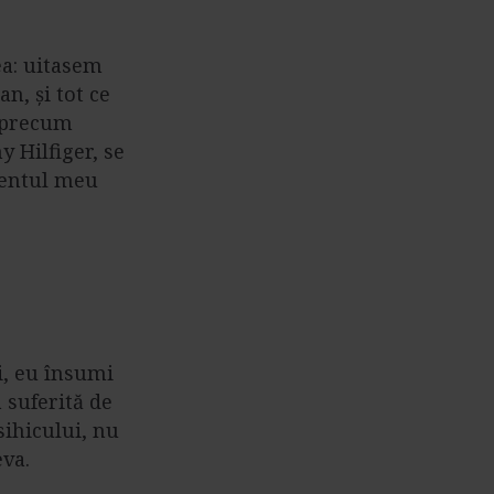
ea: uitasem
n, și tot ce
 precum
 Hilfiger, se
lentul meu
i, eu însumi
 suferită de
sihicului, nu
eva.