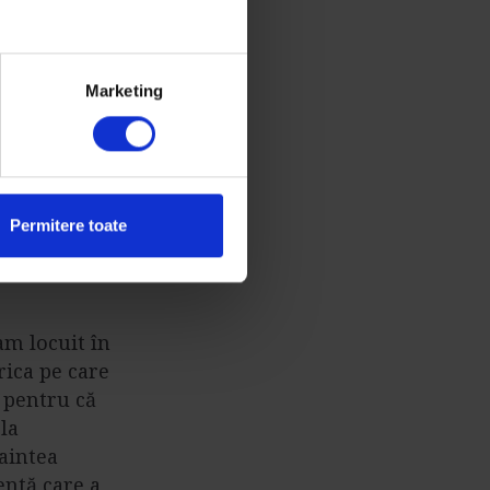
 amestecat
i.
te elemente
Marketing
 lor
au fost
Permitere toate
am locuit în
rica pe care
 pentru că
la
naintea
entă care a