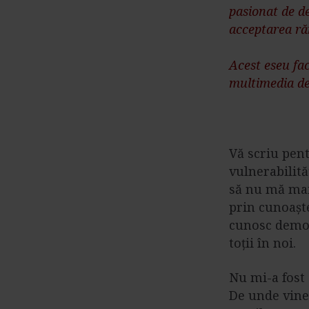
pasionat de d
acceptarea ră
Acest eseu fa
multimedia de
Vă scriu pent
vulnerabilită
să nu mă mai
prin cunoaște
cunosc demoni
toții în noi.
Nu mi-a fost 
De unde vine?