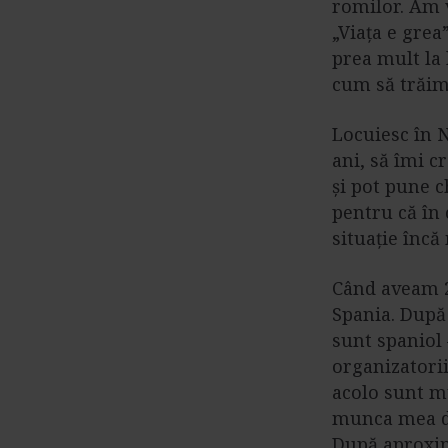
romilor. Am v
„Viața e grea”
prea mult la 
cum să trăim
Locuiesc în N
ani, să îmi c
și pot pune c
pentru că în 
situație încă
Când aveam 2
Spania. După 
sunt spaniol 
organizatorii
acolo sunt mu
munca mea de
După aproxima