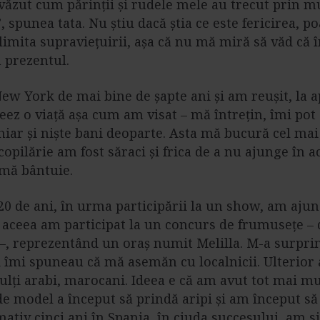
ăzut cum părinții și rudele mele au trecut prin mu
, spunea tata. Nu știu dacă știa ce este fericirea, po
limita supraviețuirii, așa că nu mă miră să văd că 
 prezentul.
ew York de mai bine de șapte ani și am reușit, la 
reez o viață așa cum am visat – mă întrețin, îmi pot 
hiar și niște bani deoparte. Asta mă bucură cel mai
copilărie am fost săraci și frica de a nu ajunge în a
 mă bântuie.
0 de ani, în urma participării la un show, am ajun
aceea am participat la un concurs de frumusețe – d
–, reprezentând un oraș numit Melilla. M-a surprin
 îmi spuneau că mă asemăn cu localnicii. Ulterior 
lți arabi, marocani. Ideea e că am avut tot mai mu
 model a început să prindă aripi și am început să 
tiv cinci ani în Spania, în ciuda succesului, am s