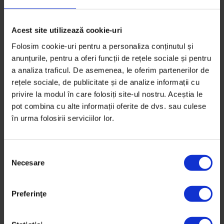
Acest site utilizează cookie-uri
Folosim cookie-uri pentru a personaliza conținutul și
anunțurile, pentru a oferi funcții de rețele sociale și pentru
a analiza traficul. De asemenea, le oferim partenerilor de
rețele sociale, de publicitate și de analize informații cu
privire la modul în care folosiți site-ul nostru. Aceștia le
pot combina cu alte informații oferite de dvs. sau culese
în urma folosirii serviciilor lor.
S
Necesare
e
l
e
Obiceiul pământului
,
Povești
Preferinţe
c
Marea Rușine. Teatru despre sclavie
ț