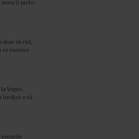
a muncii mele:
 doar să văd,
u ce exersez
 la Vogue,
a învățat-o să
 eseurile