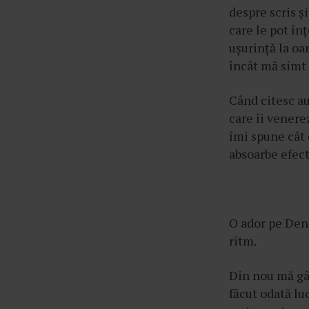
despre scris ș
care le pot în
ușurință la oa
încât mă simt 
Când citesc au
care îi venerez
îmi spune cât 
absoarbe efect
O ador pe Deni
ritm.
Din nou mă gân
făcut odată lu