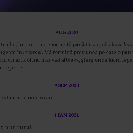
AUG 2020
te clar, într-o noapte muncită până târziu, că
I have had 
ângeam în
recorder
. Mă termină presiunea pe care o pun
riu un articol, nu mai văd altceva, șterg orice lucru leg
iu reporter.
9 SEP 2020
 stau cu ai mei un an.
1 IAN 2021
țin un jurnal.