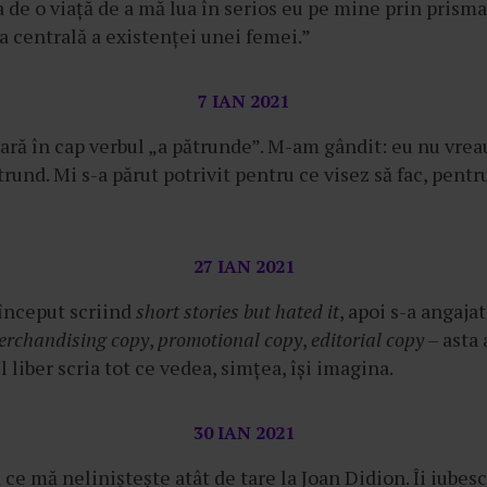
 de o viață de a mă lua în serios eu pe mine prin prism
a centrală a existenței unei femei.”
7 IAN 2021
ară în cap verbul „a pătrunde”. M-am gândit: eu nu vreau
trund. Mi s-a părut potrivit pentru ce visez să fac, pentr
27 IAN 2021
 început scriind
short stories but hated it
, apoi s-a angajat
erchandising copy
,
promotional copy
,
editorial copy
– asta 
l liber scria tot ce vedea, simțea, își imagina.
30 IAN 2021
ce mă neliniștește atât de tare la Joan Didion. Îi iubesc