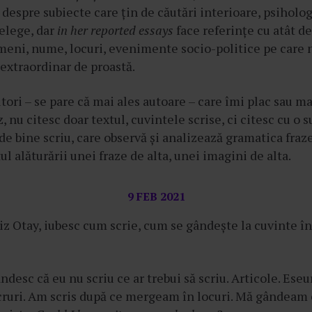
i despre subiecte care țin de căutări interioare, psiholog
țelege, dar
in her reported essays
face referințe cu atât d
meni, nume, locuri, evenimente socio-politice pe care n
extraordinar de proastă.
tori – se pare că mai ales autoare – care îmi plac sau m
, nu citesc doar textul, cuvintele scrise, ci citesc cu o 
de bine scriu, care observă și analizează gramatica fraze
ul alăturării unei fraze de alta, unei imagini de alta.
9 FEB 2021
z Otay, iubesc cum scrie, cum se gândește la cuvinte în
desc că eu nu scriu ce ar trebui să scriu. Articole. Eseu
cruri. Am scris după ce mergeam în locuri. Mă gândeam 