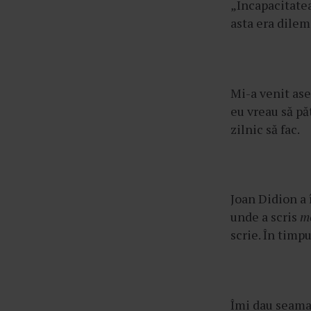
„Incapacitatea
â
asta era dilem
n
t
u
l
Mi-a venit ase
u
eu vreau să pă
i
zilnic să fac.
Joan Didion a
unde a scris
m
scrie. În timpu
Îmi dau seama 