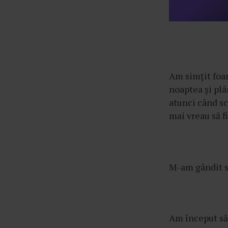
Am simțit foar
noaptea și pl
atunci când sc
mai vreau să f
M-am gândit să
Am început să 