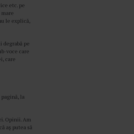
ice etc. pe
e mare
u le explică,
ai degrabă pe
sub-voce care
i, care
 pagină, la
ri. Opinii. Am
că aș putea să