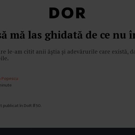
ă mă las ghidată de ce nu î
re le-am citit anii ăștia și adevărurile care există, 
ile.
a Popescu
 minute
st publicat în DoR #50.