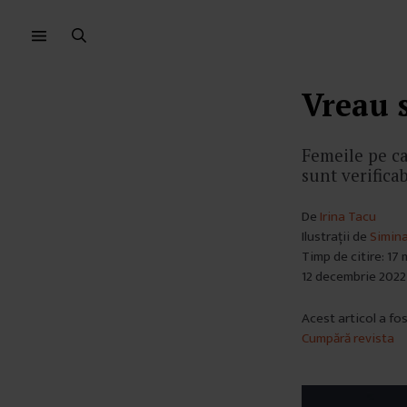
Sari
Sari
la
la
meniu
conținut
Vreau s
Femeile pe ca
sunt verificab
De
Irina Tacu
Ilustrații de
Simin
Timp de citire: 17
12 decembrie 2022
Acest articol a fo
Cumpără revista