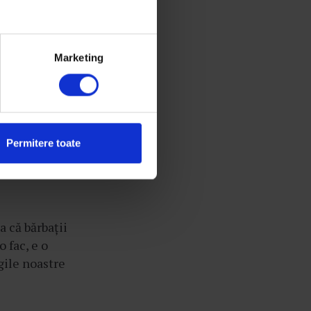
Marketing
 în urma unor
va rânduri
 parcă e de
 puțin nu
Permitere toate
a că bărbații
o fac, e o
egile noastre