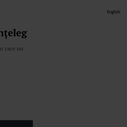
English
nțeleg
dar care nu