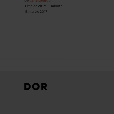
De
Carla Lunguți
Timp de citire: 5 minute
18 martie 2017
Navigare
în
articole