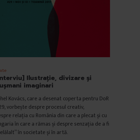
xte
Interviu] Ilustrație, divizare și
ușmani imaginari
hel Kovács, care a desenat coperta pentru DoR
9, vorbește despre procesul creativ,
spre relația cu România din care a plecat și cu
garia în care a rămas și despre senzația de a fi
elălalt” în societate și în artă.