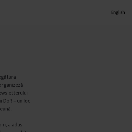
English
legătura
 organizeză
ewsletterului
ii DoR – un loc
reună.
om, a adus