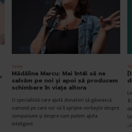
Texte
Te
Mădălina Marcu: Mai întâi să ne
[
de
salvăm pe noi și apoi să producem
d
schimbare în viața altora
Le
O specialistă care ajută donatori să găsească
#2
oamenii pe care vor să îi sprijine vorbește despre
de
compasiune și despre cum putem ajuta
Un
inteligent.
„c