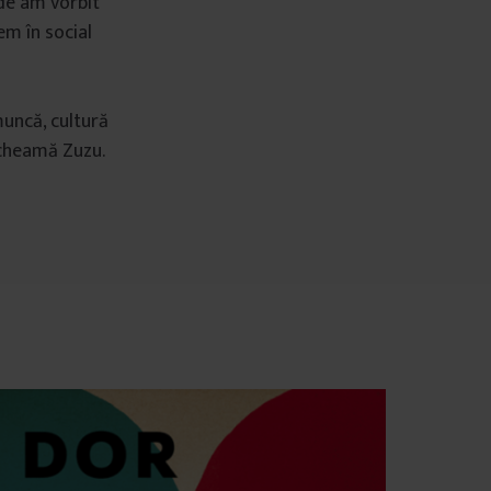
nde am vorbit
em în social
muncă, cultură
l cheamă Zuzu.