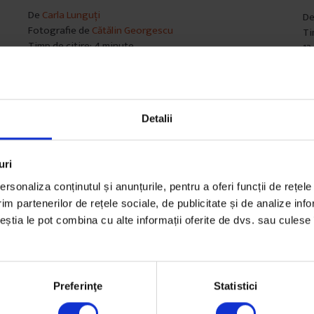
De
Carla Lunguți
D
Fotografie de
Cătălin Georgescu
Ti
Timp de citire: 4 minute
13
31 octombrie 2017
Detalii
uri
rsonaliza conținutul și anunțurile, pentru a oferi funcții de rețele
im partenerilor de rețele sociale, de publicitate și de analize info
ceștia le pot combina cu alte informații oferite de dvs. sau culese î
Preferinţe
Statistici