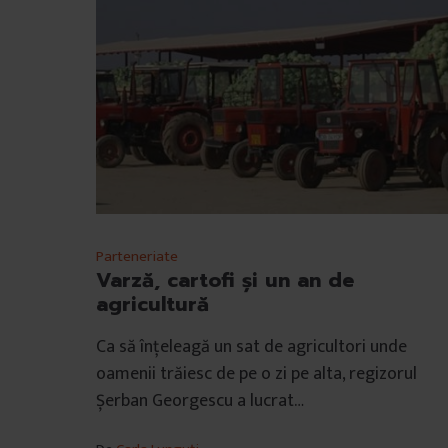
u
i
Parteneriate
Varză, cartofi și un an de
agricultură
Ca să înțeleagă un sat de agricultori unde
oamenii trăiesc de pe o zi pe alta, regizorul
Șerban Georgescu a lucrat…