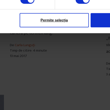
Parteneriate
Ac
[Autor] Fragilitate
L
Permite selecția
v
Cum se transformă pasiunea pentru artă într-o
ș
carieră pe termen lung.
„I
vi
De
Carla Lunguți
Timp de citire: 4 minute
ad
13 mai 2017
D
Ti
3 