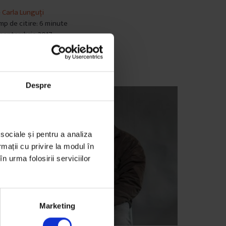
e
Carla Lunguți
mp de citire: 6 minute
 septembrie 2017
Despre
 sociale și pentru a analiza
rmații cu privire la modul în
n urma folosirii serviciilor
Marketing