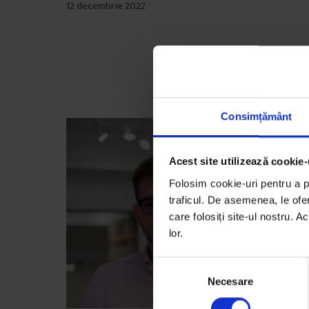
12 decembrie 2022
Consimțământ
Acest site utilizează cookie-
Folosim cookie-uri pentru a pe
traficul. De asemenea, le ofer
care folosiți site-ul nostru. A
lor.
S
Necesare
e
l