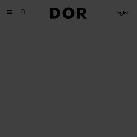
Sari
Sari
la
la
English
meniu
conținut