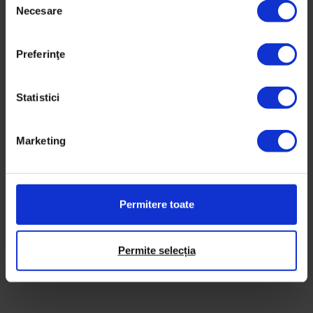
Când am aflat că tata e bolnav, am
Necesare
e
l
revenit acasă pentru două săptămâni.
e
Preferinţe
Astăzi îmi doresc să ne fi spus mai
c
multe.
ț
i
Statistici
a
Text și fotografii de
Nina Cepraga
c
12 octombrie 2022
Marketing
o
n
s
i
Permitere toate
m
ț
ă
Permite selecția
m
â
n