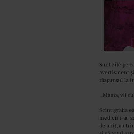
Sunt zile pe c
avertisment și
răspunsul la î
„Mama, vii cu 
Scintigrafia e
medicii i-au z
de ani), au tri
și că totul es