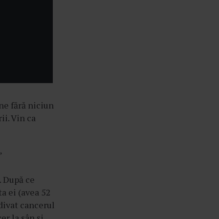
ine fără niciun
ii. Vin ca
”
. După ce
a ei (avea 52
idivat cancerul
er la sân și