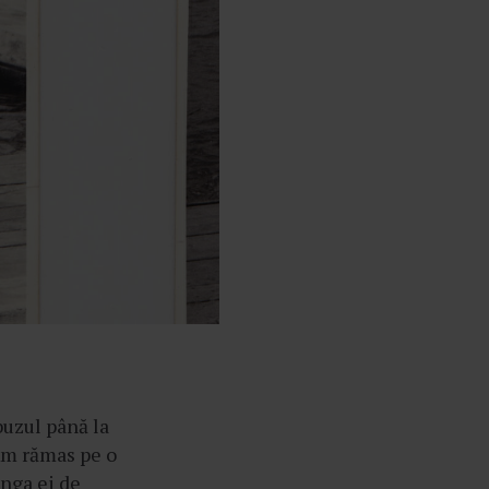
buzul până la
 Am rămas pe o
unga ei de