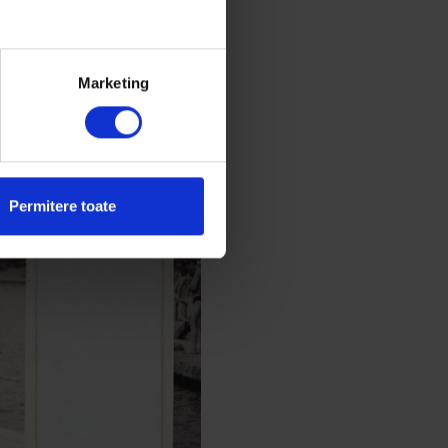
ciți, în
 deloc), a
repede, că îi e
Marketing
roata
u întârzii la
Permitere toate