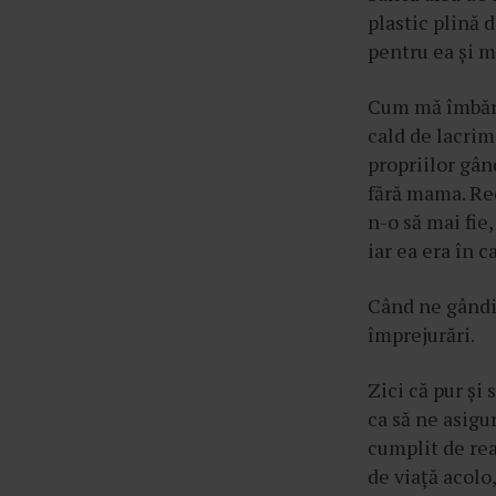
plastic plină 
pentru ea și mă
Cum mă îmbărb
cald de lacrim
propriilor gâ
fără mama. Red
n-o să mai fie
iar ea era în 
Când ne gândi
împrejurări.
Zici că pur și 
ca să ne asigu
cumplit de rea
de viață acolo