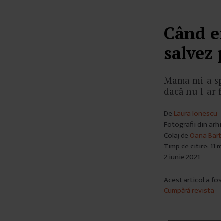
Când e
salvez
Mama mi-a spu
dacă nu l-ar f
De
Laura Ionescu
Fotografii din arh
Colaj de
Oana Bar
Timp de citire: 11 
2 iunie 2021
Acest articol a fo
Cumpără revista