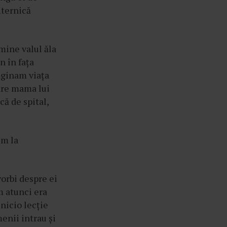
uternică
mine valul ăla
n în fața
aginam viața
are mama lui
că de spital,
im la
vorbi despre ei
m atunci era
nicio lecție
enii intrau și