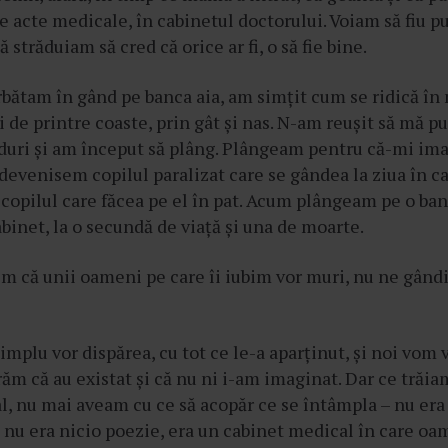
de acte medicale, în cabinetul doctorului. Voiam să fiu p
 străduiam să cred că orice ar fi, o să fie bine.
ătam în gând pe banca aia, am simțit cum se ridică în 
i de printre coaste, prin gât și nas. N-am reușit să mă pu
nduri și am început să plâng. Plângeam pentru că-mi im
evenisem copilul paralizat care se gândea la ziua în c
, copilul care făcea pe el în pat. Acum plângeam pe o ban
cabinet, la o secundă de viață și una de moarte.
m că unii oameni pe care îi iubim vor muri, nu ne gând
simplu vor dispărea, cu tot ce le-a aparținut, și noi vom 
răm că au existat și că nu ni i-am imaginat. Dar ce trăia
l, nu mai aveam cu ce să acopăr ce se întâmpla – nu era 
, nu era nicio poezie, era un cabinet medical în care oam