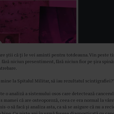
are știi că ți le vei aminti pentru totdeauna. Vin peste t
 fără niciun presentiment, fără niciun fior pe șira spinăr
ntrebare.
mine la Spitalul Militar, să iau rezultatul scintigrafiei?
ste o analiză a sistemului osos care detectează cancerul
is mamei că are osteoporoză, ceea ce era normal la vârst
mis-o să facă și analiza asta, ca să se asigure că nu a rec
te bine. Cu niște ani în urmă fusese diagnosticată cu canc