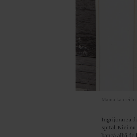
â
n
t
u
l
u
i
Mama Laurei în t
Îngrijorarea 
spital. Nici n
bancă albă de 