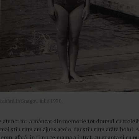
abără la Snagov, iulie 1970.
de atunci mi-a mâncat din memorie tot drumul cu trolei
u mai știu cum am ajuns acolo, dar știu cum arăta holul.
lemn, afară, în timp ce mama a intrat, cu geanta și cu p