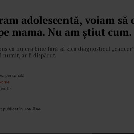
ram adolescentă, voiam să 
 pe mama. Nu am știut cum.
s că nu era bine fără să zică diagnosticul „cancer”
i numit, ar fi dispărut.
iva personală
bonie
minute
st publicat în DoR #44.