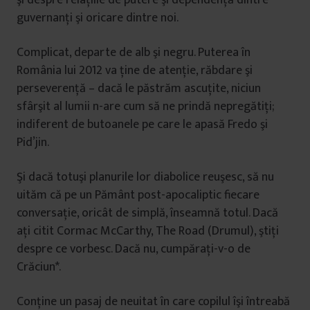
şi despre relaţiile de putere şi dependenţă dintre
guvernanţi şi oricare dintre noi.
Complicat, departe de alb şi negru. Puterea în
România lui 2012 va ţine de atenţie, răbdare şi
perseverenţă – dacă le păstrăm ascuţite, niciun
sfârşit al lumii n-are cum să ne prindă nepregătiţi;
indiferent de butoanele pe care le apasă Fredo şi
Pid’jin.
Şi dacă totuşi planurile lor diabolice reuşesc, să nu
uităm că pe un Pământ post-apocaliptic fiecare
conversaţie, oricât de simplă, înseamnă totul. Dacă
aţi citit Cormac McCarthy, The Road (Drumul), ştiţi
despre ce vorbesc. Dacă nu, cumpăraţi-v-o de
Crăciun*.
Conţine un pasaj de neuitat în care copilul îşi întreabă