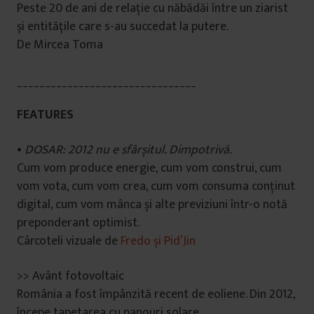
Peste 20 de ani de relație cu năbădăi între un ziarist
și entitățile care s-au succedat la putere.
De Mircea Toma
________________________________
FEATURES
•
DOSAR: 2012 nu e sfârșitul. Dimpotrivă.
Cum vom produce energie, cum vom construi, cum
vom vota, cum vom crea, cum vom consuma conținut
digital, cum vom mânca și alte previziuni într-o notă
preponderant optimist.
Cârcoteli vizuale de
Fredo și Pid’Jin
>> Avânt fotovoltaic
România a fost împânzită recent de eoliene. Din 2012,
începe tapetarea cu panouri solare.