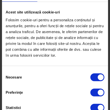
De James Halliday, Olga Ghilca, Adrian Lungu,
Emmanuel Iduma, Shaun Randoll
Acest site utilizează cookie-uri
Folosim cookie-uri pentru a personaliza conținutul și
•
Gonzo-terapia 1.0
anunțurile, pentru a oferi funcții de rețele sociale și pentru
O primă întâlnire cu un sociopat
a analiza traficul. De asemenea, le oferim partenerilor de
De Mugur Ciumăgeanu // Ilustrație de
Luana Suciu
rețele sociale, de publicitate și de analize informații cu
privire la modul în care folosiți site-ul nostru. Aceștia le
•
Anii Daciilor mele
pot combina cu alte informații oferite de dvs. sau culese
Până acum nu am avut în proprietate decât două
în urma folosirii serviciilor lor.
automobile, ambele Dacii.
Text și fotografii de Raluca Nagy
S
•
Definiții
Necesare
e
La sfârșitul verii, definiția cuvântului jidan a
l
determinat un ONG să acuze Institutul de Lingvistică
e
Preferinţe
al Academiei Române de anti-Semitism, stârnind un
c
ț
scandal lingvistic și politic.
i
Statistici