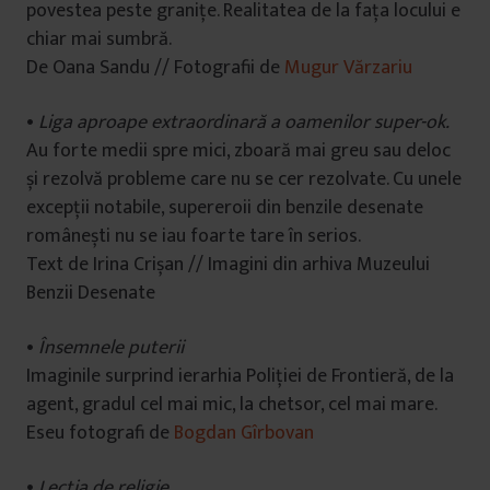
povestea peste granițe. Realitatea de la fața locului e
chiar mai sumbră.
De Oana Sandu // Fotografii de
Mugur Vărzariu
•
Liga aproape extraordinară a oamenilor super-ok.
Au forte medii spre mici, zboară mai greu sau deloc
și rezolvă probleme care nu se cer rezolvate. Cu unele
excepții notabile, supereroii din benzile desenate
românești nu se iau foarte tare în serios.
Text de Irina Crișan // Imagini din arhiva Muzeului
Benzii Desenate
•
Însemnele puterii
Imaginile surprind ierarhia Poliției de Frontieră, de la
agent, gradul cel mai mic, la chetsor, cel mai mare.
Eseu fotografi de
Bogdan Gîrbovan
•
Lecția de religie