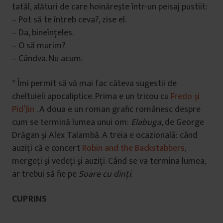
tatăl, alături de care hoinăreşte într-un peisaj pustiit:
– Pot să te întreb ceva?, zise el.
– Da, bineînţeles.
– O să murim?
– Cândva. Nu acum.
* Îmi permit să vă mai fac câteva sugestii de
cheltuieli apocaliptice. Prima e un tricou cu
Fredo şi
Pid’Jin
. A doua e un roman grafic românesc despre
cum se termină lumea unui om:
Elabuga
, de George
Drăgan şi Alex Talambă. A treia e ocazională: când
auziţi că e concert
Robin and the Backstabbers
,
mergeţi şi vedeţi şi auziţi. Când se va termina lumea,
ar trebui să fie pe
Soare cu dinţi
.
CUPRINS