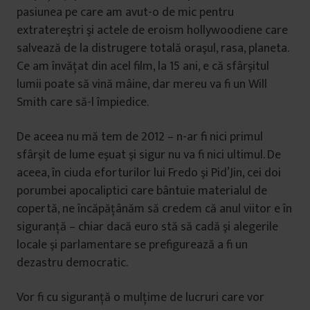
pasiunea pe care am avut-o de mic pentru
extratereştri şi actele de eroism hollywoodiene care
salvează de la distrugere totală oraşul, rasa, planeta.
Ce am învăţat din acel film, la 15 ani, e că sfârşitul
lumii poate să vină mâine, dar mereu va fi un Will
Smith care să-l împiedice.
De aceea nu mă tem de 2012 – n-ar fi nici primul
sfârşit de lume eşuat şi sigur nu va fi nici ultimul. De
aceea, în ciuda eforturilor lui Fredo şi Pid’Jin, cei doi
porumbei apocaliptici care bântuie materialul de
copertă, ne încăpăţânăm să credem că anul viitor e în
siguranţă – chiar dacă euro stă să cadă şi alegerile
locale şi parlamentare se prefigurează a fi un
dezastru democratic.
Vor fi cu siguranță o mulţime de lucruri care vor