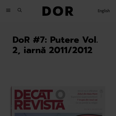
Sari
Sari
la
la
English
meniu
conținut
DoR #7: Putere Vol.
2, iarnă 2011/2012