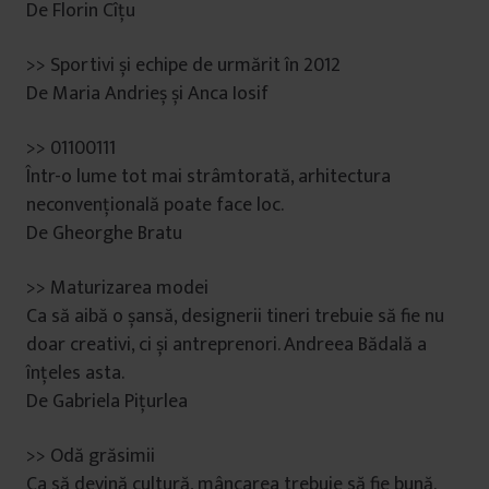
De Florin Cîțu
>> Sportivi și echipe de urmărit în 2012
De Maria Andrieș și Anca Iosif
>> 01100111
Într-o lume tot mai strâmtorată, arhitectura
neconvențională poate face loc.
De Gheorghe Bratu
>> Maturizarea modei
Ca să aibă o șansă, designerii tineri trebuie să fie nu
doar creativi, ci și antreprenori. Andreea Bădală a
înțeles asta.
De Gabriela Pițurlea
>> Odă grăsimii
Ca să devină cultură, mâncarea trebuie să fie bună.