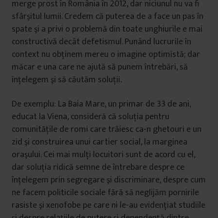
merge prost în România în 2012, dar niciunul nu va fi
sfârşitul lumii. Credem că puterea de a face un pas în
spate şi a privi o problemă din toate unghiurile e mai
constructivă decât defetismul. Punând lucrurile în
context nu obţinem mereu o imagine optimistă; dar
măcar e una care ne ajută să punem întrebări, să
înţelegem şi să căutăm soluţii.
De exemplu: La Baia Mare, un primar de 33 de ani,
educat la Viena, consideră că soluţia pentru
comunităţile de romi care trăiesc ca-n ghetouri e un
zid şi construirea unui cartier social, la marginea
oraşului. Cei mai mulţi locuitori sunt de acord cu el,
dar soluţia ridică semne de întrebare despre ce
înţelegem prin segregare şi discriminare, despre cum
ne facem politicile sociale fără să neglijăm pornirile
rasiste şi xenofobe pe care ni le-au evidenţiat studiile