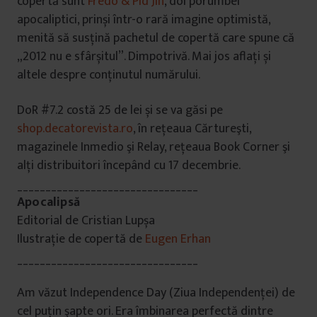
copertă sunt
Fredo & Pid’Jin
, doi porumbei
apocaliptici, prinși într-o rară imagine optimistă,
menită să susțină pachetul de copertă care spune că
„2012 nu e sfârșitul”. Dimpotrivă. Mai jos aflați și
altele despre conținutul numărului.
DoR #7.2 costă 25 de lei și se va găsi pe
shop.decatorevista.ro
, în reţeaua Cărtureşti,
magazinele Inmedio şi Relay, rețeaua Book Corner şi
alţi distribuitori începând cu 17 decembrie.
________________________________
Apocalipsă
Editorial de Cristian Lupșa
Ilustrație de copertă de
Eugen Erhan
________________________________
Am văzut Independence Day (Ziua Independenţei) de
cel puţin şapte ori. Era îmbinarea perfectă dintre