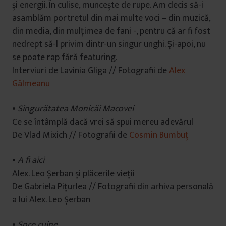
și energii. În culise, muncește de rupe. Am decis să-i
asamblăm portretul din mai multe voci – din muzică,
din media, din mulțimea de fani -, pentru că ar fi fost
nedrept să-l privim dintr-un singur unghi. Și-apoi, nu
se poate rap fără featuring.
Interviuri de Lavinia Gliga // Fotografii de
Alex
Gâlmeanu
•
Singurătatea Monicăi Macovei
Ce se întâmplă dacă vrei să spui mereu adevărul
De Vlad Mixich // Fotografii de
Cosmin Bumbuț
•
A fi aici
Alex. Leo Șerban și plăcerile vieții
De Gabriela Pițurlea // Fotografii din arhiva personală
a lui Alex. Leo Șerban
•
Spre ruine