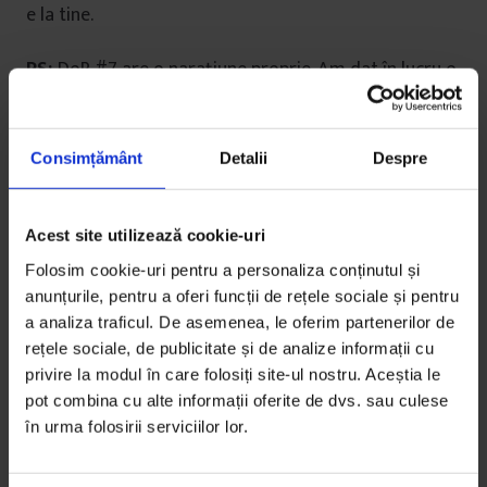
e la tine.
PS:
DoR #7 are o naraţiune proprie. Am dat în lucru o
mulţime de materiale şi cînd ne-am dat seama că ne
îndreptăm spre o revistă de peste 250 de pagini, am
hotărît s-o împărţim în două volume (ne-a inspirat şi
Consimțământ
Detalii
Despre
ultimul film din seria
Harry Potter).
Volumul 2 va
apărea în decembrie.
Acest site utilizează cookie-uri
CUPRINS
Folosim cookie-uri pentru a personaliza conținutul și
anunțurile, pentru a oferi funcții de rețele sociale și pentru
________________________________
a analiza traficul. De asemenea, le oferim partenerilor de
rețele sociale, de publicitate și de analize informații cu
ACTUALIZATOR
privire la modul în care folosiți site-ul nostru. Aceștia le
pot combina cu alte informații oferite de dvs. sau culese
Iliescu despre putere // Cu perseverență și intenții
în urma folosirii serviciilor lor.
bune // Cyfer respiră // Cu mesaj // Munca de
convingere // Puterea francului // Politica tânără //