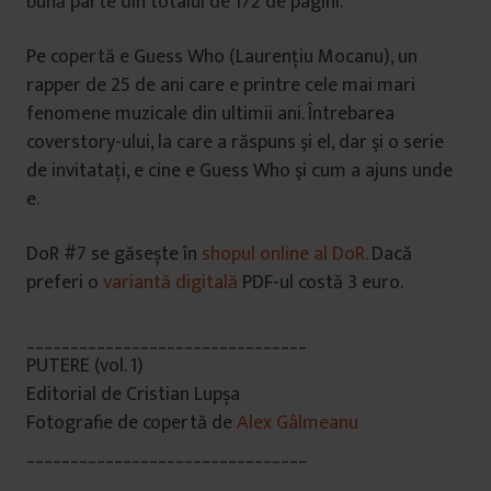
bună parte din totalul de 172 de pagini.
Pe copertă e Guess Who (Laurenţiu Mocanu), un
rapper de 25 de ani care e printre cele mai mari
fenomene muzicale din ultimii ani. Întrebarea
coverstory-ului, la care a răspuns şi el, dar şi o serie
de invitataţi, e cine e Guess Who şi cum a ajuns unde
e.
DoR #7 se găsește în
shopul online al DoR
. Dacă
preferi o
variantă digitală
PDF-ul costă 3 euro.
________________________________
PUTERE (vol. 1)
Editorial de Cristian Lupșa
Fotografie de copertă de
Alex Gâlmeanu
________________________________