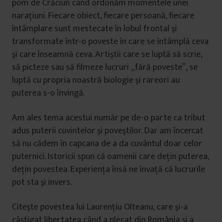
pom de Crăciun când ordonăm momentele unei
naraţiuni. Fiecare obiect, fiecare persoană, fiecare
întâmplare sunt mestecate în lobul frontal şi
transformate într-o poveste în care se întâmplă ceva
şi care înseamnă ceva. Artiştii care se luptă să scrie,
să picteze sau să filmeze lucruri „fără poveste”, se
luptă cu propria noastră biologie şi rareori au
puterea s-o învingă.
Am ales tema acestui număr pe de-o parte ca tribut
adus puterii cuvintelor şi poveştilor. Dar am încercat
să nu cădem în capcana de a da cuvântul doar celor
puternici. Istoricii spun că oamenii care deţin puterea,
deţin povestea. Experienţa însă ne învaţă că lucrurile
pot sta şi invers.
Citeşte povestea lui Laurenţiu Olteanu, care şi-a
câştigat libertatea când a plecat din România şi a