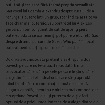
putut să-şi trăiască fără teamă propria sexualitate.
Sau eseul lui Cosmin Alexandru despre curajul de a
renunţa la putere într-un grup, sperând că asta te va
face chiar mai puternic. Sau portretul lui Alex. Leo
Şerban, un om conştient de cât de uşor îţi pierzi
puterea odată ce oamenii îţi pot pune o etichetă. Sau
despre drumul parcurs de Guess Who până în locul
potrivit pentru a-ţi lipi un refren în ureche.
DoR n-a avut niciodată pretenţia să-ţi spună doar
poveşti pe care nu le-ai auzit niciodată. E mai
provocator să le luăm pe cele pe care le ştii şi să le
croşetăm în alt fel – ideal unul care să-ţi aprindă
lobul frontal într-o combinaţie nouă de culori. Nu e
singura valabilă, uneori nu e nici cea mai comodă, dar
e o opţiune. Poveştile au şi puterea de a-ţi oferi
opţiuni de a privi lumea. Puterea de a alege dintre ele