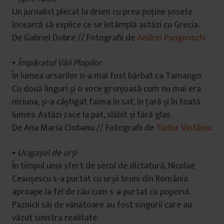
Un jurnalist plecat la drum cu prea puține șosete
încearcă să explice ce se întâmplă astăzi cu Grecia.
De Gabriel Dobre // Fotografii de
Andrei Pungovschi
•
Împăratul Văii Plopilor
În lumea ursarilor n-a mai fost bărbat ca Tamango.
Cu două linguri și o voce grunjoasă cum nu mai era
niciuna, și-a câștigat faima în sat, în țară și în toată
lumea. Astăzi zace la pat, slăbit și fără glas.
De Ana Maria Ciobanu // Fotografii de
Tudor Vintiloiu
•
Ucigașul de urși
În timpul unui sfert de secol de dictatură, Nicolae
Ceaușescu s-a purtat cu urșii bruni din România
aproape la fel de rău cum s-a purtat cu poporul.
Paznicii săi de vânătoare au fost singurii care au
văzut sinistra realitate.