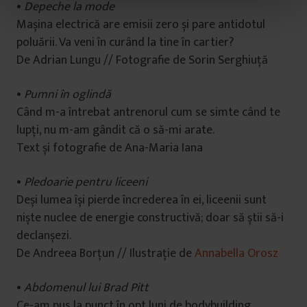
•
Depeche la mode
t
Mașina electrică are emisii zero și pare antidotul
u
poluării. Va veni în curând la tine în cartier?
l
De Adrian Lungu // Fotografie de Sorin Serghiuță
u
i
•
Pumni în oglindă
Când m-a întrebat antrenorul cum se simte când te
lupți, nu m-am gândit că o să-mi arate.
Text și fotografie de Ana-Maria Iana
•
Pledoarie pentru liceeni
Deși lumea își pierde încrederea în ei, liceenii sunt
niște nuclee de energie constructivă; doar să știi să-i
declanșezi.
De Andreea Borțun // Ilustrație de
Annabella Orosz
•
Abdomenul lui Brad Pitt
Ce-am pus la punct în opt luni de bodybuilding.