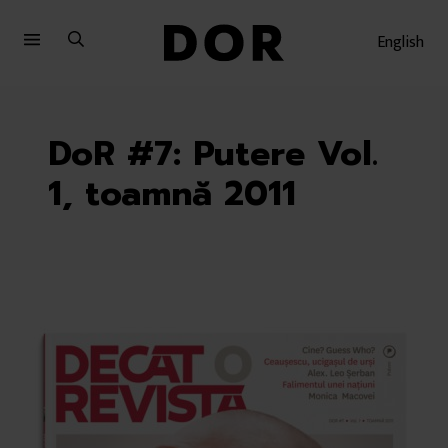
Sari
Sari
la
la
English
meniu
conținut
DoR #7: Putere Vol.
1, toamnă 2011