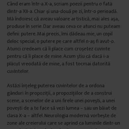
Când eram într-a X-a, scriam poezii pentru o fată
dintr-a XII-a. Chiar şi una-două pe zi, într-o perioadă.
Mă îndoiesc că aveau valoare artistică, mai ales aşa,
produse în serie. Dar aveau ceva ce atunci nu puteam
defini: putere. Mai precis, îmi dădeau mie, un copil
deloc special, o putere pe care altfel n-aş fi avut-o.
Atunci credeam că îi place cum croşetez cuvinte
pentru că îi place de mine. Acum ştiu că dacă i-a
plăcut vreodată de mine, a fost tocmai datorită
cuvintelor.
Astăzi înţeleg puterea cuvintelor de a ordona
gânduri în propoziţii, a propoziţiilor de a construi
scene, a scenelor de a uni firele unei poveşti, a unei
poveşti de a te face să vezi lumea – sau un băiat de
clasa X-a – altfel. Neurologia modernă vorbeşte de
zone ale creierului care se aprind ca luminile dintr-un