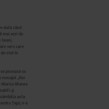
are dată când
îl mai vezi de
tineri,
care vers care
 de stat în
e se pozează cu
u mesajul „Noi
că Marius Manea
ald’s și
ar sâmbăta asta
xandru Țap), n-a