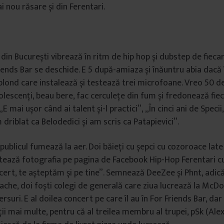
ai nou răsare și din Ferentari.
r din București vibrează în ritm de hip hop și dubstep de fiec
iends Bar se deschide. E 5 după-amiaza și înăuntru abia dacă 
blond care instalează și testează trei microfoane. Vreo 50 de 
lescenți, beau bere, fac cerculețe din fum și fredonează fie
E mai ușor când ai talent și-l practici”, „În cinci ani de Specii,
m driblat ca Belodedici și am scris ca Patapievici”.
, publicul fumează la aer. Doi băieți cu șepci cu cozoroace lat
stează fotografia pe pagina de Facebook Hip-Hop Ferentari c
cert, te așteptăm și pe tine”. Semnează DeeZee și Phnt, adi
ache, doi foști colegi de generală care ziua lucrează la McDon
rsuri. E al doilea concert pe care îl au în For Friends Bar, d
ii mai multe, pentru că al treilea membru al trupei, pSk (Ale