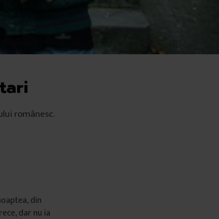
tari
pului românesc.
noaptea, din
rece, dar nu ia