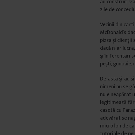
au construit s-
â
zile de concedi
n
t
Vecinii din cart
u
McDonald’s dacă
l
pizza și clienți
u
dacă n-ar lucra
i
și în Ferentari 
pești, gunoaie, r
De-asta și-au ș
nimeni nu se gâ
nu e neapărat u
legitimează fără
casetă cu Parazi
adevărat se naș
microfon de cal
tutoriale de pe