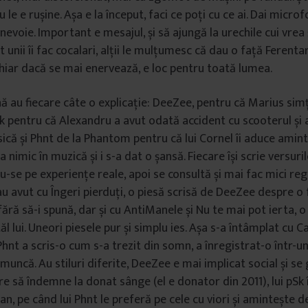
u le e rușine. Așa e la început, faci ce poți cu ce ai. Dai micr
evoie. Important e mesajul, și să ajungă la urechile cui vrea 
t unii îi fac cocalari, alții le mulțumesc că dau o față Ferentar
hiar dacă se mai enervează, e loc pentru toată lumea.
 au fiecare câte o explicație: DeeZee, pentru că Marius si
Sk pentru că Alexandru a avut odată accident cu scooterul și a
isică și Phnt de la Phantom pentru că lui Cornel îi aduce ami
nimic în muzică și i s-a dat o șansă. Fiecare își scrie versuri
-se pe experiențe reale, apoi se consultă și mai fac mici regl
u avut cu Îngeri pierduți, o piesă scrisă de DeeZee despre o
ără să-i spună, dar și cu AntiManele și Nu te mai pot ierta, o
l lui. Uneori piesele pur și simplu ies. Așa s-a întâmplat cu 
 Phnt a scris-o cum s-a trezit din somn, a înregistrat-o într-un
 muncă. Au stiluri diferite, DeeZee e mai implicat social și s
re să îndemne la donat sânge (el e donator din 2011), lui pSk 
an, pe când lui Phnt le preferă pe cele cu viori și amintește 