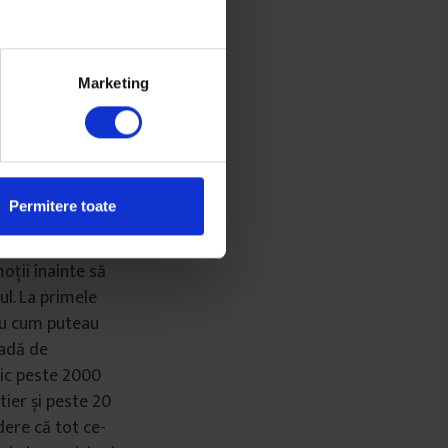
Phnt îl strânge
t pe spate și
Marketing
e cu mâinile în
e: „2014 și aici
culți manele”,
Permitere toate
Phnt, un pic
oții înainte să
l. La primele
eau cum puteau
vadă de
pic peste 2000
tier și peste 20
dere că tot ce-