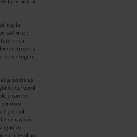
e la serviciu și
ză încă la
ri să livreze
ă tuturor că
ă demonstreze că
fară de droguri,
at și pentru că
iului. Cartierul
liție care te
i pentru o
că hip hopul
che de căști cu
singuri cu
iu că sunetul nu