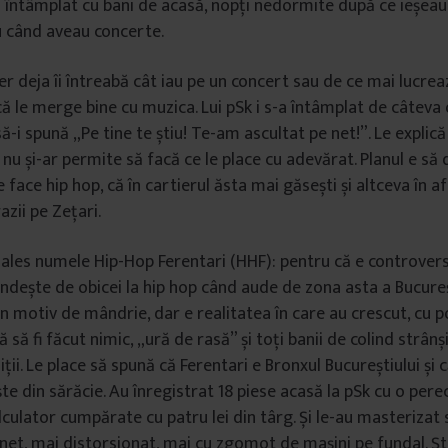
a întâmplat cu bani de acasă, nopți nedormite după ce ieșeau d
u când aveau concerte.
ier deja îi întreabă cât iau pe un concert sau de ce mai lucrea
 le merge bine cu muzica. Lui pSk i s-a întâmplat de câteva o
i să-i spună „Pe tine te știu! Te-am ascultat pe net!”. Le explic
, nu și-ar permite să facă ce le place cu adevărat. Planul e s
se face hip hop, că în cartierul ăsta mai găsești și altceva în a
azii pe Zețari.
i ales numele Hip-Hop Ferentari (HHF): pentru că e controvers
ndește de obicei la hip hop când aude de zona asta a Bucureșt
n motiv de mândrie, dar e realitatea în care au crescut, cu po
 să fi făcut nimic, „ură de rasă” și toți banii de colind strânș
ții. Le place să spună că Ferentari e Bronxul Bucureștiului și 
te din sărăcie. Au înregistrat 18 piese acasă la pSk cu o pere
culator cumpărate cu patru lei din târg. Și le-au masterizat 
 net, mai distorsionat, mai cu zgomot de mașini pe fundal. Șt