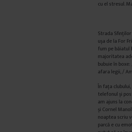
cu el stresul. M
Strada Sfințilo
ușa de la For Fr
fum pe băiatul 
majoritatea ado
bubuie în boxe: „
afara legii, / A
În fața clubului
telefonul și po
am ajuns la con
și Cornel Manol
noaptea scriu ve
parcă e cu emoț