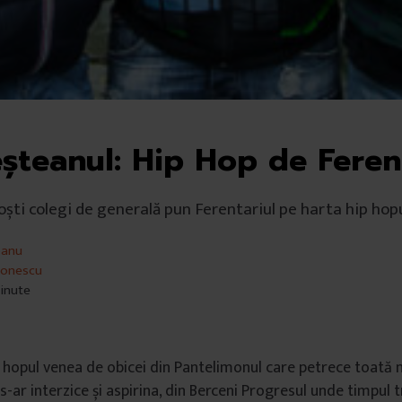
șteanul: Hip Hop de Feren
 foști colegi de generală pun Ferentariul pe harta hip ho
banu
 Ionescu
minute
ip hopul venea de obicei din Pantelimonul care petrece toată 
-ar interzice și aspirina, din Berceni Progresul unde timpul t