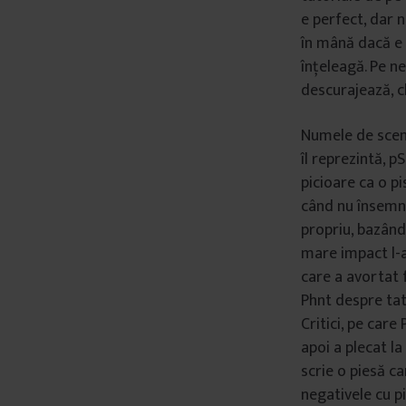
e perfect, dar n
în mână dacă e n
înțeleagă. Pe ne
descurajează, c
Numele de scenă
îl reprezintă, p
picioare ca o p
când nu însemna 
propriu, bazându
mare impact l-a
care a avortat f
Phnt despre tată
Critici, pe care
apoi a plecat la
scrie o piesă ca
negativele cu pi