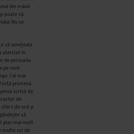
ofonul din mână
și poate să
iului. Nu se
mțe că amețeala
 aterizat în
nte de perioada
le pe cont
aje. Cel mai
 fostă prietenă
 piesă scrisă de
Caracter de
 sfert de oră și
e gândește să
îi plac mai mult
de multe ori de