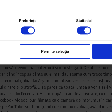
e bubuie: „Doi-zece, suntem toți aici? Mike-urile sunt bune!”. 
Zee și se țin așa cinci secunde. Apoi se bat zgomotos și apăsa
fermi spre microfoane ca doi luptători care intră în ring.
Preferinţe
Statistici
tru Ferentaaaari!”, strigă organizatorul și publicul se apropi
hnt se agață de microfoane și aruncă versurile apăsat, cu furi
014 punem Ferentari pe hartă”, „porți șapcă de rapper, dar as
b pământ să-ți întunecăm calea”.
Permite selecția
club scandează gros „Ferentari!Ferentari!” și brusc vocea lui 
a piesă, devine mai puternică și mai strigată. De obicei au em
 dar când încep să cânte nu-și mai dau seama cum trece timpu
t terminați, abia dacă-și mai aminteau versurile, se susțin
l dintre ei o strofă. Li se părea că toată lumea a venit să-i 
ocalarii din Ferentari. Acum, după un an de activitate, cu un 
Facebook, videoclipuri filmate cu o cameră de împrumut în car
e pe YouTube, sunt mulțumiți de cum au evoluat, având în ve