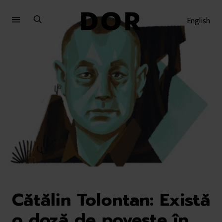
Sari
Sari
la
la
English
meniu
conținut
Cătălin Tolontan: Există
o doză de poveste în