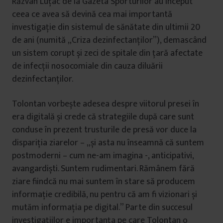
Răzvan Luțac de la Gazeta Sporturilor au început
ceea ce avea să devină cea mai importantă
investigație din sistemul de sănătate din ultimii 20
de ani (numită „Criza dezinfectanților”), demascând
un sistem corupt și zeci de spitale din țară afectate
de infecții nosocomiale din cauza diluării
dezinfectanților.
Tolontan vorbește adesea despre viitorul presei în
era digitală și crede că strategiile după care sunt
conduse în prezent trusturile de presă vor duce la
dispariția ziarelor – „și asta nu înseamnă că suntem
postmoderni – cum ne-am imagina -, anticipativi,
avangardiști. Suntem rudimentari. Rămânem fără
ziare ­fiindcă nu mai suntem în stare să producem
informație credibilă, nu pentru că am fi vizionari și
mutăm informația pe digital.” Parte din succesul
investigațiilor e importanța pe care Tolontan o