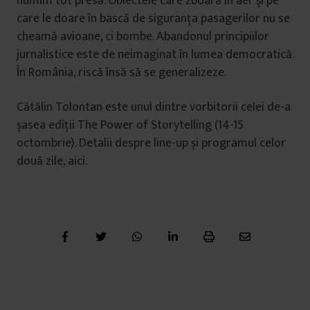
numim tot presă. Obiectele care zboară în aer și pe
care le doare în bască de siguranța pasagerilor nu se
cheamă avioane, ci bombe. Abandonul principiilor
jurnalistice este de neimaginat în lumea democratică.
În România, riscă însă să se generalizeze.
Cătălin Tolontan este unul dintre vorbitorii celei de-a
șasea ediții The Power of Storytelling (14-15
octombrie). Detalii despre line-up și programul celor
două zile, aici.