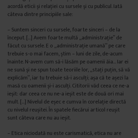
acordă eticii și relației cu sursele și cu publicul. Iată
câteva dintre principiile sale:
– Suntem sinceri cu sursele, foarte sinceri – de la
început. […] Avem foarte multă „administrație” de
făcut cu sursele. E o „administrație umană” pe care
trebuie s-o mai facem, știm – luni de zile, de-acum
înainte. N-avem cum să-i lăsăm pe oamenii ăia… Iar ei
ne sună și ne spun toate teoriile lor, „stați puțin, să vă
explicăm”, iar tu trebuie să-i asculți; așa că te așezi la
masă cu oamenii și-i asculți. Cititorii văd ceea ce ne-a
ieșit: dar ceea ce nu ne-a ieșit este de două ori mai
mult. […] Nivelul de eșec e cumva în corelație directă
cu nivelul reușitei. În spatele fiecărui articol reușit
sunt câteva care nu au ieșit.
– Etica niciodată nu este carismatică, etica nu are