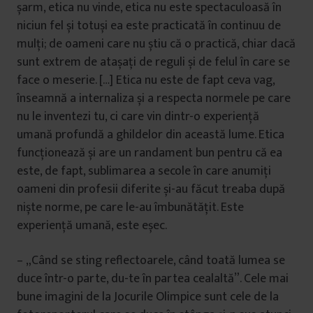
șarm, etica nu vinde, etica nu este spectaculoasă în
niciun fel și totuși ea este practicată în continuu de
mulți; de oameni care nu știu că o practică, chiar dacă
sunt extrem de atașați de reguli și de felul în care se
face o meserie. […] Etica nu este de fapt ceva vag,
înseamnă a internaliza și a respecta normele pe care
nu le inventezi tu, ci care vin dintr-o experiență
umană profundă a ghildelor din această lume. Etica
funcționează și are un randament bun pentru că ea
este, de fapt, sublimarea a secole în care anumiți
oameni din profesii diferite și-au făcut treaba după
niște norme, pe care le-au îmbunătățit. Este
experiență umană, este eșec.
– „Când se sting reflectoarele, când toată lumea se
duce într-o parte, du-te în partea cealaltă”. Cele mai
bune imagini de la Jocurile Olimpice sunt cele de la