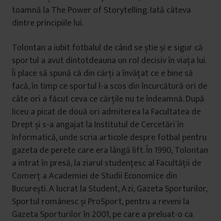
toamnă la The Power of Storytelling. Iată câteva
dintre principiile lui.
Tolontan a iubit fotbalul de când se știe și e sigur că
sportul a avut dintotdeauna un rol decisiv în viața lui.
Îi place să spună că din cărți a învățat ce e bine să
facă, în timp ce sportul l-a scos din încurcătură ori de
câte ori a făcut ceva ce cărțile nu te îndeamnă. După
liceu a picat de două ori admiterea la Facultatea de
Drept și s-a angajat la Institutul de Cercetări în
Informatică, unde scria articole despre fotbal pentru
gazeta de perete care era lângă lift. În 1990, Tolontan
a intrat în presă, la ziarul studențesc al Facultății de
Comerț a Academiei de Studii Economice din
București. A lucrat la Student, Azi, Gazeta Sporturilor,
Sportul românesc și ProSport, pentru a reveni la
Gazeta Sporturilor în 2001, pe care a preluat-o ca