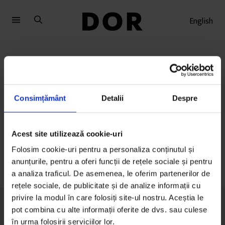
Sari
Sari
la
la
English
meniu
conținut
Cifre RO
Consimțământ
Detalii
Despre
Acest site utilizează cookie-uri
Folosim cookie-uri pentru a personaliza conținutul și
anunțurile, pentru a oferi funcții de rețele sociale și pentru
a analiza traficul. De asemenea, le oferim partenerilor de
rețele sociale, de publicitate și de analize informații cu
privire la modul în care folosiți site-ul nostru. Aceștia le
pot combina cu alte informații oferite de dvs. sau culese
în urma folosirii serviciilor lor.