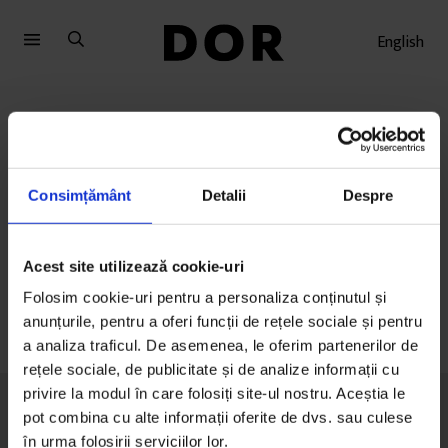
Sari
Sari
la
la
English
meniu
conținut
Cifre
Consimțământ
Detalii
Despre
Acest site utilizează cookie-uri
Folosim cookie-uri pentru a personaliza conținutul și
anunțurile, pentru a oferi funcții de rețele sociale și pentru
a analiza traficul. De asemenea, le oferim partenerilor de
rețele sociale, de publicitate și de analize informații cu
privire la modul în care folosiți site-ul nostru. Aceștia le
pot combina cu alte informații oferite de dvs. sau culese
în urma folosirii serviciilor lor.