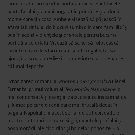
lume încât n-au văzut niciodată marea. Sunt fiicele
pantofarului și a unui angajat în primărie și a două
mame care țin casa. Ambele visează să pășească în
afara labirintului de blocuri sumbre în care familiile își
pun în scenă violențele și dramele pentru bucuria
perfidă a celorlalți. Visează să scrie, să folosească
cuvintele care le stau în cap ca într-o găleată, să
ajungă la școala medie și – poate într-o zi – departe,
cât mai departe.
Ecranizarea romanului
Prietena mea genială
a Elenei
Ferrante, primul volum al
Tetralogiei Napolitane
, e
mai condensată și esențializată, ceea ce înseamnă că
și lumea pe care o redă pare mai brutală decât în
pagină. Napoliul din acest serial de opt episoade e
mai tot în tonuri de maro și gri, nuanțele prafului și
posomorârii, ale clădirilor și hainelor ponosite. E o