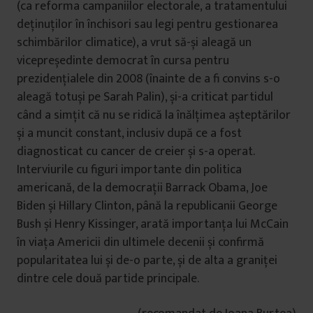
(ca reforma campaniilor electorale, a tratamentului
deținuților în închisori sau legi pentru gestionarea
schimbărilor climatice), a vrut să-și aleagă un
vicepreședinte democrat în cursa pentru
prezidențialele din 2008 (înainte de a fi convins s-o
aleagă totuși pe Sarah Palin), și-a criticat partidul
când a simțit că nu se ridică la înălțimea așteptărilor
și a muncit constant, inclusiv după ce a fost
diagnosticat cu cancer de creier și s-a operat.
Interviurile cu figuri importante din politica
americană, de la democrații Barrack Obama, Joe
Biden și Hillary Clinton, până la republicanii George
Bush și Henry Kissinger, arată importanța lui McCain
în viața Americii din ultimele decenii și confirmă
popularitatea lui și de-o parte, și de alta a graniței
dintre cele două partide principale.