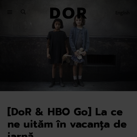
Sari
Sari
la
la
English
meniu
conținut
[DoR & HBO Go] La ce
ne uităm în vacanța de
iarnă