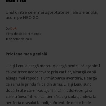
Unul dintre cele mai așteptate seriale ale anului,
acum pe HBO GO.
De
DoR
Timp de citire: 4 minute
11 decembrie 2018
Prietena mea genială
Lila și Lenu aleargă mereu. Aleargă pentru că așa simt
că vor trece neobservate prin cartier, aleargă ca să
ajungă mai repede la următoarea aventură, aleargă
ca să nu le prindă frica din urmă. Lila și Lenu sunt
două fetițe care n-au ajuns încă în adolescență și
care trăiesc într-un cartier sărac și izolat, undeva la
periferia orașului Napoli, suficient de departe de