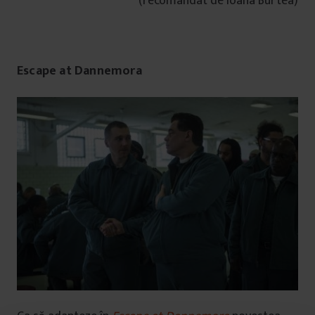
(recomandat de Ioana Burtea)
Escape at Dannemora