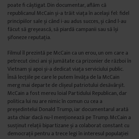
poate fi câștigat. Din documentar, aflăm că
republicanul McCain și-a trăit viața în același fel: fidel
principiilor sale și când i-au adus succes, și când l-au
făcut să greșească, să piardă campanii sau să își
șifoneze reputația.
Filmul îl prezintă pe McCain ca un erou, un om care a
petrecut cinci ani și jumătate ca prizonier de război în
Vietnam și apoi și-a dedicat viața serviciului public.
Însă lecțiile pe care le putem învăța de la McCain
merg mai departe de clișeul patriotului desăvârșit.
McCain a fost mereu loial Partidului Republican, dar
politica lui nu are nimic în comun cu cea a
președintelui Donald Trump, iar documentarul arată
asta chiar dacă nu-l menționează pe Trump. McCain a
susținut relații bipartizane și a colaborat constant cu
democrații pentru a trece legi în interesul populației