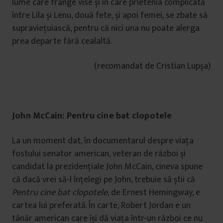
lume care frânge vise și în care prietenia complicată
între Lila și Lenu, două fete, și apoi femei, se zbate să
supraviețuiască, pentru că nici una nu poate alerga
prea departe fără cealaltă.
(recomandat de Cristian Lupșa)
John McCain: Pentru cine bat clopotele
La un moment dat, în documentarul despre viața
fostului senator american, veteran de război și
candidat la prezidențiale John McCain, cineva spune
că dacă vrei să-l înțelegi pe John, trebuie să știi că
Pentru cine bat clopotele
, de Ernest Hemingway, e
cartea lui preferată. În carte, Robert Jordan e un
tânăr american care își dă viața într-un război ce nu