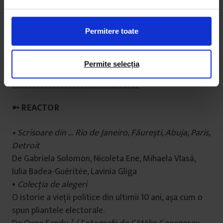
n
salvăm: cinematografe / / Bit de bit / / Aplicații foto
s
pentru nostalgici / / Rețetă + poveste / / Lecturi de
i
plajă / / Idei de lemn / / Cu zmeul pe câmp / /
Permitere toate
m
Vacanța în trei / / Grădini urbane / / Design românesc
ț
de luat acasă / / Cronicile iepurelui
ă
Permite selecția
m
________________________________
â
n
➳
REACTOR
t
u
• Scrisoare din … Rio de Janeiro, Făurești, Abuja, Paris,
l
Detroit
u
De Gabriela Solomon, Nicoleta Ene, Mihaela Vlasă,
i
Iulia Badea-Guéritée, Lavinia Gliga
•
Colecția de alegeri
O istorie a vieții politice din ultimii 10 ani, așa cum o
spun pliantele electorale.