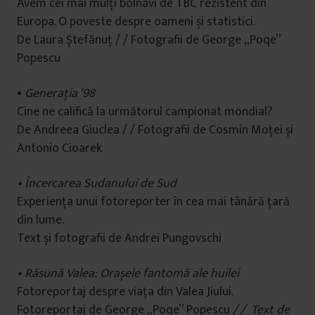
Avem cei mai mulți bolnavi de TBC rezistent din
Europa. O poveste despre oameni și statistici.
De Laura Ștefănuț / / Fotografii de George „Poqe”
Popescu
•
Generația ‘98
Cine ne califică la următorul campionat mondial?
De Andreea Giuclea / / Fotografii de Cosmin Moței și
Antonio Cioarek
•
Încercarea Sudanului de Sud
Experiența unui fotoreporter în cea mai tânără țară
din lume.
Text și fotografii de Andrei Pungovschi
•
Răsună Valea: Orașele fantomă ale huilei
Fotoreportaj despre viața din Valea Jiului.
Fotoreportaj de George „Poqe” Popescu
/ / Text de