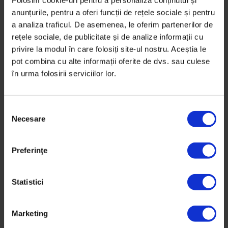
de a înțelege lumea așa cum o văd cei de lângă noi
Folosim cookie-uri pentru a personaliza conținutul și
(citiți eseul Luizei Vasiliu, cea mai curajoasă dintre
anunțurile, pentru a oferi funcții de rețele sociale și pentru
a analiza traficul. De asemenea, le oferim partenerilor de
toți umaniștii care au încercat vreodată să înțeleagă
rețele sociale, de publicitate și de analize informații cu
găurile negre). Pentru că suntem convinși că într-o
privire la modul în care folosiți site-ul nostru. Aceștia le
astfel de căutare, avem șanse mari să ne găsim în
pot combina cu alte informații oferite de dvs. sau culese
primul rând pe noi înșine.
în urma folosirii serviciilor lor.
– Gabriel Dobre, senior editor
S
DoR #16 se găsește pe
shop-ul nostru
sau în librăriile
Necesare
e
partenere.
l
e
Preferinţe
CUPRINS:
c
ț
➳
ACTUALIZATOR
i
Statistici
a
Altă imagine / / Recapitulare / / Roz și încă ceva / /
c
Marketing
Harta verii culturale / / Opinci în jurul lumii / / Ce mai
o