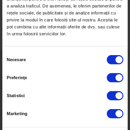
DoR, reînvăț ce sunt compasiunea, blândețea, dreapta
a analiza traficul. De asemenea, le oferim partenerilor de
judecată și umorul.
rețele sociale, de publicitate și de analize informații cu
privire la modul în care folosiți site-ul nostru. Aceștia le
pot combina cu alte informații oferite de dvs. sau culese
în urma folosirii serviciilor lor.
S
Necesare
e
l
e
Preferinţe
Despre DoR
c
ț
Impact
i
Statistici
Newsletter
a
c
Termeni şi condiţii
Marketing
o
GDPR
n
Politica de cookie-uri