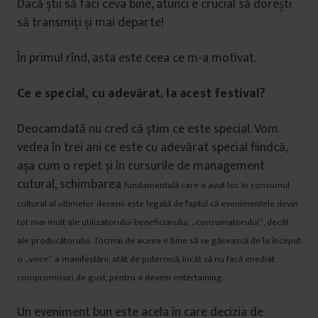
Dacă știi să faci ceva bine, atunci e crucial să dorești
să transmiți și mai departe!
În primul rînd, asta este ceea ce m-a motivat.
Ce e special, cu adevărat, la acest festival?
Deocamdată nu cred că știm ce este special. Vom
vedea în trei ani ce este cu adevărat special fiindcă,
așa cum o repet și în cursurile de management
cutural, schimbarea
fundamentală care a avut loc în consumul
cultural al ultimelor decenii este legată
de faptul că evenimentele devin
tot mai mult ale utilizatorului-beneficiarului, „consumatorului“, decât
ale producătorului. Tocmai de aceea e bine să se găsească de la început
o „voce“ a manifestării, atât de puternică, încât să nu facă imediat
compromisuri de gust, pentru a deveni entertaining.
Un eveniment bun este acela în care decizia de