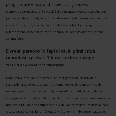
programare e profund subiectivă și
educată.
Democratizarea culturală excesivă și amprenta americanizării, în acest
proces, au determinat, de fapt, banalizarea și aplatizarea fenomenului
cultural european, mai ales în cazul festivalurilor. Așadar, sper ca
Dilema veche să fie cât de cât old school, în această privință, în sensul
cel mai bun.
E vreun paradox în faptul că, în plină criză
mondială a presei, Dilema veche concepe
un
festival de o asemenea anvergură?
Dimpotrivă, este un mod extrem de inteligent și de creativ de a
răspunde crizei presei,
aș spune. Dilema veche, din punctul meu de
vedere, s-a schimbat foarte mult, și-a modificat publicul, abordarea și
chiar patronii, de-a lungul timpului, dar a continuat să rămână o marcă a
intelectualului de orizonturi diverse și de vârste variate, intelectual care
citește presă culturală românească. A fost extrem de complicat să se