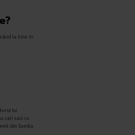
ce?
rând la tine în
orul lui
u cari saci cu
venit din Suedia