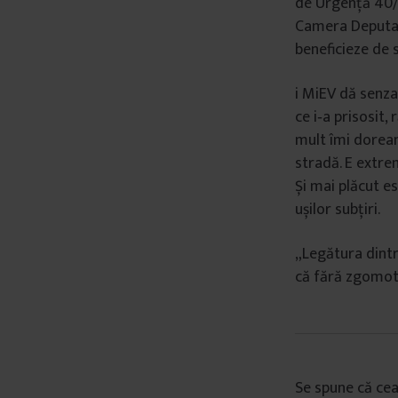
de Urgență 40/2
Camera Deputați
beneficieze de 
i MiEV dă senza
ce i‑a prisosit,
mult îmi doream
stradă. E extrem
Și mai plăcut e
ușilor subțiri.
„Legătura dintr
că fără zgomot ș
Se spune că cea