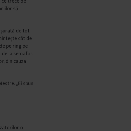
 ce trece de
niilor să
ușurată de tot
amintește cât de
de pe ring pe
l de la semafor.
or, din cauza
Mestre. „Ei spun
zatorilor o