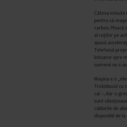
Câteva minute m
pentru că mași
carbon. Pleacă d
al roților pe a
apasă accelerați
Telefonul propri
întoarce spre m
oamenii nu s‑au
Mașina e o „elec
Troleibuzul cu 
cai –, dar o gre
sunt silențioas
cablurile de ali
disponibil de la