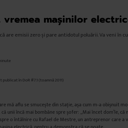
t vremea mașinilor electri
ă are emisii zero și pare antidotul poluării. Va veni în cu
 minute
st publicat în DoR #7.1 (toamnă 2011)
care mă aflu se smucește din stație, așa cum m‑a obișnuit mot
t că unii încă mai bombăne spre șofer: „Mai încet dom’le, că n
 spre o întâlnire cu Rafael de Mestre, un antreprenor care a 
așina electrică, pentru a demonstra că se poate.