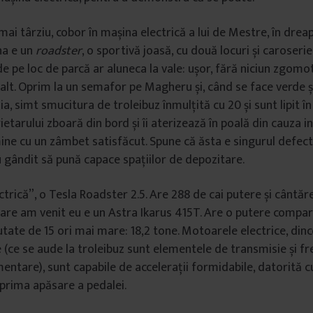
ai târziu, cobor în mașina electrică a lui de Mestre, în dreap
na e un
roadster
, o sportivă joasă, cu două locuri și caroserie
e pe loc de parcă ar aluneca la vale: ușor, fără niciun zgomot
sfalt. Oprim la un semafor pe Magheru și, când se face verde 
a, simt smucitura de troleibuz înmulțită cu 20 și sunt lipit în
etarului zboară din bord și îi aterizează în poală din cauza ine
ine cu un zâmbet satisfăcut. Spune că ăsta e singurul defect 
 gândit să pună capace spațiilor de depozitare.
trică”, o Tesla Roadster 2.5. Are 288 de cai putere și cântăre
care am venit eu e un Astra Ikarus 415T. Are o putere compar
utate de 15 ori mai mare: 18,2 tone. Motoarele electrice, dinc
e (ce se aude la troleibuz sunt elementele de transmisie și f
mentare), sunt capabile de accelerații formidabile, datorită c
 prima apăsare a pedalei.