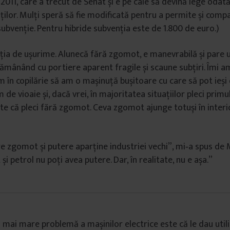
011, care a trecut de Senat și e pe cale să devină lege odată
lor. Mulți speră să fie modificată pentru a permite și compa
subvenție. Pentru hibride subvenția este de 1.800 de euro.)
ția de ușurime. Alunecă fără zgomot, e manevrabilă și pare 
 rămânând cu portiere aparent fragile și scaune subțiri. Îmi 
 în copilărie să am o mașinuță bușitoare cu care să pot ieși 
 de vioaie și, dacă vrei, în majoritatea situațiilor pleci primu
ste că pleci fără zgomot. Ceva zgomot ajunge totuși în interi
e zgomot și putere aparține industriei vechi”, mi‑a spus de 
i petrol nu poți avea putere. Dar, în realitate, nu e așa.”
 mai mare problemă a mașinilor electrice este că le dau utili