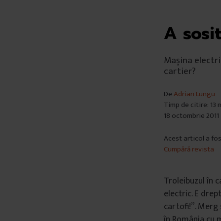
A sosi
Mașina electric
cartier?
De
Adrian Lungu
Timp de citire: 13
18 octombrie 2011
Acest articol a fo
Cumpără revista
Troleibuzul în 
electric. E drep
cartofi!”. Merg
în România cu m