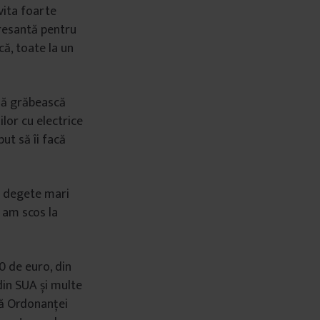
evita foarte
resantă pentru
că, toate la un
 să grăbească
ilor cu electrice
ut să îi facă
și degete mari
 am scos la
0 de euro, din
din SUA și multe
ză Ordonanței