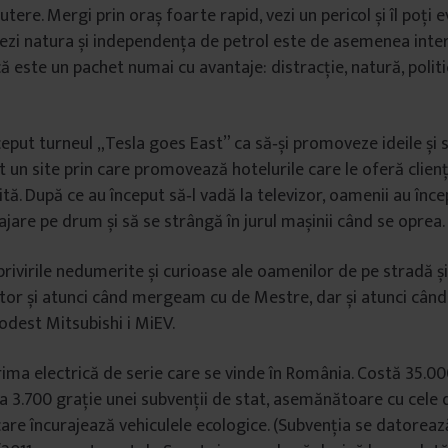
tere. Mergi prin oraș foarte rapid, vezi un pericol și îl poți 
ezi natura și independența de petrol este de asemenea inte
că este un pachet numai cu avantaje: distracție, natură, politi
eput turneul „Tesla goes East” ca să‑și promoveze ideile și
 un site prin care promovează hotelurile care le oferă clienț
tă. După ce au început să‑l vadă la televizor, oamenii au încep
jare pe drum și să se strângă în jurul mașinii când se oprea.
privirile nedumerite și curioase ale oamenilor de pe stradă 
tor și atunci când mergeam cu de Mestre, dar și atunci când
dest Mitsubishi i MiEV.
ima electrică de serie care se vinde în România. Costă 35.00
a 3.700 grație unei subvenții de stat, asemănătoare cu cele 
care încurajează vehiculele ecologice. (Subvenția se datorea