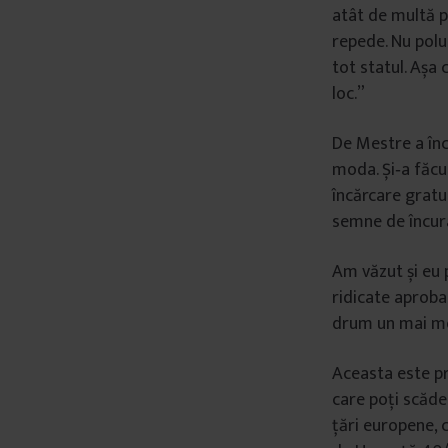
atât de multă pu
â
repede. Nu polu
n
tot statul. Așa 
t
loc.”
u
l
De Mestre a înc
u
i
moda. Și‑a făcut
încărcare gratui
semne de încura
Am văzut și eu 
ridicate aproba
drum un mai mo
Aceasta este pr
care poți scăde
țări europene, 