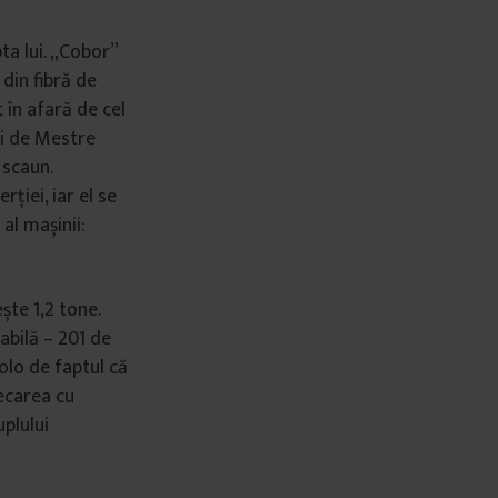
ta lui. „Cobor”
 din fibră de
 în afară de cel
și de Mestre
 scaun.
rției, iar el se
al mașinii:
ște 1,2 tone.
abilă – 201 de
olo de faptul că
recarea cu
uplului