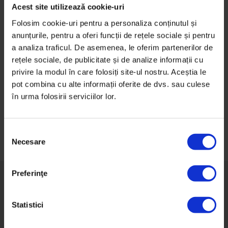
Acest site utilizează cookie-uri
Folosim cookie-uri pentru a personaliza conținutul și
anunțurile, pentru a oferi funcții de rețele sociale și pentru
Ține-mă minte
a analiza traficul. De asemenea, le oferim partenerilor de
Autentificare
rețele sociale, de publicitate și de analize informații cu
privire la modul în care folosiți site-ul nostru. Aceștia le
pot combina cu alte informații oferite de dvs. sau culese
Ai uitat parola?
în urma folosirii serviciilor lor.
S
Necesare
e
l
e
Preferinţe
c
ț
i
Statistici
Despre DoR
a