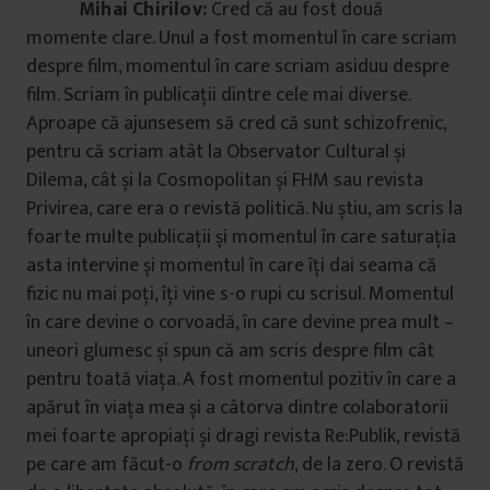
Mihai Chirilov:
Cred că au fost două
momente clare. Unul a fost momentul în care scriam
despre film, momentul în care scriam asiduu despre
film. Scriam în publicații dintre cele mai diverse.
Aproape că ajunsesem să cred că sunt schizofrenic,
pentru că scriam atât la Observator Cultural și
Dilema, cât și la Cosmopolitan și FHM sau revista
Privirea, care era o revistă politică. Nu știu, am scris la
foarte multe publicații și momentul în care saturația
asta intervine și momentul în care îți dai seama că
fizic nu mai poți, îți vine s-o rupi cu scrisul. Momentul
în care devine o corvoadă, în care devine prea mult –
uneori glumesc și spun că am scris despre film cât
pentru toată viața. A fost momentul pozitiv în care a
apărut în viața mea și a câtorva dintre colaboratorii
mei foarte apropiați și dragi revista Re:Publik, revistă
pe care am făcut-o
from scratch
, de la zero. O revistă