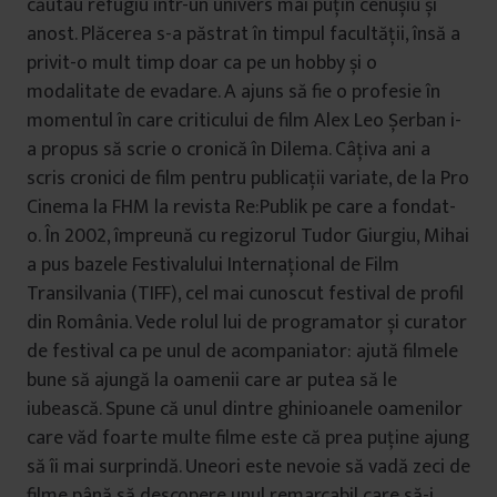
căutau refugiu într-un univers mai puțin cenușiu și
anost. Plăcerea s-a păstrat în timpul facultății, însă a
privit-o mult timp doar ca pe un hobby și o
modalitate de evadare. A ajuns să fie o profesie în
momentul în care criticului de film Alex Leo Șerban i-
a propus să scrie o cronică în Dilema. Câțiva ani a
scris cronici de film pentru publicații variate, de la Pro
Cinema la FHM la revista Re:Publik pe care a fondat-
o. În 2002, împreună cu regizorul Tudor Giurgiu, Mihai
a pus bazele Festivalului Internațional de Film
Transilvania (TIFF), cel mai cunoscut festival de profil
din România. Vede rolul lui de programator și curator
de festival ca pe unul de acompaniator: ajută filmele
bune să ajungă la oamenii care ar putea să le
iubească. Spune că unul dintre ghinioanele oamenilor
care văd foarte multe filme este că prea puține ajung
să îi mai surprindă. Uneori este nevoie să vadă zeci de
filme până să descopere unul remarcabil care să-i