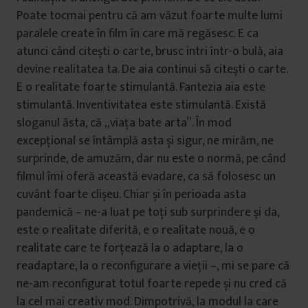
Poate tocmai pentru că am văzut foarte multe lumi
paralele create în film în care mă regăsesc. E ca
atunci când citești o carte, brusc intri într-o bulă, aia
devine realitatea ta. De aia continui să citești o carte.
E o realitate foarte stimulantă. Fantezia aia este
stimulantă. Inventivitatea este stimulantă. Există
sloganul ăsta, că „viața bate arta”. În mod
excepțional se întâmplă asta și sigur, ne mirăm, ne
surprinde, de amuzăm, dar nu este o normă, pe când
filmul îmi oferă această evadare, ca să folosesc un
cuvânt foarte clișeu. Chiar și în perioada asta
pandemică – ne-a luat pe toți sub surprindere și da,
este o realitate diferită, e o realitate nouă, e o
realitate care te forțează la o adaptare, la o
readaptare, la o reconfigurare a vieții –, mi se pare că
ne-am reconfigurat totul foarte repede și nu cred că
la cel mai creativ mod. Dimpotrivă, la modul la care