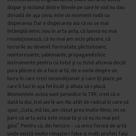
dispar și niciunul dintre filmele pe care le văd nu dau
dovadă de așa ceva, este un moment rudă cu
disperarea. Dar e disperarea aia că nu se mai
întâmplă nimic nou în arta asta, că lumea nu mai
revoluționează, că nu mai am nicio plăcere, că
lucrurile au devenit formatate, plictisitoare,
neinteresante, șablonarde, propagandistice.
Instrumente pentru cu totul și cu totul altceva decât
pura plăcere de a face artă, de a vorbi despre un
lucru în care crezi necondiționat și care îți place, pe
care îl faci în așa fel încât și altuia să-i placă.
Momentele astea sunt periodice la TIFF, cred că o
dată la doi, trei ani le am. Nu atât de radical în care să
spun „Gata, mă las, am văzut prea multe filme, mi se
pare că arta asta este moartă și că eu nu mai pot
găsi”. Pentru că, din fericire – ca orice formă de artă
unde există multe renașteri false și mulți profeți falși