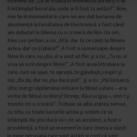
moment de „Ce ar fi dacă în momentul ăla nu ți s-ar
t
fi întâmplat lucrul ăla, unde ai fi fost tu astăzi?”. Bine,
u
mie fix în momentul în care mi-am dat lucrarea de
l
absolvență la Facultatea de Electronică a fost când
u
i
am debutat la Dilema cu o cronică de film. Un om,
Alex Leo Șerban, a zis „Măi, dar tu ce cauți la filmele
astea, dar ce-ți place?”. A fost o conversație despre
filme în care, nu știu, el a avut un fler și a zis „Tu nu ai
vrea să scrii despre filme?”. A fost acea întrebare la
care, cum să spun, te oprești, te gândești, respiri și
zici „Ba da, dar nu știu dacă pot”. Și a zis „Păi încearcă.
Uite, mergi săptămâna viitoare la filmul cutare – era
vorba de filmul cu Meryl Streep,
Râul ucigaș
–, vezi-l și
trimite-mi o cronică”. Trebuie să aibă atâtea semne,
cu titlu, cu toate lucrurile astea și vedem ce se
întâmplă. Nu știu dacă să-i zic un accident, a fost o
providență, a fost un moment în care cineva a văzut
în mine persoana care sunt astăzi și cred că sunt