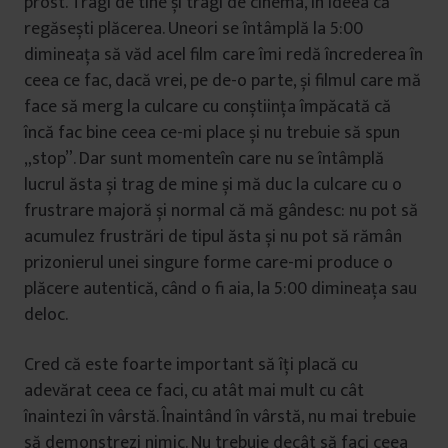
prost. Tragi de tine și tragi de cinema, în ideea că
regăsești plăcerea. Uneori se întâmplă la 5:00
dimineața să văd acel film care îmi redă încrederea în
ceea ce fac, dacă vrei, pe de-o parte, și filmul care mă
face să merg la culcare cu conștiința împăcată că
încă fac bine ceea ce-mi place și nu trebuie să spun
„stop”. Dar sunt momenteîn care nu se întâmplă
lucrul ăsta și trag de mine și mă duc la culcare cu o
frustrare majoră și normal că mă gândesc: nu pot să
acumulez frustrări de tipul ăsta și nu pot să rămân
prizonierul unei singure forme care-mi produce o
plăcere autentică, când o fi aia, la 5:00 dimineața sau
deloc.
Cred că este foarte important să îți placă cu
adevărat ceea ce faci, cu atât mai mult cu cât
înaintezi în vârstă. Înaintând în vârstă, nu mai trebuie
să demonstrezi nimic. Nu trebuie decât să faci ceea