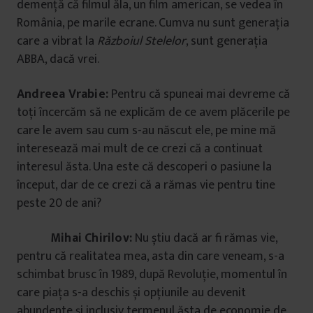
demență că filmul ăla, un film american, se vedea în
România, pe marile ecrane. Cumva nu sunt generația
care a vibrat la
Războiul Stelelor
, sunt generația
ABBA, dacă vrei.
Andreea Vrabie:
Pentru că spuneai mai devreme că
toți încercăm să ne explicăm de ce avem plăcerile pe
care le avem sau cum s-au născut ele, pe mine mă
interesează mai mult de ce crezi că a continuat
interesul ăsta. Una este că descoperi o pasiune la
început, dar de ce crezi că a rămas vie pentru tine
peste 20 de ani?
Mihai Chirilov:
Nu știu dacă ar fi rămas vie,
pentru că realitatea mea, asta din care veneam, s-a
schimbat brusc în 1989, după Revoluție, momentul în
care piața s-a deschis și opțiunile au devenit
abundente și inclusiv termenul ăsta de economie de