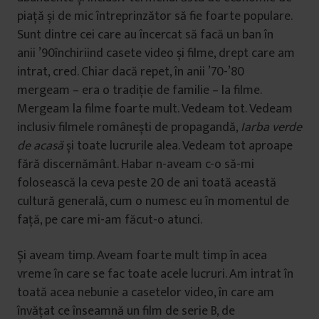
piață și de mic întreprinzător să fie foarte populare.
Sunt dintre cei care au încercat să facă un ban în
anii ’90închiriind casete video și filme, drept care am
intrat, cred. Chiar dacă repet, în anii ’70-’80
mergeam – era o tradiție de familie – la filme.
Mergeam la filme foarte mult. Vedeam tot. Vedeam
inclusiv filmele românești de propagandă,
Iarba verde
de acasă
și toate lucrurile alea. Vedeam tot aproape
fără discernământ. Habar n-aveam c-o să-mi
folosească la ceva peste 20 de ani toată această
cultură generală, cum o numesc eu în momentul de
față, pe care mi-am făcut-o atunci.
Și aveam timp. Aveam foarte mult timp în acea
vreme în care se fac toate acele lucruri. Am intrat în
toată acea nebunie a casetelor video, în care am
învățat ce înseamnă un film de serie B, de