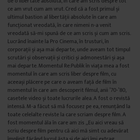
de o libertate absolută, în care am scris despre tot
ce am vrut cum am vrut. Cred că a fost primul și
ultimul bastion al libertății absolute în care am
funcționat vreodată, în care nimeni n-a venit
vreodată să-mi spună de ce am scris și cum am scris.
Lucrând înainte la Pro Cinema, în trusturi, în
corporații și așa mai departe, unde aveam tot timpul
scrutări și observații și critici și admonestări și așa
mai departe. Momentul Re:Publik în viața mea a fost
momentul în care am scris liber despre film, cu
aceeași plăcere pe care o aveam față de film în
momentul în care am descoperit filmul, anii ’70-’80,
casetele video și toate lucrurile alea. A fost o revistă
intensă. M-a făcut să mă focusez pe ea, renunțând la
toate celelalte reviste la care scriam despre film. A
fost momentul ăla în care am zis „Eu aici vreau să
scriu despre film pentru că aici mă simt cu adevărat
împlinit făcând lucrul ăsta și de aici îmi extrag