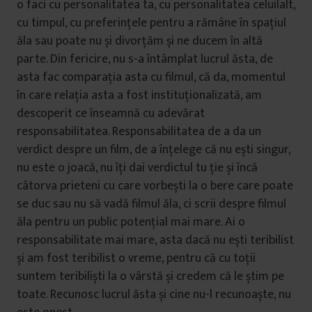
o faci cu personalitatea ta, cu personalitatea celuilalt,
cu timpul, cu preferințele pentru a rămâne în spațiul
ăla sau poate nu și divorțăm și ne ducem în altă
parte. Din fericire, nu s-a întâmplat lucrul ăsta, de
asta fac comparația asta cu filmul, că da, momentul
în care relația asta a fost instituționalizată, am
descoperit ce înseamnă cu adevărat
responsabilitatea. Responsabilitatea de a da un
verdict despre un film, de a înțelege că nu ești singur,
nu este o joacă, nu îți dai verdictul tu ție și încă
câtorva prieteni cu care vorbești la o bere care poate
se duc sau nu să vadă filmul ăla, ci scrii despre filmul
ăla pentru un public potențial mai mare. Ai o
responsabilitate mai mare, asta dacă nu ești teribilist
și am fost teribilist o vreme, pentru că cu toții
suntem teribiliști la o vârstă și credem că le știm pe
toate. Recunosc lucrul ăsta și cine nu-l recunoaște, nu