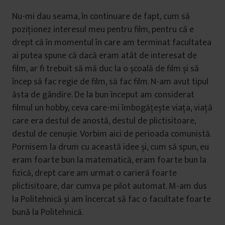
Nu-mi dau seama, în continuare de fapt, cum să
poziționez interesul meu pentru film, pentru că e
drept că în momentul în care am terminat facultatea
ai putea spune că dacă eram atât de interesat de
film, ar fi trebuit să mă duc la o școală de film și să
încep să fac regie de film, să fac film. N-am avut tipul
ăsta de gândire. De la bun început am considerat
filmul un hobby, ceva care-mi îmbogățește viața, viață
care era destul de anostă, destul de plictisitoare,
destul de cenușie. Vorbim aici de perioada comunistă.
Pornisem la drum cu această idee și, cum să spun, eu
eram foarte bun la matematică, eram foarte bun la
fizică, drept care am urmat o carieră foarte
plictisitoare, dar cumva pe pilot automat. M-am dus
la Politehnică și am încercat să fac o facultate foarte
bună la Politehnică.