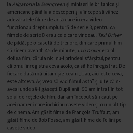
la
Aligatorul
la
Evengreen
și miniseriile britanice și
americane până la a descoperi și a începe să vânez
adevăratele filme de artă care în era video
funcționau drept umplutură de serie B, pentru că
filmele de serie B erau cele care vindeau.
Taxi Driver
,
de pildă, pe o casetă de trei ore, din care primul film
să zicem avea 1h 45 de minute,
Taxi Driver
era al
doilea film, căruia nici nu-i prindeai sfârșitul, pentru
că omul înregistra ceva acolo, ca să fie înregistrat. De
fiecare dată mă uitam și ziceam „Uau, aici este ceva,
este altceva. Aș vrea să văd filmul ăsta” și uite că n-
aveai unde să-l găsești. După anii ’90 am intrat în tot
soiul de rețele de film, dar am început să-i caut pe
acei oameni care închiriau casete video și cu un alt tip
de cinema. Am găsit filme de François Truffaut, am
găsit filme de Bob Fosse, am găsit filme de Fellini pe
casete video.