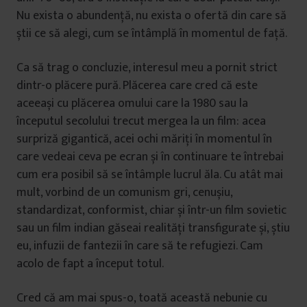
Nu exista o abundență, nu exista o ofertă din care să
știi ce să alegi, cum se întâmplă în momentul de față.
Ca să trag o concluzie, interesul meu a pornit strict
dintr-o plăcere pură. Plăcerea care cred că este
aceeași cu plăcerea omului care la 1980 sau la
începutul secolului trecut mergea la un film: acea
surpriză gigantică, acei ochi măriți în momentul în
care vedeai ceva pe ecran și în continuare te întrebai
cum era posibil să se întâmple lucrul ăla. Cu atât mai
mult, vorbind de un comunism gri, cenușiu,
standardizat, conformist, chiar și într-un film sovietic
sau un film indian găseai realități transfigurate și, știu
eu, infuzii de fantezii în care să te refugiezi. Cam
acolo de fapt a început totul.
Cred că am mai spus-o, toată această nebunie cu