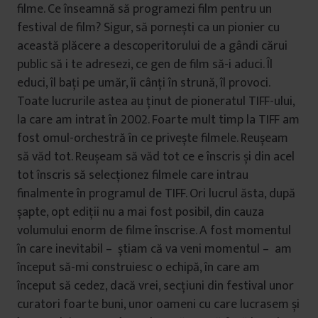
filme. Ce înseamnă să programezi film pentru un
festival de film? Sigur, să pornești ca un pionier cu
această plăcere a descoperitorului de a gândi cărui
public să i te adresezi, ce gen de film să-i aduci. Îl
educi, îl bați pe umăr, îi cânți în strună, îl provoci.
Toate lucrurile astea au ținut de pioneratul TIFF-ului,
la care am intrat în 2002. Foarte mult timp la TIFF am
fost omul-orchestră în ce privește filmele. Reușeam
să văd tot. Reușeam să văd tot ce e înscris și din acel
tot înscris să selecționez filmele care intrau
finalmente în programul de TIFF. Ori lucrul ăsta, după
șapte, opt ediții nu a mai fost posibil, din cauza
volumului enorm de filme înscrise. A fost momentul
în care inevitabil – știam că va veni momentul – am
început să-mi construiesc o echipă, în care am
început să cedez, dacă vrei, secțiuni din festival unor
curatori foarte buni, unor oameni cu care lucrasem și