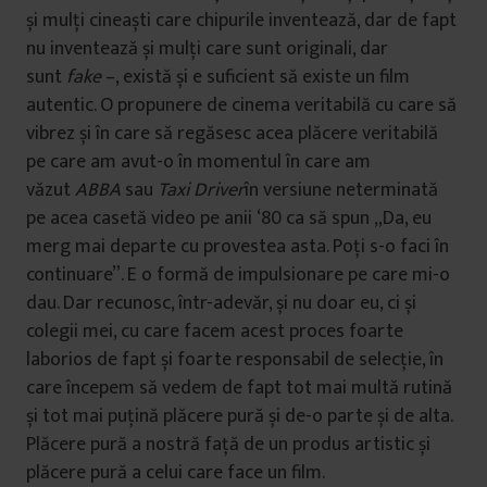
și mulți cineaști care chipurile inventează, dar de fapt
nu inventează și mulți care sunt originali, dar
sunt
fake
–, există și e suficient să existe un film
autentic. O propunere de cinema veritabilă cu care să
vibrez și în care să regăsesc acea plăcere veritabilă
pe care am avut-o în momentul în care am
văzut
ABBA
sau
Taxi Driver
în versiune neterminată
pe acea casetă video pe anii ‘80 ca să spun „Da, eu
merg mai departe cu provestea asta. Poți s-o faci în
continuare”. E o formă de impulsionare pe care mi-o
dau. Dar recunosc, într-adevăr, și nu doar eu, ci și
colegii mei, cu care facem acest proces foarte
laborios de fapt și foarte responsabil de selecție, în
care începem să vedem de fapt tot mai multă rutină
și tot mai puțină plăcere pură și de-o parte și de alta.
Plăcere pură a nostră față de un produs artistic și
plăcere pură a celui care face un film.