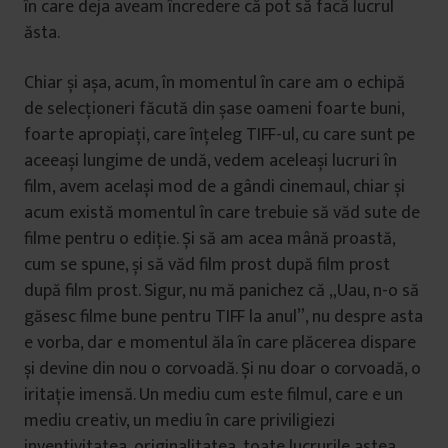
în care deja aveam încredere că pot să facă lucrul
ăsta.
Chiar și așa, acum, în momentul în care am o echipă
de selecționeri făcută din șase oameni foarte buni,
foarte apropiați, care înțeleg TIFF-ul, cu care sunt pe
aceeași lungime de undă, vedem aceleași lucruri în
film, avem același mod de a gândi cinemaul, chiar și
acum există momentul în care trebuie să văd sute de
filme pentru o ediție. Și să am acea mână proastă,
cum se spune, și să văd film prost după film prost
după film prost. Sigur, nu mă panichez că „Uau, n-o să
găsesc filme bune pentru TIFF la anul”, nu despre asta
e vorba, dar e momentul ăla în care plăcerea dispare
și devine din nou o corvoadă. Și nu doar o corvoadă, o
iritație imensă. Un mediu cum este filmul, care e un
mediu creativ, un mediu în care priviligiezi
inventivitatea, originalitatea, toate lucrurile astea