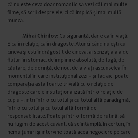
că nu este ceva doar romantic să vezi cât mai multe
filme, să scrii despre ele, ci că implică și mai multă
muncă.
Mihai Chirilov:
Cu siguranță, dar e ca în viață.
E ca în relație, ca în dragoste. Atunci când nu ești cu
cineva și esti îndrăgostit de cineva, ai senzația aia de
fluturi în stomac, de împlinire absolută, de fugă, de
căutare, de dorință, de nou, de-a v-ați ascunselea. În
momentul în care instituționalizezi – și fac aici poate
comparația asta foarte trivială cu o relație de
dragoste care e instituționalizată într-o relație de
cuplu –, intri într-o cu totul și cu totul altă paradigmă,
într-o cu totul și cu totul altă formă de
responsabilitate. Poate și într-o formă de rutină, să
nu fugim de acest cuvânt, că se întâmplă. În certuri, în
nemulțumiri și intervine toată acea negociere pe care