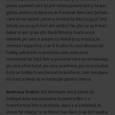
puțini oamenii care îți pot vedea potențialul și te pot
ghida, pentru că dacă nu ar fi existat Alex Leo Șerban,
care să-mi spună „scrie o cronică la
Râul ucigaș”
, mă
întreb, eu nu aș fi fost aici astăzi? Nu știu ce aș fi fost,
habar n-am. Și nu știu dacă filmul și toată acea
nebunie pe care o aveam cu filmul și cu muzica, la
vremea respectivă, s-ar fi tradus în ceva dincolo de
hobby, adică într-o profesie, cum este ea în
momentul de față. Într-o profesie care nu se bazează
pe ceva structurat, pe ceva academic, pe ceva studiat.
Este un hobby transformat în profesie, cum îmi place
să cred, e ideal să se întâmple pentru cineva.
Andreea Vrabie:
Mă întrebam dacă odată ce
hobbyul ăsta sau pasiunea ta pentru film s-a
transformat într-o profesie, dacă s-a schimbat în
vreun fel relația ta cu filmul. Sau dacă ți-ai dat seama