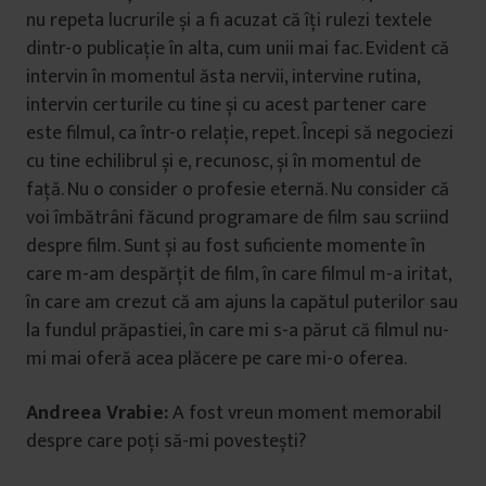
nu repeta lucrurile și a fi acuzat că îți rulezi textele
dintr-o publicație în alta, cum unii mai fac. Evident că
intervin în momentul ăsta nervii, intervine rutina,
intervin certurile cu tine și cu acest partener care
este filmul, ca într-o relație, repet. Începi să negociezi
cu tine echilibrul și e, recunosc, și în momentul de
față. Nu o consider o profesie eternă. Nu consider că
voi îmbătrâni făcund programare de film sau scriind
despre film. Sunt și au fost suficiente momente în
care m-am despărțit de film, în care filmul m-a iritat,
în care am crezut că am ajuns la capătul puterilor sau
la fundul prăpastiei, în care mi s-a părut că filmul nu-
mi mai oferă acea plăcere pe care mi-o oferea.
Andreea Vrabie:
A fost vreun moment memorabil
despre care poți să-mi povestești?