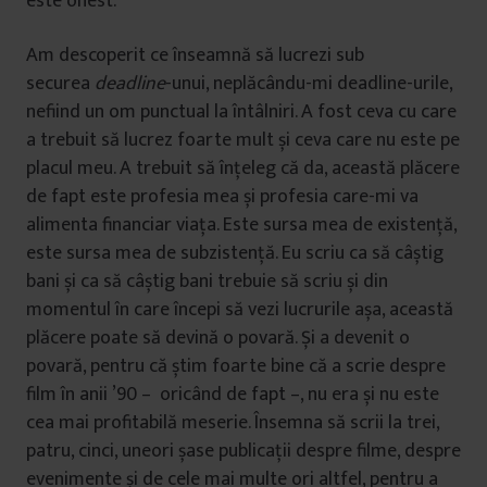
este onest.
Am descoperit ce înseamnă să lucrezi sub
securea
deadline
-unui, neplăcându-mi deadline-urile,
nefiind un om punctual la întâlniri. A fost ceva cu care
a trebuit să lucrez foarte mult și ceva care nu este pe
placul meu. A trebuit să înțeleg că da, această plăcere
de fapt este profesia mea și profesia care-mi va
alimenta financiar viața. Este sursa mea de existență,
este sursa mea de subzistență. Eu scriu ca să câștig
bani și ca să câștig bani trebuie să scriu și din
momentul în care începi să vezi lucrurile așa, această
plăcere poate să devină o povară. Și a devenit o
povară, pentru că știm foarte bine că a scrie despre
film în anii ’90 – oricând de fapt –, nu era și nu este
cea mai profitabilă meserie. Însemna să scrii la trei,
patru, cinci, uneori șase publicații despre filme, despre
evenimente și de cele mai multe ori altfel, pentru a