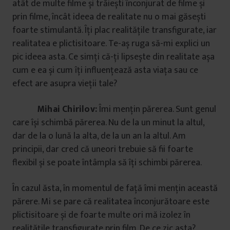
atât de multe filme și trăiești înconjurat de filme și
prin filme, încât ideea de realitate nu o mai găsești
foarte stimulantă. Îți plac realitățile transfigurate, iar
realitatea e plictisitoare. Te-aș ruga să-mi explici un
pic ideea asta. Ce simți că-ți lipsește din realitate așa
cum e ea și cum îți influențează asta viața sau ce
efect are asupra vieții tale?
Mihai Chirilov:
Îmi mențin părerea. Sunt genul
care își schimbă părerea. Nu de la un minut la altul,
dar de la o lună la alta, de la un an la altul. Am
principii, dar cred că uneori trebuie să fii foarte
flexibil și se poate întâmpla să îți schimbi părerea.
În cazul ăsta, în momentul de față îmi mențin această
părere. Mi se pare că realitatea înconjurătoare este
plictisitoare și de foarte multe ori mă izolez în
realitățile transfigurate prin film. De ce zic asta?