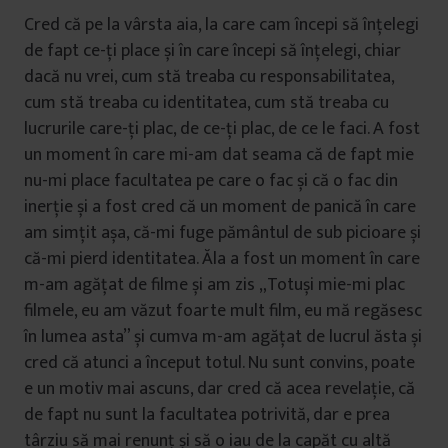
Cred că pe la vârsta aia, la care cam începi să înțelegi
de fapt ce-ți place și în care începi să înțelegi, chiar
dacă nu vrei, cum stă treaba cu responsabilitatea,
cum stă treaba cu identitatea, cum stă treaba cu
lucrurile care-ți plac, de ce-ți plac, de ce le faci. A fost
un moment în care mi-am dat seama că de fapt mie
nu-mi place facultatea pe care o fac și că o fac din
inerție și a fost cred că un moment de panică în care
am simțit așa, că-mi fuge pământul de sub picioare și
că-mi pierd identitatea. Ăla a fost un moment în care
m-am agățat de filme și am zis „Totuși mie-mi plac
filmele, eu am văzut foarte mult film, eu mă regăsesc
în lumea asta” și cumva m-am agățat de lucrul ăsta și
cred că atunci a început totul. Nu sunt convins, poate
e un motiv mai ascuns, dar cred că acea revelație, că
de fapt nu sunt la facultatea potrivită, dar e prea
târziu să mai renunț și să o iau de la capăt cu altă