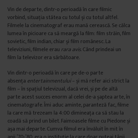
Vin de departe, dintr-o perioadă în care filmic
vorbind, situația stătea cu totul și cu totul altfel.
Filmele la cinematograf erau mană cerească. Se călca
lumea în picioare ca să meargă la film: film străin, film
sovietic, film indian, chiar și film românesc. La
televiziuni, filmele erau
rara avis
. Când prindeai un
film la televizor era sărbătoare.
Vin dintr-o perioadă în care pe de-o parte
absența
entertainmentului
– și mă refer aici strict la
film – în spațiul televizual, dacă vrei, și pe de altă
parte acest succes enorm al celei de-a șaptea arte, în
cinematografe. Îmi aduc aminte, paranteză fac, filme
la care mă trezeam la 4:00 dimineața ca să stau la
coadă să prind un bilet. Faimoasele filme cu Piedone și
așa mai departe. Cumva filmul era învăluit în mit în
anii ’70-’80, era o instituție la care doar puteai tânji.