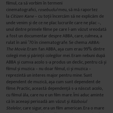
filmul, ca să vorbim în termeni
cinematografici,
rosebudul
meu, să mă raportez
la
Citizen Kane
– cu toții încercăm să ne explicăm de
unde venim și de ce ne plac lucrurile care ne plac –,
unul dintre primele filme pe care l-am văzut vreodată
a fost un documentar despre ABBA, care, culmea, a
rulat în anii ’70 în cinematografe. Se chema
ABBA:
The Movie
. Eram fan ABBA, așa cum erau 99% dintre
colegii mei și părinții colegilor mei. Eram nebuni după
ABBA și cumva acolo s-a produs un declic, pentru că și
filmul și muzica – nu doar filmul, ci și muzica –
reprezintă un interes major pentru mine. Sunt
dependent de muzică, așa cum sunt dependent de
filme. Practic, această dependență s-a născut acolo,
cu filmul ăla, care nu e un film mare. Îmi aduc aminte
că în aceeași perioadă am văzut și
Războiul
Stelelor,
care sigur, era un film american. Era o mare