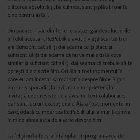
plăcerea absolută și, ba culmea, sunt și plătit foarte
bine pentru asta”.
Din păcate – sau din fericire, astăzi gândesc lucrurile
în felul acesta –, Re:Publik a avut o viață scurtă: trei
ani. Suficient cât să-ți dai seama ce-ți place și
suficient să-ți dai seama că nu va mai exista ceva
similar și suficient cât să-ți dai seama că trebuie să te
oprești din a scrie film. Ori ăla a fost momentul în
care eu am încetat să mai scriu despre filme. Sigur,
am scris sporadic, la invitația unor prieteni, la
invitația unor reviste de a avea un text colaborare,
dar sunt lucruri excepționale. Ăla a fost momentul în
care, odată cu moartea Re:Publik-ului, a murit cumva
în mine ideea asta de a scrie despre film.
La fel și nu la fel s-a întâmplat cu programarea de