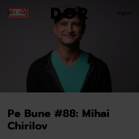
Sari
Sari
la
la
English
meniu
conținut
Pe Bune #88: Mihai
Chirilov