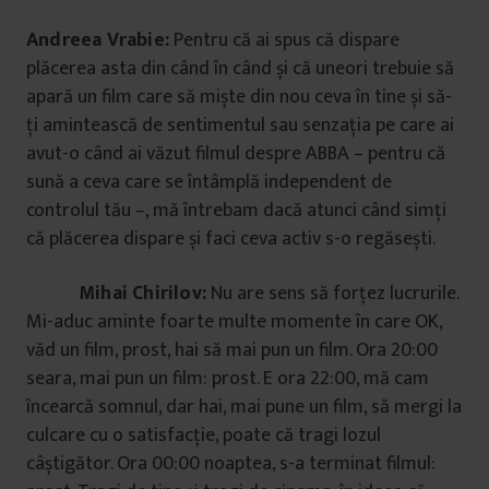
Andreea Vrabie:
Pentru că ai spus că dispare
plăcerea asta din când în când și că uneori trebuie să
apară un film care să miște din nou ceva în tine și să-
ți amintească de sentimentul sau senzația pe care ai
avut-o când ai văzut filmul despre ABBA – pentru că
sună a ceva care se întâmplă independent de
controlul tău –, mă întrebam dacă atunci când simți
că plăcerea dispare și faci ceva activ s-o regăsești.
Mihai Chirilov:
Nu are sens să forțez lucrurile.
Mi-aduc aminte foarte multe momente în care OK,
văd un film, prost, hai să mai pun un film. Ora 20:00
seara, mai pun un film: prost. E ora 22:00, mă cam
încearcă somnul, dar hai, mai pune un film, să mergi la
culcare cu o satisfacție, poate că tragi lozul
câștigător. Ora 00:00 noaptea, s-a terminat filmul: