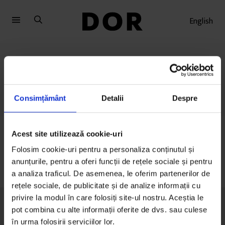
Sari
Sari
la
la
English
meniu
conținut
Povești unu:unu
Consimțământ
Detalii
Despre
Acest site utilizează cookie-uri
Folosim cookie-uri pentru a personaliza conținutul și
anunțurile, pentru a oferi funcții de rețele sociale și pentru
a analiza traficul. De asemenea, le oferim partenerilor de
rețele sociale, de publicitate și de analize informații cu
privire la modul în care folosiți site-ul nostru. Aceștia le
pot combina cu alte informații oferite de dvs. sau culese
în urma folosirii serviciilor lor.