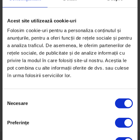
Acest site utilizează cookie-uri
Folosim cookie-uri pentru a personaliza conținutul și
Alwarda
anunțurile, pentru a oferi funcții de rețele sociale și pentru
a analiza traficul. De asemenea, le oferim partenerilor de
rețele sociale, de publicitate și de analize informații cu
40,00
lei
privire la modul în care folosiți site-ul nostru. Aceștia le
pot combina cu alte informații oferite de dvs. sau culese
Stoc epuizat
în urma folosirii serviciilor lor.
Alwarda, Ruxandra Novac
S
Necesare
e
l
e
Preferinţe
c
ț