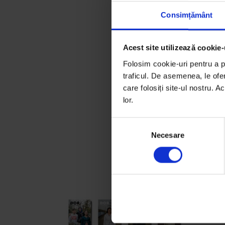
Consimțământ
Acest site utilizează cookie-
Folosim cookie-uri pentru a pe
traficul. De asemenea, le ofer
care folosiți site-ul nostru. A
lor.
S
Necesare
e
l
e
c
ț
i
a
c