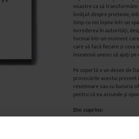
noastre ca să transformăm i
învățat despre prietenie, int
timp cu noi înșine într-un sp
încrederea în autorități, des
tocmai într-un moment care 
care să facă fiecare zi ceva 
înseamnă uneori să ajuți pe 
Pe copertă e un desen de Dan
provocările acestui prezent 
resemnare sau cu bucuria of
pentru că ea ascunde și opor
Din cuprins:
Ce-a făcut președintele 
când a venit pandemia