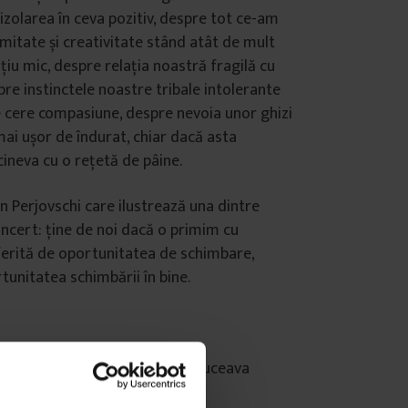
zolarea în ceva pozitiv, despre tot ce-am
imitate și creativitate stând atât de mult
ațiu mic, despre relația noastră fragilă cu
pre instinctele noastre tribale intolerante
cere compasiune, despre nevoia unor ghizi
mai ușor de îndurat, chiar dacă asta
cineva cu o rețetă de pâine.
 Perjovschi care ilustrează una dintre
incert: ține de noi dacă o primim cu
erită de oportunitatea de schimbare,
tunitatea schimbării în bine.
unei asociații de locatari din Suceava