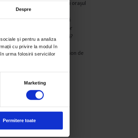
nce zeci de mii de euro pentru orașul
Despre
nă despre singurătate și relații
emie rasismul împotriva romilor
ta să devenim prieteni mai buni?
 sociale și pentru a analiza
 care să poată opri COVID-19
rmații cu privire la modul în
ne în bucătăriile a peste un milion de
n urma folosirii serviciilor
Marketing
Permitere toate