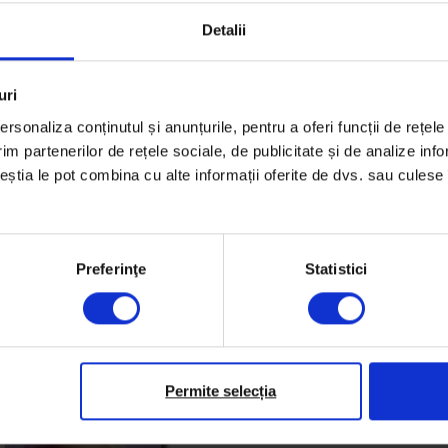
Cum au strâns trei româ
Detalii
lor natal
Ce-am învățat în caranti
De ce a crescut în pand
uri
Ne va ajuta perioada as
rsonaliza conținutul și anunțurile, pentru a oferi funcții de rețele
Când vom avea un vaccin
im partenerilor de rețele sociale, de publicitate și de analize info
Cum a ajuns Jamila Cuisi
ceștia le pot combina cu alte informații oferite de dvs. sau culese î
români?
Preferinţe
Statistici
S-ar putea să-ți placă și…
Permite selecția