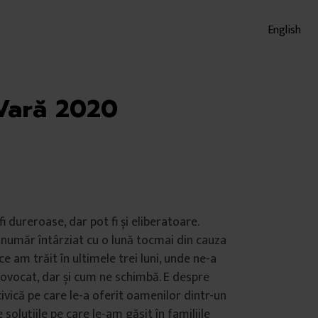
English
Vară 2020
fi dureroase, dar pot fi și eliberatoare.
număr întârziat cu o lună tocmai din cauza
e am trăit în ultimele trei luni, unde ne-a
ovocat, dar și cum ne schimbă. E despre
ivică pe care le-a oferit oamenilor dintr-un
e soluțiile pe care le-am găsit în familiile