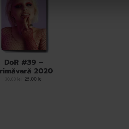
DoR #39 –
rimăvară 2020
25,00
lei
30,00
lei