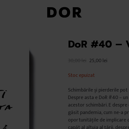
DoR #40 – 
30,00
lei
25,00
lei
Stoc epuizat
Schimbările și pierderile pot 
Despre asta e DoR #40 – un 
acestor schimbări. E despre c
găsit pandemia, cum ne-a pr
oportunitățile de implicare c
capăt al altuia al țării, despr