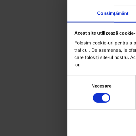
Consimțământ
Acest site utilizează cookie-
Folosim cookie-uri pentru a pe
traficul. De asemenea, le ofer
care folosiți site-ul nostru. A
lor.
S
Necesare
e
l
e
c
ț
i
a