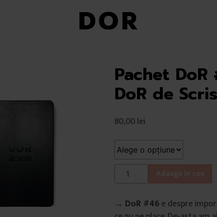
Pachet DoR
DoR de Scri
80,00
lei
Cantitate
Adaugă în coș
Pachet
DoR
→
DoR #46
e despre import
#46
ce nu ne place. De-asta am a