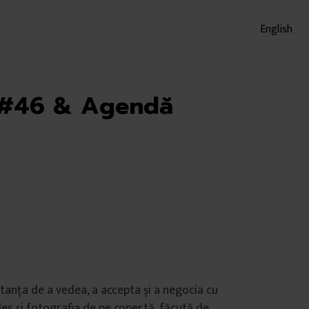
English
 #46 & Agendă
s
anța de a vedea, a accepta și a negocia cu
les și fotografia de pe copertă, făcută de