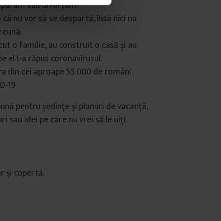
eparăm sau divorțăm?
că nu vor să se despartă, însă nici nu
reună.
cut o familie, au construit o casă și au
pe el l-a răpus coronavirusul.
ora din cei aproape 55.000 de români
D-19.
ună pentru ședințe și planuri de vacanță,
i sau idei pe care nu vrei să le uiți.
r și copertă.