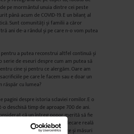
 de pe mormântul unuia dintre cei peste
rit până acum de COVID-19. E un bilanț al
ică. Sunt comunități și familii a căror
tră ani de-a rândul și pe care n-o vom putea
i pentru a putea reconstrui altfel continuă și
tr-o serie de eseuri despre cum am putea să
entru cine și pentru ce alergăm. Oare am
sacrificiile pe care le facem sau e doar un
 în răspăr cu lumea?
e pagini despre istoria sclaviei romilor. E o
t-o deschisă timp de aproape 700 de ani.
 considerat că un întreg popor merită să fie
ire și tratat ca o marfă. O vindecare reală
cunoaștere, acceptarea unor scuze și măsuri