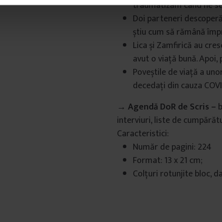
traumatizăm când ne s
Doi parteneri descoperă 
știu cum să rămână împ
Lica și Zamfirică au cres
avut o viață bună. Apoi, 
Poveștile de viață a un
decedați din cauza COVI
→ Agendă DoR de Scris –
b
interviuri, liste de cumpărătur
Caracteristici:
Număr de pagini: 224
Format: 13 x 21 cm;
Colțuri rotunjite bloc, da