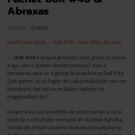
Abraxas
80,00
lei
75,00
lei
Insufficient stock → DoR #48 – Vară 2022, Abraxas
→
DoR #48
e despre prezență. Cum, știind că lumea
e așa cum e, putem rămâne prezenți? Asta e
întrebarea care ne-a ghidat în asamblarea DoR #48.
Cum putem să nu fugim din calea realităților care ne
înconjoară, dar nici nu ne lăsăm copleșiți de
magnitudinea lor?
Despre asta sunt poveștile din acest număr, a cărui
copertă e o ilustrație semnată de studioul Agrafka,
fondat de artiștii ucraineni Romana Romanyshyn și