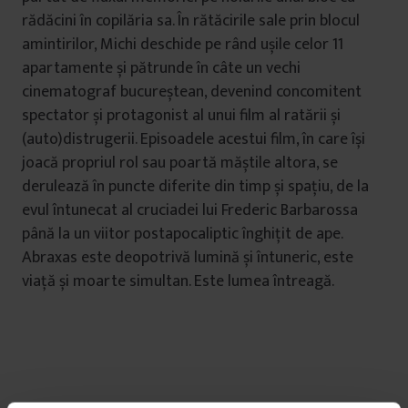
rădăcini în copilăria sa. În rătăcirile sale prin blocul
amintirilor, Michi deschide pe rând ușile celor 11
apartamente și pătrunde în câte un vechi
cinematograf bucureștean, devenind concomitent
spectator și protagonist al unui film al ratării și
(auto)distrugerii. Episoadele acestui film, în care își
joacă propriul rol sau poartă măștile altora, se
derulează în puncte diferite din timp și spațiu, de la
evul întunecat al cruciadei lui Frederic Barbarossa
până la un viitor postapocaliptic înghițit de ape.
Abraxas este deopotrivă lumină și întuneric, este
viață și moarte simultan. Este lumea întreagă.