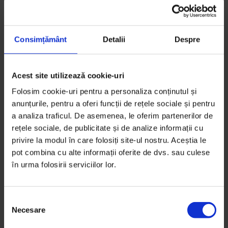
S-ar putea să-ți placă și…
Consimțământ
Detalii
Despre
Acest site utilizează cookie-uri
Folosim cookie-uri pentru a personaliza conținutul și
anunțurile, pentru a oferi funcții de rețele sociale și pentru
a analiza traficul. De asemenea, le oferim partenerilor de
rețele sociale, de publicitate și de analize informații cu
privire la modul în care folosiți site-ul nostru. Aceștia le
pot combina cu alte informații oferite de dvs. sau culese
în urma folosirii serviciilor lor.
S
Necesare
e
l