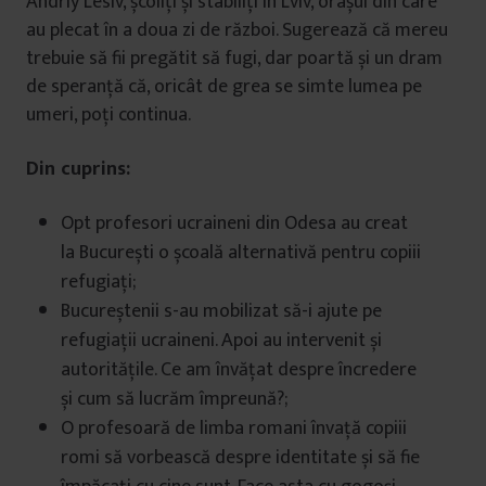
Andriy Lesiv, școliți și stabiliți în Lviv, orașul din care
au plecat în a doua zi de război. Sugerează că mereu
trebuie să fii pregătit să fugi, dar poartă și un dram
de speranță că, oricât de grea se simte lumea pe
umeri, poți continua.
Din cuprins:
Opt profesori ucraineni din Odesa au creat
la București o școală alternativă pentru copiii
refugiați;
Bucureștenii s-au mobilizat să-i ajute pe
refugiații ucraineni. Apoi au intervenit și
autoritățile. Ce am învățat despre încredere
și cum să lucrăm împreună?;
O profesoară de limba romani învață copiii
romi să vorbească despre identitate și să fie