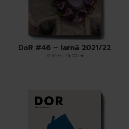
l
u
i
DoR #46 – Iarnă 2021/22
25,00
lei
30,00
lei