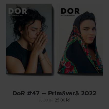
DoR #47 – Primăvară 2022
25,00
lei
30,00
lei