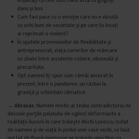
împăcați cu cine sunt. Face asta cu gogoși,
dans și box.
Cum faci pace cu o emoție care nu e văzută
cu ochi buni de societate și pe care tu însuți
ai reprimat-o violent?;
În spatele promisiunilor de flexibilitate și
antreprenoriat, viața curierilor de mâncare
se zbate între accidente rutiere, oboseală și
precaritate.
Opt oameni îți spun cum rămâi ancorat în
prezent, între o pandemie, un război la
graniță și schimbări climatice.
→ Abraxas.
Numele mistic al zeului contradictoriu ne
descuie porțile palatului de oglinzi deformante a
realității iluzorii în care trăiește Michi Lucescu. Izolat
de oameni și de viață în podul unei case vechi, se lasă
purtat de fluxul memoriei pe holurile unui bloc cu